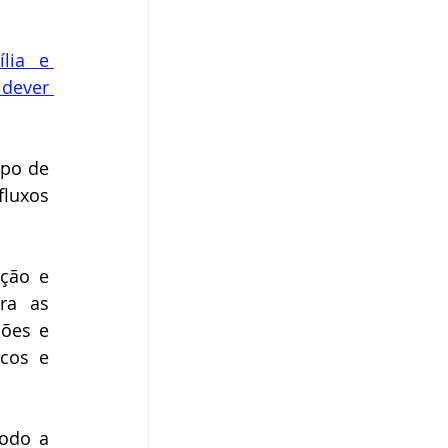
ia e 
dever 
po de 
luxos 
ção e 
ra as 
ões e 
cos e 
odo a 