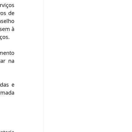
viços 
os de 
selho 
sem à 
ços.
mento 
ar na 
das e 
rmada 