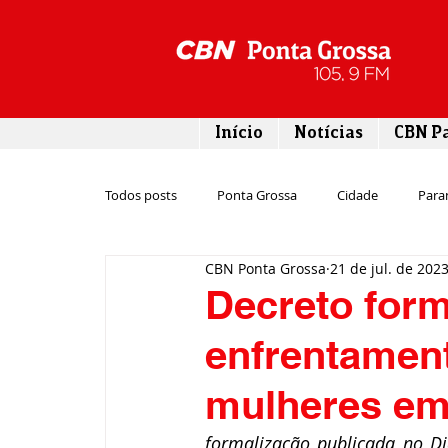
Início
Notícias
CBN P
Todos posts
Ponta Grossa
Cidade
Para
CBN Ponta Grossa
21 de jul. de 202
Esporte
Emprego
Campos Gerais
Decreto form
enfrentament
Turismo
Rodovias
Agronegócio
mulheres em
Gastronomia
Tecnologia
Polícia
formalização publicada no Diá