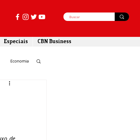
Especiais
CBN Business
Economia
azer
tabilidade
uxo de 