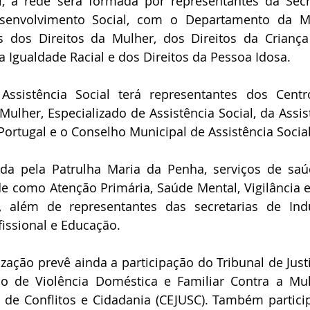
, a rede será formada por representantes da Secre
senvolvimento Social, com o Departamento da Mu
s dos Direitos da Mulher, dos Direitos da Criança
 Igualdade Racial e dos Direitos da Pessoa Idosa.
ssistência Social terá representantes dos Centr
ulher, Especializado de Assistência Social, da Assist
Portugal e o Conselho Municipal de Assistência Social
a pela Patrulha Maria da Penha, serviços de saú
 como Atenção Primária, Saúde Mental, Vigilância e
 além de representantes das secretarias de Indús
fissional e Educação.
ização prevê ainda a participação do Tribunal de Justi
o de Violência Doméstica e Familiar Contra a Mul
o de Conflitos e Cidadania (CEJUSC). Também partici