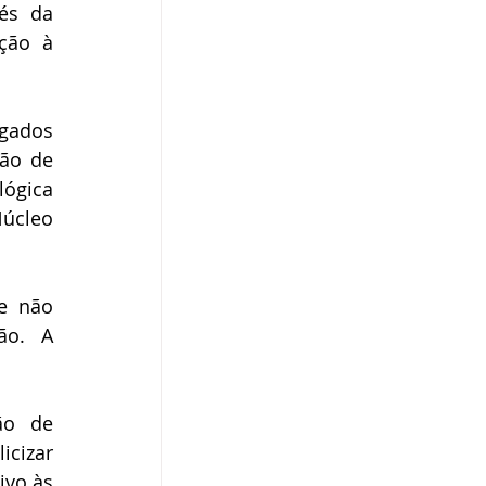
és da 
ção à 
gados 
ão de 
ógica 
úcleo 
e não 
o. A 
ão de 
cizar 
vo às 