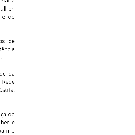
taria 
lher, 
 e do 
os de 
ência 
. 
de da 
 Rede 
tria, 
ça do 
her e 
pam o 