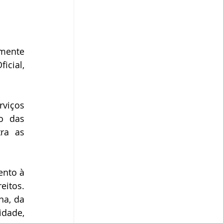
mente 
cial, 
viços 
o das 
ra as 
nto à 
itos. 
a, da 
dade, 