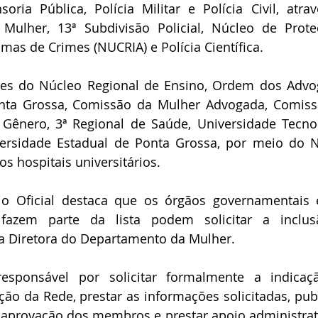
oria Pública, Polícia Militar e Polícia Civil, atrav
 Mulher, 13ª Subdivisão Policial, Núcleo de Prote
imas de Crimes (NUCRIA) e Polícia Científica.
ntes do Núcleo Regional de Ensino, Ordem dos Advo
onta Grossa, Comissão da Mulher Advogada, Comiss
 Gênero, 3ª Regional de Saúde, Universidade Tecnol
ersidade Estadual de Ponta Grossa, por meio do N
 hospitais universitários. 
io Oficial destaca que os órgãos governamentais 
azem parte da lista podem solicitar a inclusã
a Diretora do Departamento da Mulher.
esponsável por solicitar formalmente a indicaç
o da Rede, prestar as informações solicitadas, publi
a aprovação dos membros e prestar apoio administrati