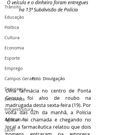
O veículo e o dinheiro foram entregues 
Trânsito
na 13ª Subdivisão de Polícia
Educação
Política
Cultura
Economia
Esporte
Emprego
Campos Gerais
Foto: Divulgação
Segurança
Uma farmácia no centro de Ponta 
Grossa foi alvo de roubo na 
Entrevista
madrugada desta sexta-feira (19). Por 
Infraestrutura
volta das 02h da manhã, a Polícia 
Militar foi chamada e chegando no 
Agricultura
local a farmacêutica relatou que dois 
Lazer
homens entraram na empresa, 