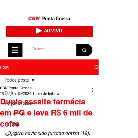
Post
Todos posts
CBN Ponta Grossa
Todos posts
19 de jan. de 2024
1 min de leitura
Dupla assalta farmácia
Ponta Grossa
em PG e leva R$ 6 mil de
Cidade
cofre
Paraná
O carro havia sido furtado ontem (18). 
Saúde