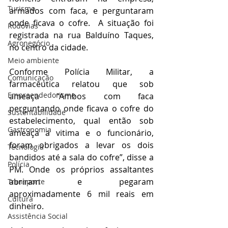
Turismo
armados com faca, e perguntaram 
onde ficava o cofre.  A situação foi 
Rodovias
registrada na rua Balduíno Taques, 
Agronegócio
no centro da cidade.
Meio ambiente
Conforme Polícia Militar, a 
Comunicação
farmacêutica relatou que sob 
Empreendedorismo
ameaça “Ambos com faca 
perguntando onde ficava o cofre do 
Sustentabilidade
estabelecimento, qual então sob 
Gastronomia
ameaça a vitima e o funcionário, 
foram obrigados a levar os dois 
Tecnologia
bandidos até a sala do cofre”, disse a 
Polícia
PM. Onde os próprios assaltantes 
abriram e pegaram 
Transporte
aproximadamente 6 mil reais em 
Cultura
dinheiro.
Assistência Social