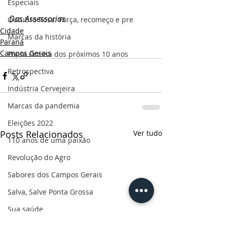
Especiais
Das Assessorias
Outubro Rosa: Força, recomeço e pre
Cidade
Marcas da história
Paraná
Campos Gerais
Ponta Grossa dos próximos 10 anos
Retrospectiva
Indústria Cervejeira
Marcas da pandemia
Eleições 2022
Posts Relacionados
Ver tudo
110 anos de uma paixão
Revolução do Agro
Sabores dos Campos Gerais
Salva, Salve Ponta Grossa
Sua saúde
PG200