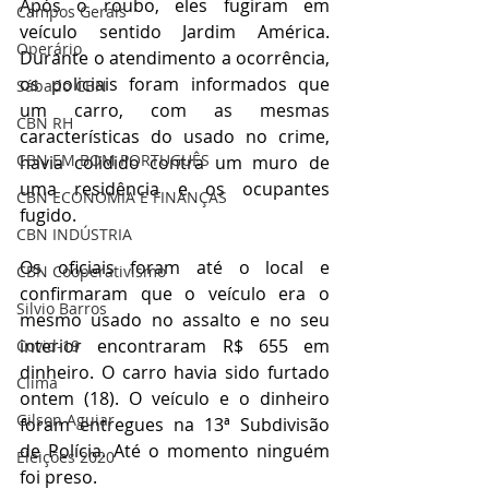
Após o roubo, eles fugiram em 
Campos Gerais
veículo sentido Jardim América. 
Operário
Durante o atendimento a ocorrência, 
os policiais foram informados que 
Sábado CBN
um carro, com as mesmas 
CBN RH
características do usado no crime, 
CBN EM BOM PORTUGUÊS
havia colidido contra um muro de 
uma residência e os ocupantes 
CBN ECONOMIA E FINANÇAS
fugido. 
CBN INDÚSTRIA
Os oficiais foram até o local e 
CBN Cooperativismo
confirmaram que o veículo era o 
Silvio Barros
mesmo usado no assalto e no seu 
interior encontraram R$ 655 em 
Covid-19
dinheiro. O carro havia sido furtado 
Clima
ontem (18). O veículo e o dinheiro 
Gilson Aguiar
foram entregues na 13ª Subdivisão 
de Polícia. Até o momento ninguém 
Eleições 2020
foi preso.