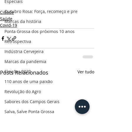
Especiais
Outubro Rosa: Força, recomeço e pre
Cidade
Saúde
Marcas da história
Covid-19
Ponta Grossa dos próximos 10 anos
Retrospectiva
Indústria Cervejeira
Marcas da pandemia
Eleições 2022
Posts Relacionados
Ver tudo
110 anos de uma paixão
Revolução do Agro
Sabores dos Campos Gerais
Salva, Salve Ponta Grossa
Sua saúde
PG200