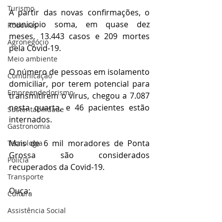
Turismo
A partir das novas confirmações, o 
município soma, em quase dez 
Rodovias
meses, 13.443 casos e 209 mortes 
Agronegócio
pela Covid-19.
Meio ambiente
O número de pessoas em isolamento 
Comunicação
domiciliar, por terem potencial para 
Empreendedorismo
transmitirem o vírus, chegou a 7.087 
nesta quarta, e 46 pacientes estão 
Sustentabilidade
internados.
Gastronomia
Mais de 6 mil moradores de Ponta 
Tecnologia
Grossa são considerados 
Polícia
recuperados da Covid-19.
Transporte
Ouça:
Cultura
Assistência Social