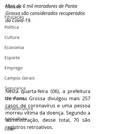
Mais de 6 mil moradores de Ponta 
Trânsito
Grossa são considerados recuperados 
Educação
da Covid-19.
Política
Cultura
Economia
Esporte
Emprego
Campos Gerais
Segurança
Nesta quarta-feira (06), a prefeitura 
de Ponta Grossa divulgou mais 257 
Entrevista
casos de coronavírus e uma pessoa 
Infraestrutura
morreu vítima da doença. Segundo a 
Agricultura
administração, desse total, 70 são 
registros retroativos.
Lazer