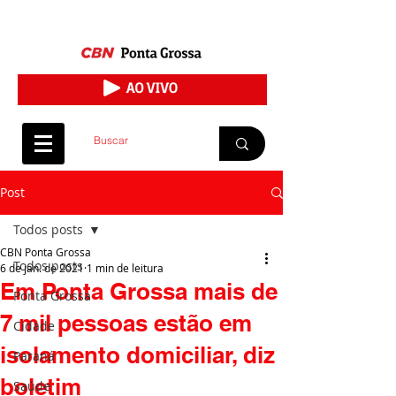
Post
Todos posts
CBN Ponta Grossa
Todos posts
6 de jan. de 2021
1 min de leitura
Em Ponta Grossa mais de
Ponta Grossa
7 mil pessoas estão em
Cidade
isolamento domiciliar, diz
Paraná
boletim
Saúde