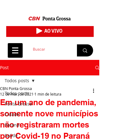
Post
Todos posts
CBN Ponta Grossa
Todos posts
12 de mar. de 2021
1 min de leitura
Em um ano de pandemia,
Ponta Grossa
somente nove municípios
Cidade
não registraram mortes
Paraná
por Covid-19 no Paraná
Saúde