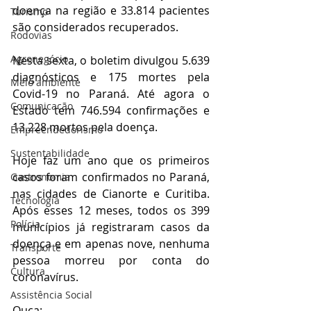
doença na região e 33.814 pacientes 
Turismo
são considerados recuperados.
Rodovias
Agronegócio
Nesta sexta, o boletim divulgou 5.639 
diagnósticos e 175 mortes pela 
Meio ambiente
Covid-19 no Paraná. Até agora o 
Comunicação
Estado tem 746.594 confirmações e 
13.228 mortos pela doença.
Empreendedorismo
Sustentabilidade
Hoje faz um ano que os primeiros 
casos foram confirmados no Paraná, 
Gastronomia
nas cidades de Cianorte e Curitiba. 
Tecnologia
Após esses 12 meses, todos os 399 
Polícia
municípios já registraram casos da 
doença e em apenas nove, nenhuma 
Transporte
pessoa morreu por conta do 
Cultura
coronavírus.
Assistência Social
Ouça: 