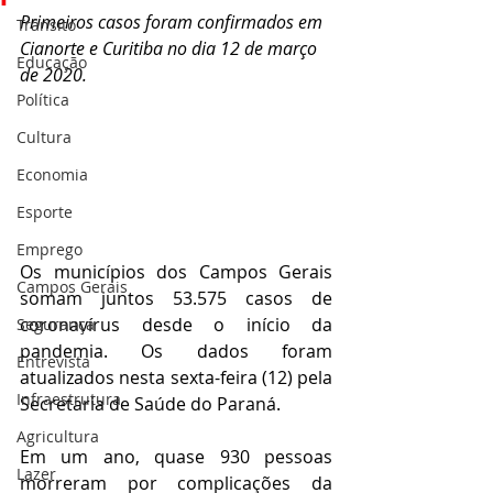
Primeiros casos foram confirmados em 
Trânsito
Cianorte e Curitiba no dia 12 de março 
Educação
de 2020.
Política
Cultura
Economia
Esporte
Emprego
Os municípios dos Campos Gerais 
Campos Gerais
somam juntos 53.575 casos de 
coronavírus desde o início da 
Segurança
pandemia. Os dados foram 
Entrevista
atualizados nesta sexta-feira (12) pela 
Infraestrutura
Secretaria de Saúde do Paraná.
Agricultura
Em um ano, quase 930 pessoas 
Lazer
morreram por complicações da 