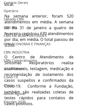
Campos Gerais
local.
Operário
Na semana anterior, foram 520 
Sábado CBN
atendimentos em média. A semana 
do dia 31 de janeiro a quatro de 
CBN RH
fevereiro registrou 670 atendimentos 
CBN EM BOM PORTUGUÊS
por dia, em média. O total passou de 
CBN ECONOMIA E FINANÇAS
3.330.
CBN INDÚSTRIA
O Centro de Atendimento de 
CBN Cooperativismo
Sintomas Respiratórios realiza 
acolhimento, testagem, medicação e 
Silvio Barros
recomendação de isolamento dos 
Covid-19
casos suspeitos e confirmados da 
Clima
Covid-19.  Conforme a Fundação, 
também são realizadas coletas de 
Gilson Aguiar
testes rápidos para contatos de 
Eleições 2020
casos positivos.