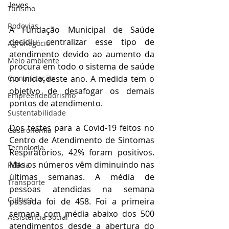
leves.
Turismo
Rodovias
A Fundação Municipal de Saúde 
decidiu centralizar esse tipo de 
Agronegócio
atendimento devido ao aumento da 
Meio ambiente
procura em todo o sistema de saúde 
no início deste ano. A medida tem o 
Comunicação
objetivo de desafogar os demais 
Empreendedorismo
pontos de atendimento.
Sustentabilidade
Dos testes para a Covid-19 feitos no 
Gastronomia
Centro de Atendimento de Sintomas 
Tecnologia
Respiratórios, 42% foram positivos. 
Mas os números vêm diminuindo nas 
Polícia
últimas semanas. A média de 
Transporte
pessoas atendidas na semana 
Cultura
passada foi de 458. Foi a primeira 
semana com média abaixo dos 500 
Assistência Social
atendimentos desde a abertura do 