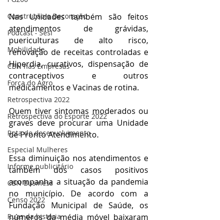
Nas Unidades também são feitos 
Construção e Decoração
atendimentos de grávidas, 
Podcast - Sesi
puericulturas de alto risco, 
Mobilidade
renovação de receitas controladas e 
Hiperdia, curativos, dispensação de 
CBN nas Empresas
contraceptivos e outros 
Força do Agro
medicamentos e Vacinas de rotina.
Retrospectiva 2022
Quem tiver sintomas moderados ou 
Retrospectiva do Esporte 2022
graves deve procurar uma Unidade 
Rota do desenvolvimento
de Pronto Atendimento. 
Especial Mulheres
Essa diminuição nos atendimentos e 
Informe publicitário
também dos casos positivos 
acompanha a situação da pandemia 
CBN Business
no município. De acordo com a 
Censo 2022
Fundação Municipal de Saúde, os 
números da média móvel baixaram 
Ruas da história