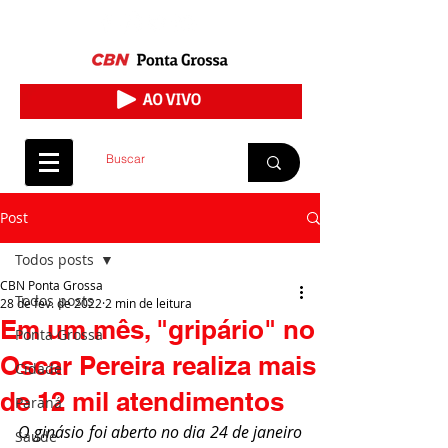
Post
Todos posts
CBN Ponta Grossa
Todos posts
28 de fev. de 2022
2 min de leitura
Em um mês, "gripário" no
Ponta Grossa
Oscar Pereira realiza mais
Cidade
de 12 mil atendimentos
Paraná
O ginásio foi aberto no dia 24 de janeiro 
Saúde