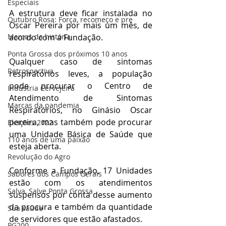
Especiais
A estrutura deve ficar instalada no 
Outubro Rosa: Força, recomeço e pre
Oscar Pereira por mais um mês, de 
acordo com a Fundação. 
Marcas da história
Ponta Grossa dos próximos 10 anos
Qualquer caso de sintomas 
Retrospectiva
respiratórios leves, a população 
pode procurar o Centro de 
Indústria Cervejeira
Atendimento de Sintomas 
Marcas da pandemia
Respiratórios, no Ginásio Oscar 
pereira, mas também pode procurar 
Eleições 2022
uma Unidade Básica de Saúde que 
110 anos de uma paixão
esteja aberta.
Revolução do Agro
Conforme a Fundação, 17 Unidades 
Sabores dos Campos Gerais
estão com os atendimentos 
Salva, Salve Ponta Grossa
suspensos por conta desse aumento 
da procura e também da quantidade 
Sua saúde
de servidores que estão afastados.
PG200