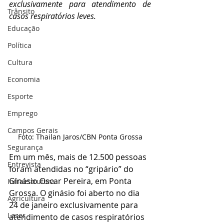
exclusivamente para atendimento de 
Trânsito
casos respiratórios leves.
Educação
Política
Cultura
Economia
Esporte
Emprego
Campos Gerais
Foto: Thailan Jaros/CBN Ponta Grossa
Segurança
Em um mês, mais de 12.500 pessoas 
Entrevista
foram atendidas no “gripário” do 
Ginásio Oscar Pereira, em Ponta 
Infraestrutura
Grossa. O ginásio foi aberto no dia 
Agricultura
24 de janeiro exclusivamente para 
Lazer
atendimento de casos respiratórios 