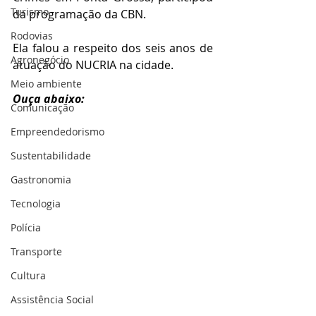
Turismo
da programação da CBN.
Rodovias
Ela falou a respeito dos seis anos de 
Agronegócio
atuação do NUCRIA na cidade.
Meio ambiente
Ouça abaixo:
Comunicação
Empreendedorismo
Sustentabilidade
Gastronomia
Tecnologia
Polícia
Transporte
Cultura
Assistência Social