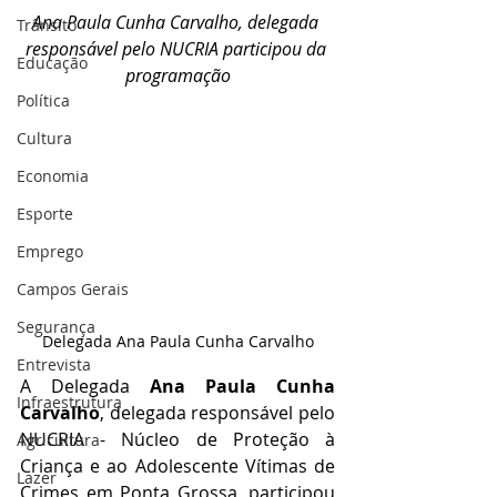
Ana Paula Cunha Carvalho, delegada 
Trânsito
responsável pelo NUCRIA participou da 
Educação
programação
Política
Cultura
Economia
Esporte
Emprego
Campos Gerais
Segurança
Delegada Ana Paula Cunha Carvalho
Entrevista
A Delegada 
Ana Paula Cunha 
Infraestrutura
Carvalho
, delegada responsável pelo 
NUCRIA - Núcleo de Proteção à 
Agricultura
Criança e ao Adolescente Vítimas de 
Lazer
Crimes em Ponta Grossa, participou 