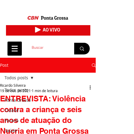
Post
Todos posts
Ricardo Silveira
Todos posts
19 de out. de 2021
1 min de leitura
ENTREVISTA: Violência
Ponta Grossa
contra a criança e seis
Cidade
anos de atuação do
Paraná
Nucria em Ponta Grossa
Saúde