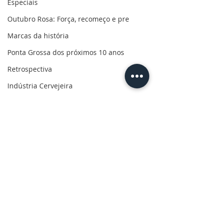
Especiais
Outubro Rosa: Força, recomeço e pre
Marcas da história
Ponta Grossa dos próximos 10 anos
Retrospectiva
Indústria Cervejeira
Marcas da pandemia
Eleições 2022
110 anos de uma paixão
Revolução do Agro
Sabores dos Campos Gerais
Comentários
Salva, Salve Ponta Grossa
Sua saúde
Escreva um comentário
CBN Entrevista - Márcio
CBN Entrevista 
PG200