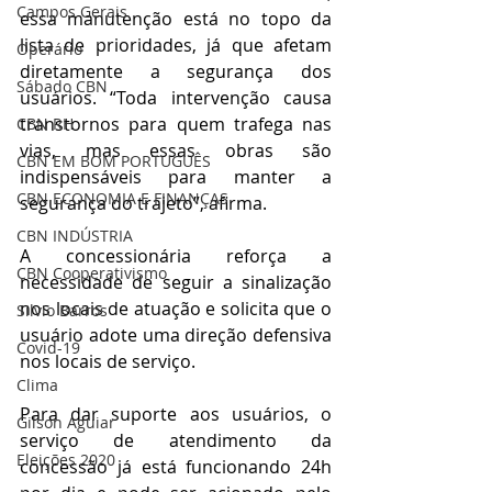
Campos Gerais
essa manutenção está no topo da 
lista de prioridades, já que afetam 
Operário
diretamente a segurança dos 
Sábado CBN
usuários. “Toda intervenção causa 
transtornos para quem trafega nas 
CBN RH
vias, mas essas obras são 
CBN EM BOM PORTUGUÊS
indispensáveis para manter a 
CBN ECONOMIA E FINANÇAS
segurança do trajeto”, afirma.
CBN INDÚSTRIA
A concessionária reforça a 
CBN Cooperativismo
necessidade de seguir a sinalização 
nos locais de atuação e solicita que o 
Silvio Barros
usuário adote uma direção defensiva 
Covid-19
nos locais de serviço.
Clima
Para dar suporte aos usuários, o 
Gilson Aguiar
serviço de atendimento da 
Eleições 2020
concessão já está funcionando 24h 