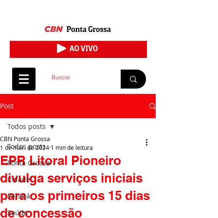
Post
Todos posts
CBN Ponta Grossa
Todos posts
1 de mar. de 2024
1 min de leitura
EPR Litoral Pioneiro
Ponta Grossa
divulga serviços iniciais
Cidade
para os primeiros 15 dias
Paraná
de concessão
Saúde