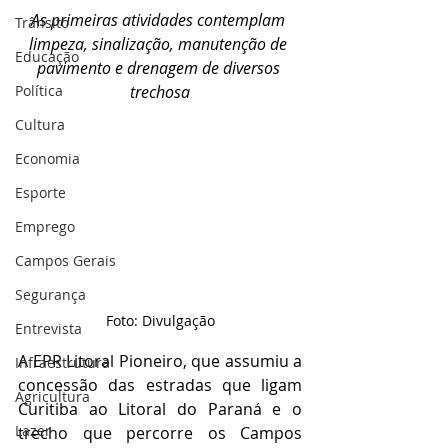
As primeiras atividades contemplam 
Trânsito
limpeza, sinalização, manutenção de 
Educação
pavimento e drenagem de diversos 
Política
trechosa
Cultura
Economia
Esporte
Emprego
Campos Gerais
Segurança
Foto: Divulgação
Entrevista
A EPR Litoral Pioneiro, que assumiu a 
Infraestrutura
concessão das estradas que ligam 
Agricultura
Curitiba ao Litoral do Paraná e o 
Lazer
trecho que percorre os Campos 