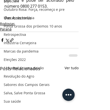
por dia e pode ser acionado pelo 
Especiais
número 0800 277 0153.
Outubro Rosa: Força, recomeço e pre
Das Assessorias
Marcas da história
Rodovias
Ponta Grossa dos próximos 10 anos
Paraná
Retrospectiva
Indústria Cervejeira
Marcas da pandemia
Eleições 2022
110 anos de uma paixão
Posts Relacionados
Ver tudo
Revolução do Agro
Sabores dos Campos Gerais
Salva, Salve Ponta Grossa
Sua saúde
PG200