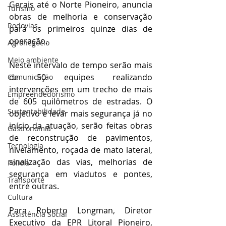
Gerais até o Norte Pioneiro, anuncia 
Turismo
obras de melhoria e conservação 
Rodovias
para os primeiros quinze dias de 
operação.
Agronegócio
Meio ambiente
Neste intervalo de tempo serão mais 
de 50 equipes realizando 
Comunicação
intervenções em um trecho de mais 
Empreendedorismo
de 605 quilômetros de estradas. O 
Sustentabilidade
objetivo é levar mais segurança já no 
início da atuação, serão feitas obras 
Gastronomia
de reconstrução de pavimentos, 
Tecnologia
nivelamento, roçada de mato lateral, 
sinalização das vias, melhorias de 
Polícia
segurança em viadutos e pontes, 
Transporte
entre outras.
Cultura
Para Roberto Longman, Diretor 
Assistência Social
Executivo da EPR Litoral Pioneiro, 