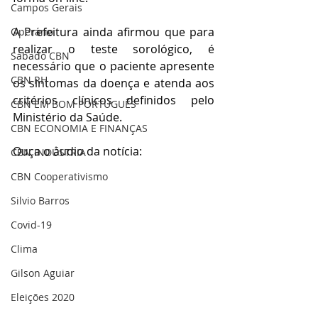
Campos Gerais
A Prefeitura ainda afirmou que para 
Operário
realizar o teste sorológico, é 
Sábado CBN
necessário que o paciente apresente 
CBN RH
os sintomas da doença e atenda aos 
critérios clínicos definidos pelo 
CBN EM BOM PORTUGUÊS
Ministério da Saúde.
CBN ECONOMIA E FINANÇAS
Ouça o áudio da notícia:
CBN INDÚSTRIA
CBN Cooperativismo
Silvio Barros
Covid-19
Clima
Gilson Aguiar
Eleições 2020