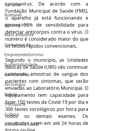
coronavírus. De acordo com a 
Turismo
Fundação Municipal de Saúde (FMS), 
Rodovias
o aparelho já está funcionando e 
possui 95% de sensibilidade para 
Agronegócio
detectar anticorpos contra o vírus. O 
Meio ambiente
número é considerado maior do que 
Comunicação
os testes rápidos convencionais.
Empreendedorismo
Segundo o município, as Unidades 
Sustentabilidade
Básicas de Saúde (UBS) vão continuar 
coletando amostras de sangue dos 
Gastronomia
pacientes com sintomas, que serão 
Tecnologia
enviadas ao Laboratório Municipal. O 
Polícia
equipamento tem capacidade para 
fazer 150 testes da Covid-19 por dia e 
Transporte
300 testes sorológicos por hora para 
Cultura
todos os demais exames. Os 
resultados saem em até 24 horas de 
Assistência Social
forma on-line.