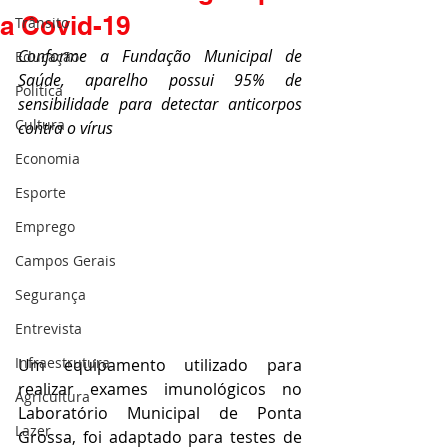
a Covid-19
Trânsito
Conforme a Fundação Municipal de 
Educação
Saúde, aparelho possui 95% de 
Política
sensibilidade para detectar anticorpos 
Cultura
contra o vírus
Economia
Esporte
Emprego
Campos Gerais
Segurança
Entrevista
Infraestrutura
Um equipamento utilizado para 
realizar exames imunológicos no 
Agricultura
Laboratório Municipal de Ponta 
Lazer
Grossa, foi adaptado para testes de 