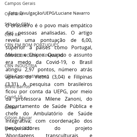
Campos Gerais
Foto: Divulgação/UEPG/Luciane Navarro
Operário
Sábado CBN
O brasileiro é o povo mais empático 
das pessoas analisadas. O artigo 
CBN RH
revela uma pontuação de 6,00, 
CBN EM BOM PORTUGUÊS
superior a países como Portugal, 
México e Chipre. Quando o assunto 
CBN ECONOMIA E FINANÇAS
era medo da Covid-19, o Brasil 
CBN INDÚSTRIA
atingiu 2,97 pontos, número atrás 
CBN Cooperativismo
apenas do Vietnã (3,04) e Filipinas 
(3,31). A pesquisa com brasileiros 
Silvio Barros
ficou por conta da UEPG, por meio 
Covid-19
da professora Milene Zanoni, do 
Departamento de Saúde Pública e 
Clima
chefe do Ambulatório de Saúde 
Gilson Aguiar
Integrativa; com coordenação dos 
pesquisadores do projeto 
Eleições 2020
‘Abordagens transculturais e 