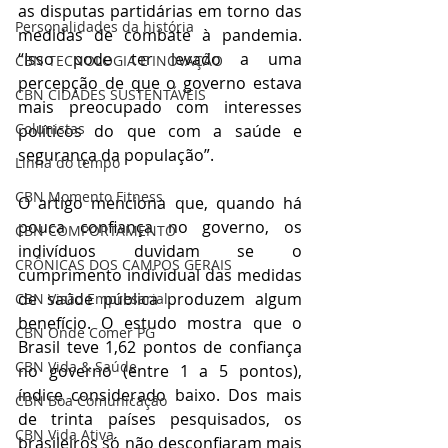
as disputas partidárias em torno das 
Personalidades da história
medidas de combate à pandemia. 
“Isso pode ter levado a uma 
CBN TECNOLOGIA E INOVAÇÃO
percepção de que o governo estava 
CBN CIDADES SUSTENTÁVEIS
mais preocupado com interesses 
Colunistas
políticos do que com a saúde e 
segurança da população”.
Linha do tempo
CBN Momento Fitness
O artigo menciona que, quando há 
pouca confiança no governo, os 
CBN COMPORTAMENTO
indivíduos duvidam se o 
CRÔNICAS DOS CAMPOS GERAIS
cumprimento individual das medidas 
de saúde pública produzem algum 
CBN Visão Empresarial
benefício. O estudo mostra que o 
CBN Onde Comer PG
Brasil teve 1,62 pontos de confiança 
CBN Vida & Saúde
no governo (entre 1 a 5 pontos), 
índice considerado baixo. Dos mais 
CBN Boa Comunicação
de trinta países pesquisados, os 
CBN Vida Ativa
brasileiros só não desconfiaram mais 