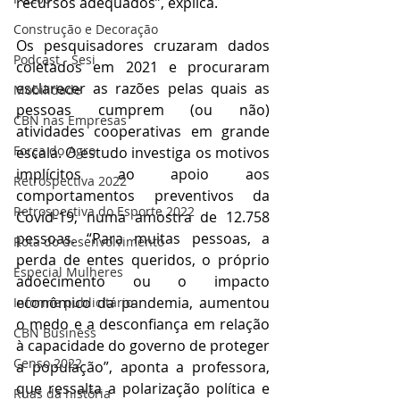
recursos adequados”, explica.
Construção e Decoração
Os pesquisadores cruzaram dados 
Podcast - Sesi
coletados em 2021 e procuraram 
esclarecer as razões pelas quais as 
Mobilidade
pessoas cumprem (ou não) 
CBN nas Empresas
atividades cooperativas em grande 
Força do Agro
escala. O estudo investiga os motivos 
implícitos ao apoio aos 
Retrospectiva 2022
comportamentos preventivos da 
Retrospectiva do Esporte 2022
Covid-19, numa amostra de 12.758 
pessoas. “Para muitas pessoas, a 
Rota do desenvolvimento
perda de entes queridos, o próprio 
Especial Mulheres
adoecimento ou o impacto 
econômico da pandemia, aumentou 
Informe publicitário
o medo e a desconfiança em relação 
CBN Business
à capacidade do governo de proteger 
Censo 2022
a população”, aponta a professora, 
que ressalta a polarização política e 
Ruas da história