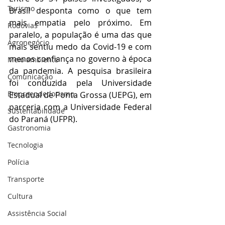
Turismo
Brasil desponta como o que tem 
mais empatia pelo próximo. Em 
Rodovias
paralelo, a população é uma das que 
Agronegócio
mais sentiu medo da Covid-19 e com 
menos confiança no governo à época 
Meio ambiente
da pandemia. A pesquisa brasileira 
Comunicação
foi conduzida pela Universidade 
Empreendedorismo
Estadual de Ponta Grossa (UEPG), em 
parceria com a Universidade Federal 
Sustentabilidade
do Paraná (UFPR).
Gastronomia
Tecnologia
Polícia
Transporte
Cultura
Assistência Social