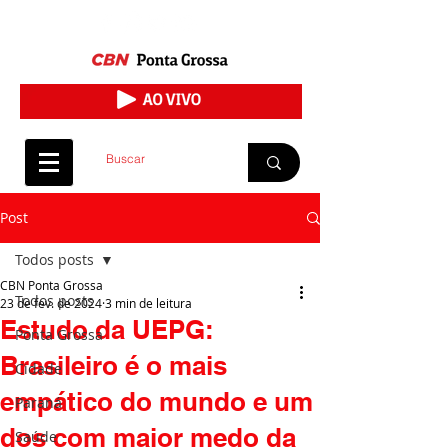
Post
Todos posts
CBN Ponta Grossa
Todos posts
23 de fev. de 2024
3 min de leitura
Estudo da UEPG:
Ponta Grossa
Brasileiro é o mais
Cidade
empático do mundo e um
Paraná
dos com maior medo da
Saúde