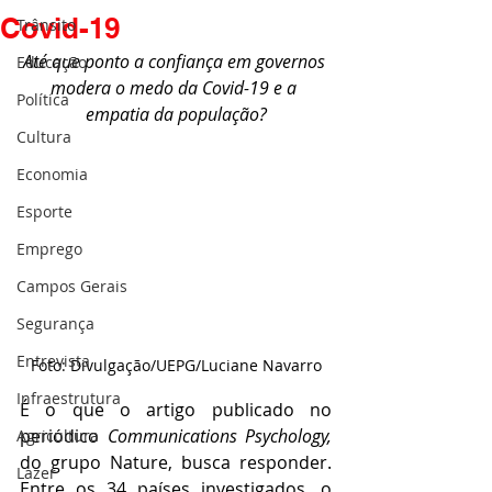
Covid-19
Trânsito
Até que ponto a confiança em governos 
Educação
modera o medo da Covid-19 e a 
Política
empatia da população?
Cultura
Economia
Esporte
Emprego
Campos Gerais
Segurança
Entrevista
Foto: Divulgação/UEPG/Luciane Navarro
Infraestrutura
É o que o artigo publicado no 
periódico 
Communications Psychology,
Agricultura
do grupo Nature, busca responder. 
Lazer
Entre os 34 países investigados, o 