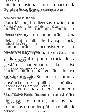
Especiais
multidimensionais do impacto da 
Outubro Rosa: Força, recomeço e pre
Covid-19 – Brasil’, da UFPR.
Marcas da história
Para Milene, há diversas razões que 
Ponta Grossa dos próximos 10 anos
podem ter causado medo e 
desconfiança da população. Uma 
Retrospectiva
delas foi a falta de transparência, 
Indústria Cervejeira
comunicação inconsistente e 
Marcas da pandemia
desinformação por parte do Governo 
Federal. “Outro ponto crucial foi a 
Eleições 2022
gestão inadequada da crise 
110 anos de uma paixão
sociossanitária na gestão do ex-
presidente Jair Bolsonaro, como a 
Revolução do Agro
ausência de políticas públicas 
Sabores dos Campos Gerais
consistentes para o enfrentamento 
da Covid-19, o número catastrófico 
Salva, Salve Ponta Grossa
de casos e mortes, atrasos nas 
Sua saúde
respostas do poder público e falta de 
PG200