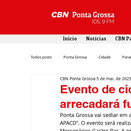
Início
Notícias
CBN P
Todos posts
Ponta Grossa
Cidade
Para
CBN Ponta Grossa
5 de mai. de 202
Esporte
Emprego
Campos Gerais
Evento de c
arrecadará 
Turismo
Rodovias
Agronegócio
Ponta Grossa vai sediar em 
APACD”. O evento será reali
Gastronomia
Tecnologia
Polícia
Mercenários Gastro Bar. A or