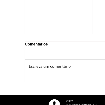
Comentários
Escreva um comentário
IPLAN alerta para barreiras
irregulares em calçadas e
reforça fiscalização em
Ponta Grossa
Visite
Rua Jacob Holzman, 233