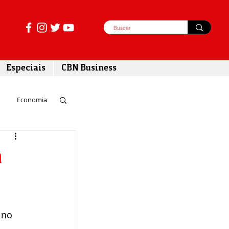
Especiais
CBN Business
Economia
azer
a
tabilidade
 no 
 