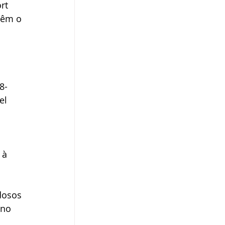
rt 
têm o 
 
8-
el 
 à 
dosos 
 no 