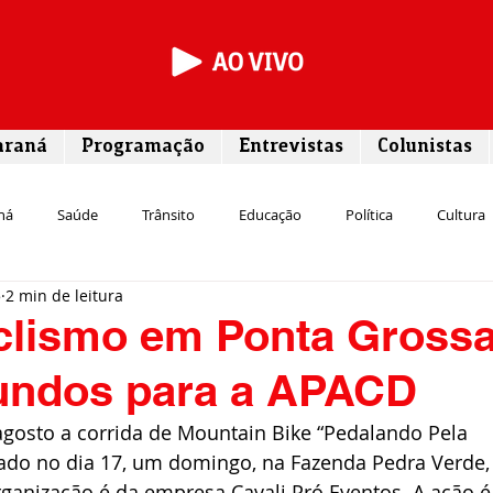
araná
Programação
Entrevistas
Colunistas
ná
Saúde
Trânsito
Educação
Política
Cultura
5
2 min de leitura
Segurança
Entrevista
Infraestrutura
Agricultura
L
iclismo em Ponta Gross
fundos para a APACD
Meio ambiente
Comunicação
Empreendedorismo
Susten
agosto a corrida de Mountain Bike “Pedalando Pela 
zado no dia 17, um domingo, na Fazenda Pedra Verde,
Transporte
Cultura
Assistência Social
ganização é da empresa Cavali Pró Eventos. A ação é