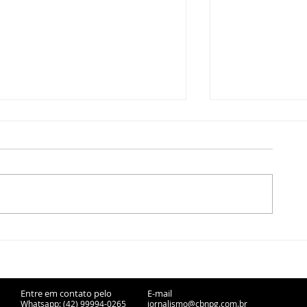
Copel retira 6,8 toneladas
Ponta Grossa
de fiação irregular em
cessão de fer
Ponta Grossa
desativadas p
urbanos
Entre em contato pelo
E-mail
Whatsapp: (42) 99994-0265
jornalismo@cbnpg.com.br