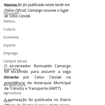
Nomeação foi publicada nesta tarde em 
Trânsito
Diário Oficial; Camargo assume o lugar 
Educação
de Celso Cieslak.
Política
Cultura
Economia
Esporte
Emprego
Campos Gerais
O ex-vereador Romualdo Camargo 
Segurança
foi escolhido para assumir a vaga 
deixada por Celso Cieslak na 
Entrevista
presidência da Autarquia Municipal 
Infraestrutura
de Trânsito e Transporte (AMTT).
Agricultura
A nomeação foi publicada no Diário 
Lazer