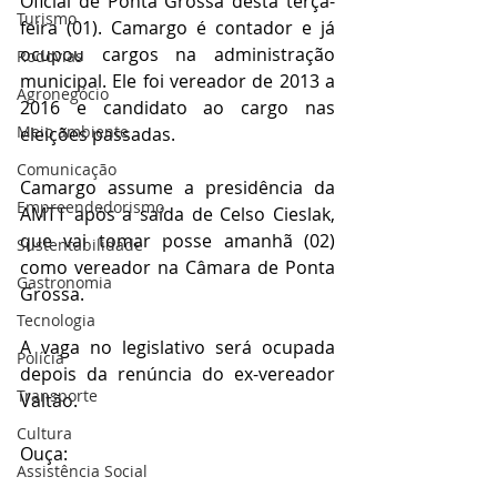
Oficial de Ponta Grossa desta terça-
Turismo
feira (01). Camargo é contador e já 
ocupou cargos na administração 
Rodovias
municipal. Ele foi vereador de 2013 a 
Agronegócio
2016 e candidato ao cargo nas 
Meio ambiente
eleições passadas.
Comunicação
Camargo assume a presidência da 
Empreendedorismo
AMTT após a saída de Celso Cieslak, 
que vai tomar posse amanhã (02) 
Sustentabilidade
como vereador na Câmara de Ponta 
Gastronomia
Grossa. 
Tecnologia
A vaga no legislativo será ocupada 
Polícia
depois da renúncia do ex-vereador 
Transporte
Valtão.
Cultura
Ouça: 
Assistência Social