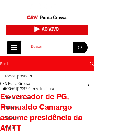
Post
Todos posts
CBN Ponta Grossa
Todos posts
1 de jun. de 2021
1 min de leitura
Ex-vereador de PG,
Ponta Grossa
Romualdo Camargo
Cidade
assume presidência da
Paraná
AMTT
Saúde