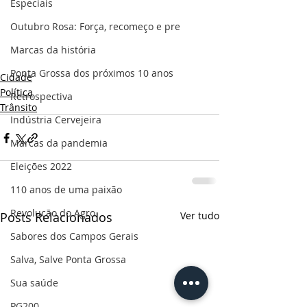
Especiais
Outubro Rosa: Força, recomeço e pre
Marcas da história
Ponta Grossa dos próximos 10 anos
Cidade
Política
Retrospectiva
Trânsito
Indústria Cervejeira
Marcas da pandemia
Eleições 2022
110 anos de uma paixão
Revolução do Agro
Posts Relacionados
Ver tudo
Sabores dos Campos Gerais
Salva, Salve Ponta Grossa
Sua saúde
PG200