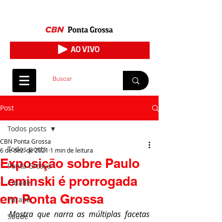
Post
Todos posts
CBN Ponta Grossa
Todos posts
6 de dez. de 2021
1 min de leitura
Exposição sobre Paulo
Ponta Grossa
Leminski é prorrogada
Cidade
em Ponta Grossa
Paraná
Mostra que narra as múltiplas facetas 
Saúde