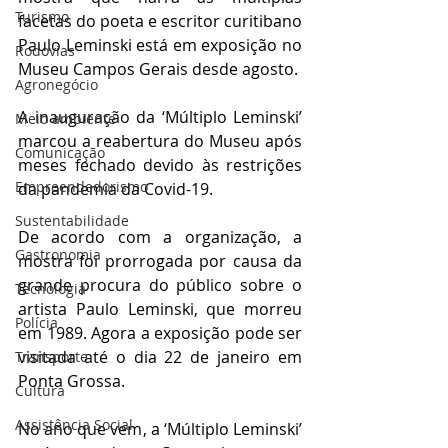
Turismo
facetas do poeta e escritor curitibano 
Paulo Leminski está em exposição no 
Rodovias
Museu Campos Gerais desde agosto.
Agronegócio
A inauguração da ‘Múltiplo Leminski’ 
Meio ambiente
marcou a reabertura do Museu após 
Comunicação
meses fechado devido às restrições 
Empreendedorismo
da pandemia da Covid-19. 
Sustentabilidade
De acordo com a organização, a 
Gastronomia
mostra foi prorrogada por causa da 
grande procura do público sobre o 
Tecnologia
artista Paulo Leminski, que morreu 
Polícia
em 1989. Agora a exposição pode ser 
visitada até o dia 22 de janeiro em 
Transporte
Ponta Grossa.
Cultura
Assistência Social
No ano que vem, a ‘Múltiplo Leminski’ 