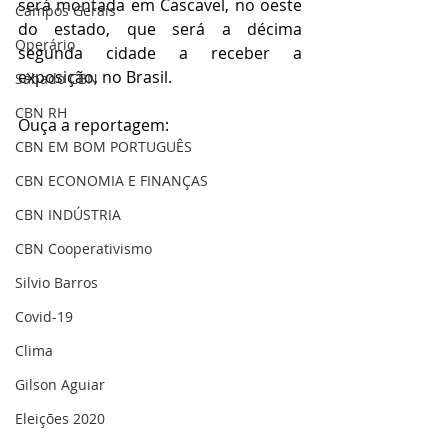
será montada em Cascavel, no oeste 
Campos Gerais
do estado, que será a décima 
Operário
segunda cidade a receber a 
exposição, no Brasil. 
Sábado CBN
CBN RH
Ouça a reportagem: 
CBN EM BOM PORTUGUÊS
CBN ECONOMIA E FINANÇAS
CBN INDÚSTRIA
CBN Cooperativismo
Silvio Barros
Covid-19
Clima
Gilson Aguiar
Eleições 2020