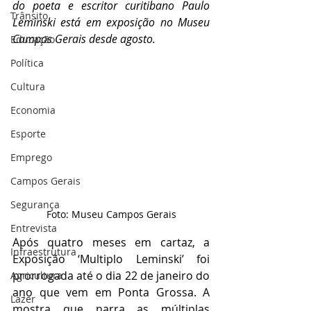
do poeta e escritor curitibano Paulo 
Trânsito
Leminski está em exposição no Museu 
Campos Gerais desde agosto.
Educação
Política
Cultura
Economia
Esporte
Emprego
Campos Gerais
Segurança
Foto: Museu Campos Gerais
Entrevista
Após quatro meses em cartaz, a 
Infraestrutura
Exposição ‘Multiplo Leminski’ foi 
prorrogada até o dia 22 de janeiro do 
Agricultura
ano que vem em Ponta Grossa. A 
Lazer
mostra que narra as múltiplas 