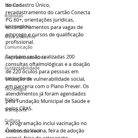
do Cadastro Único, 
Turismo
recadastramento do cartão Conecta 
Rodovias
PG 60+, orientações jurídicas, 
Agronegócio
encaminhamentos para vagas de 
emprego e cursos de qualificação 
Meio ambiente
profissional.
Comunicação
Também serão realizadas 200 
Empreendedorismo
consultas oftalmológicas e a doação 
Sustentabilidade
de 220 óculos para pessoas em 
situação de vulnerabilidade social, 
Gastronomia
em parceria com o Plano Prever. Os 
Tecnologia
atendimentos já foram agendados 
Polícia
pela Fundação Municipal de Saúde e 
pelos CRAS.
Transporte
Cultura
A programação inclui vacinação no 
Ônibus da Vacina, feira de adoção 
Assistência Social
animal, feira de artesanato, 