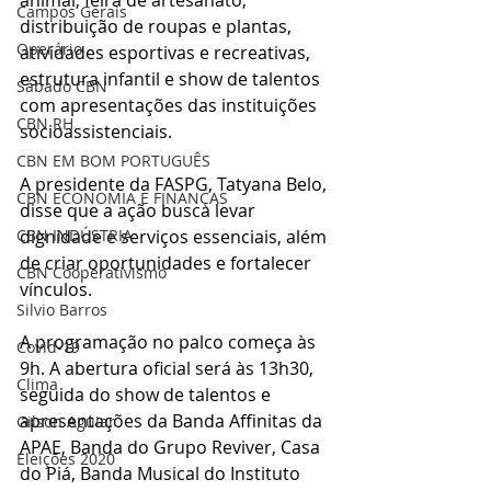
Campos Gerais
distribuição de roupas e plantas, 
Operário
atividades esportivas e recreativas, 
estrutura infantil e show de talentos 
Sábado CBN
com apresentações das instituições 
CBN RH
socioassistenciais.
CBN EM BOM PORTUGUÊS
A presidente da FASPG, Tatyana Belo, 
CBN ECONOMIA E FINANÇAS
disse que a ação busca levar 
dignidade e serviços essenciais, além 
CBN INDÚSTRIA
de criar oportunidades e fortalecer 
CBN Cooperativismo
vínculos.
Silvio Barros
A programação no palco começa às 
Covid-19
9h. A abertura oficial será às 13h30, 
Clima
seguida do show de talentos e 
apresentações da Banda Affinitas da 
Gilson Aguiar
APAE, Banda do Grupo Reviver, Casa 
Eleições 2020
do Piá, Banda Musical do Instituto 