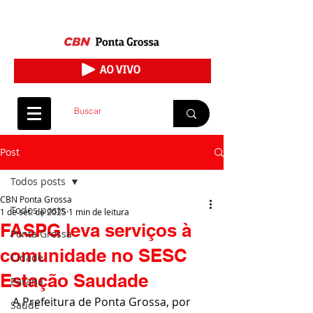
Post
Todos posts
CBN Ponta Grossa
Todos posts
1 de set. de 2025
1 min de leitura
FASPG leva serviços à
Ponta Grossa
comunidade no SESC
Cidade
Estação Saudade
Paraná
A Prefeitura de Ponta Grossa, por 
Saúde