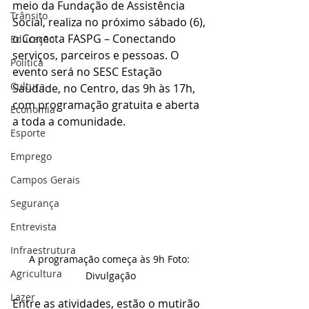
meio da Fundação de Assistência 
Trânsito
Social, realiza no próximo sábado (6), 
o Conecta FASPG – Conectando 
Educação
serviços, parceiros e pessoas. O 
Política
evento será no SESC Estação 
Cultura
Saudade, no Centro, das 9h às 17h, 
com programação gratuita e aberta 
Economia
a toda a comunidade.
Esporte
Emprego
Campos Gerais
Segurança
Entrevista
Infraestrutura
A programação começa às 9h Foto: 
Agricultura
Divulgação
Lazer
Entre as atividades, estão o mutirão 