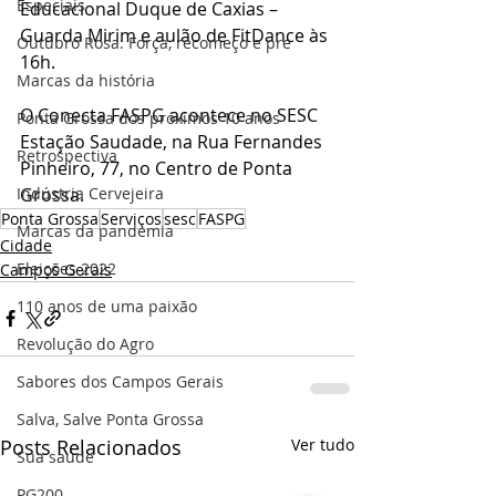
Especiais
Educacional Duque de Caxias – 
Guarda Mirim e aulão de FitDance às 
Outubro Rosa: Força, recomeço e pre
16h.
Marcas da história
O Conecta FASPG acontece no SESC 
Ponta Grossa dos próximos 10 anos
Estação Saudade, na Rua Fernandes 
Retrospectiva
Pinheiro, 77, no Centro de Ponta 
Grossa.
Indústria Cervejeira
Ponta Grossa
Serviços
sesc
FASPG
Marcas da pandemia
Cidade
Eleições 2022
Campos Gerais
110 anos de uma paixão
Revolução do Agro
Sabores dos Campos Gerais
Salva, Salve Ponta Grossa
Posts Relacionados
Ver tudo
Sua saúde
PG200