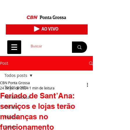
Post
Todos posts
CBN Ponta Grossa
Todos posts
24 de jul. de 2024
1 min de leitura
Feriado de Sant’Ana:
Ponta Grossa
serviços e lojas terão
Cidade
mudanças no
Paraná
funcionamento
Saúde