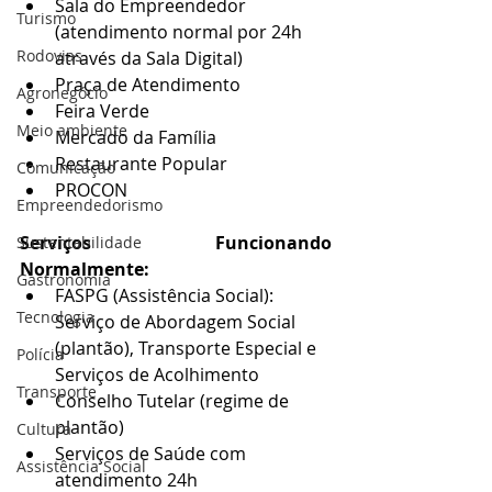
Sala do Empreendedor 
Turismo
(atendimento normal por 24h 
Rodovias
através da Sala Digital)
Praça de Atendimento
Agronegócio
Feira Verde
Meio ambiente
Mercado da Família
Restaurante Popular
Comunicação
PROCON
Empreendedorismo
Serviços Funcionando 
Sustentabilidade
Normalmente:
Gastronomia
FASPG (Assistência Social): 
Tecnologia
Serviço de Abordagem Social 
(plantão), Transporte Especial e 
Polícia
Serviços de Acolhimento
Transporte
Conselho Tutelar (regime de 
plantão)
Cultura
Serviços de Saúde com 
Assistência Social
atendimento 24h