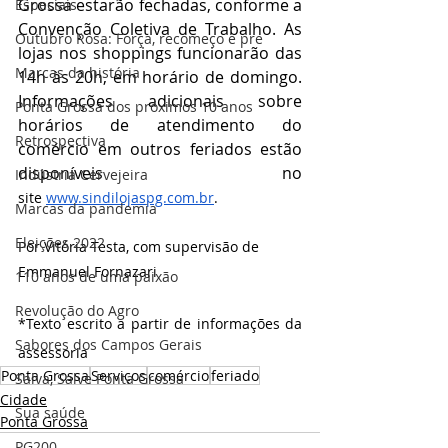
Grossa estarão fechadas, conforme a 
Especiais
Convenção Coletiva de Trabalho. As 
Outubro Rosa: Força, recomeço e pre
lojas nos shoppings funcionarão das 
Marcas da história
14h às 20h, em horário de domingo. 
Informações adicionais sobre 
Ponta Grossa dos próximos 10 anos
horários de atendimento do 
Retrospectiva
comércio em outros feriados estão 
disponíveis no 
Indústria Cervejeira
site
www.sindilojaspg.com.br
.
Marcas da pandemia
Eleições 2022
Por Vitória Testa, com supervisão de 
Emmanuel Fornazari
110 anos de uma paixão
Revolução do Agro
*Texto escrito a partir de informações da 
Sabores dos Campos Gerais
assessoria
Ponta Grossa
Serviços
comércio
feriado
Salva, Salve Ponta Grossa
Cidade
Sua saúde
Ponta Grossa
PG200