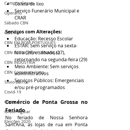
Campos Gerais
Coleta de lixo
Serviço Funerário Municipal e 
Operário
CRAR
Sábado CBN
Serviços com Alterações:
CBN RH
Educação: Recesso Escolar
CBN EM BOM PORTUGUÊS
ESTAR: Sem serviço na sexta-
feira (26) e sábado (27), 
CBN ECONOMIA E FINANÇAS
retornando na segunda-feira (29)
CBN INDÚSTRIA
Meio Ambiente: Sem serviços 
CBN Cooperativismo
administrativos
Serviços Públicos: Emergenciais 
Silvio Barros
e/ou pré-programados
Covid-19
Comércio de Ponta Grossa no 
Clima
Feriado
Gilson Aguiar
No feriado de Nossa Senhora 
Eleições 2020
Sant’Ana, as lojas de rua em Ponta 