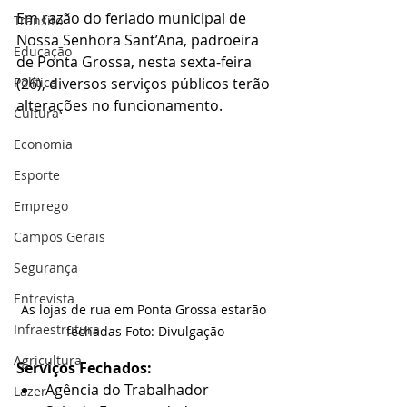
Em razão do feriado municipal de 
Trânsito
Nossa Senhora Sant’Ana, padroeira 
Educação
de Ponta Grossa, nesta sexta-feira 
Política
(26), diversos serviços públicos terão 
alterações no funcionamento.
Cultura
Economia
Esporte
Emprego
Campos Gerais
Segurança
Entrevista
As lojas de rua em Ponta Grossa estarão 
Infraestrutura
fechadas Foto: Divulgação
Agricultura
Serviços Fechados:
Agência do Trabalhador
Lazer