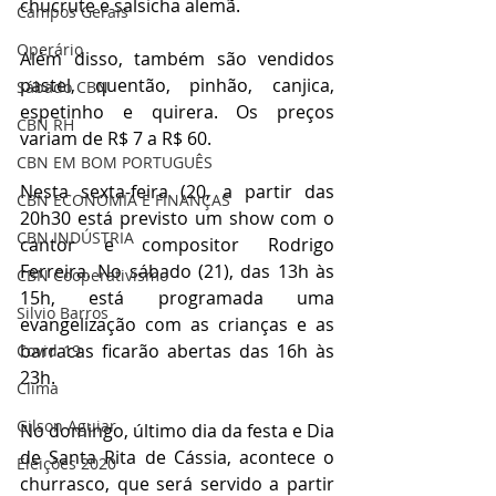
chucrute e salsicha alemã.
Campos Gerais
Operário
Além disso, também são vendidos 
pastel, quentão, pinhão, canjica, 
Sábado CBN
espetinho e quirera. Os preços 
CBN RH
variam de R$ 7 a R$ 60. 
CBN EM BOM PORTUGUÊS
Nesta sexta-feira (20, a partir das 
CBN ECONOMIA E FINANÇAS
20h30 está previsto um show com o 
CBN INDÚSTRIA
cantor e compositor Rodrigo 
Ferreira. No sábado (21), das 13h às 
CBN Cooperativismo
15h, está programada uma 
Silvio Barros
evangelização com as crianças e as 
barracas ficarão abertas das 16h às 
Covid-19
23h.
Clima
Gilson Aguiar
No domingo, último dia da festa e Dia 
de Santa Rita de Cássia, acontece o 
Eleições 2020
churrasco, que será servido a partir 