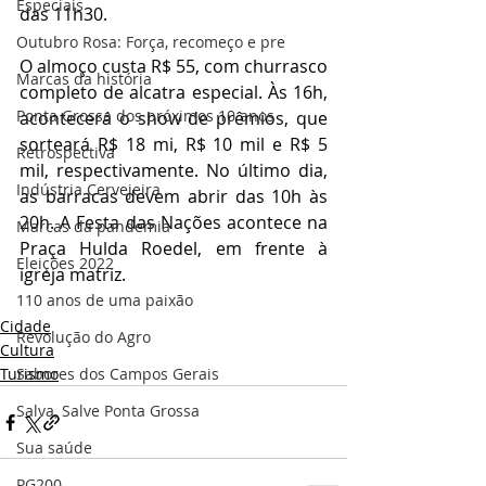
Especiais
das 11h30. 
Outubro Rosa: Força, recomeço e pre
O almoço custa R$ 55, com churrasco 
Marcas da história
completo de alcatra especial. Às 16h, 
Ponta Grossa dos próximos 10 anos
acontecerá o show de prêmios, que 
sorteará R$ 18 mi, R$ 10 mil e R$ 5 
Retrospectiva
mil, respectivamente. No último dia, 
Indústria Cervejeira
as barracas devem abrir das 10h às 
20h. A Festa das Nações acontece na 
Marcas da pandemia
Praça Hulda Roedel, em frente à 
Eleições 2022
igreja matriz. 
110 anos de uma paixão
Cidade
Revolução do Agro
Cultura
Sabores dos Campos Gerais
Turismo
Salva, Salve Ponta Grossa
Sua saúde
PG200