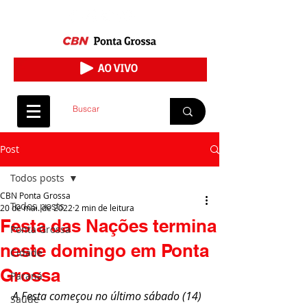
Post
Todos posts
CBN Ponta Grossa
Todos posts
20 de mai. de 2022
2 min de leitura
Festa das Nações termina
Ponta Grossa
neste domingo em Ponta
Cidade
Grossa
Paraná
A Festa começou no último sábado (14) 
Saúde