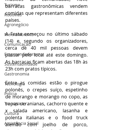
Turismo
barracas gastronômicas vendem 
comidas que representam diferentes 
Rodovias
países. 
Agronegócio
A Festa começou no último sábado 
Meio ambiente
(14) e, segundo os organizadores, 
Comunicação
cerca de 40 mil pessoas devem 
Empreendedorismo
passar pelo local até este domingo. 
As barracas ficam abertas das 18h às 
Sustentabilidade
23h com pratos típicos.
Gastronomia
Entre as comidas estão o pirogue 
Tecnologia
polonês, o crepes suíço, espetinho 
Polícia
de morango e morango no copo, as 
sopas ucranianas, cachorro quente e 
Transporte
x salada americano, lasanha e 
Cultura
polenta italianas e o food truck 
Assistência Social
alemão com joelho de porco, 