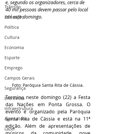
e, segundo os organizadores, cerca de 
Trânsito
40 mil pessoas devem passar pelo local 
até este domingo.
Educação
Política
Cultura
Economia
Esporte
Emprego
Campos Gerais
Foto: Paróquia Santa Rita de Cássia.
Segurança
Termina neste domingo (22) a Festa 
Entrevista
das Nações em Ponta Grossa. O 
Infraestrutura
evento é organizado pela Paróquia 
Santa Rita de Cássia e está na 11ª 
Agricultura
edição. Além de apresentações de 
Lazer
músicos da comunidade, nove 