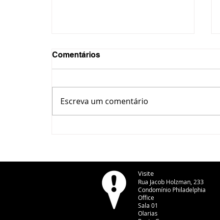
Comentários
Escreva um comentário
CBN Entrevista Paraná -
Romeu Zema, candidato do
Novo à Presidência da
República - 07/08/2026
Visite
Rua Jacob Holzman, 233
Condomínio Philadelphia
Office
Sala 01
Olarias