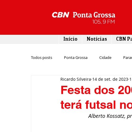
Início
Notícias
CBN P
Todos posts
Ponta Grossa
Cidade
Para
Ricardo Silveira
14 de set. de 2023
1
Esporte
Emprego
Campos Gerais
Festa dos 20
terá futsal n
Turismo
Rodovias
Agronegócio
Alberto Kossatz, p
Gastronomia
Tecnologia
Polícia