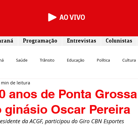
araná
Programação
Entrevistas
Colunistas
ná
Saúde
Trânsito
Educação
Política
Cultura
 min de leitura
Segurança
Entrevista
Infraestrutura
Agricultura
L
0 anos de Ponta Grossa
o ginásio Oscar Pereira
Meio ambiente
Comunicação
Empreendedorismo
Susten
residente da ACGF, participou do Giro CBN Esportes
Transporte
Cultura
Assistência Social