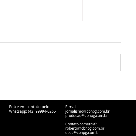
CBN Entrevista - Márcio
CBN Entrevist
Zwierewicz, presidente do
Belo, presid
Sicredi Campos Gerais -
- 05/08/2026
06/08/2026
Entre em contato pelo
E-mail
Whatsapp: (42) 99994-0265
jornalismo@cbnpg.com.br
producao@cbnpg.
com.br
Contato comercial:
roberto@cbnpg.com.br
opec@cbnpg.com.br