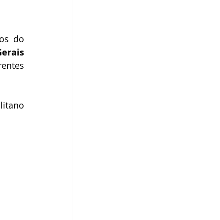
os do 
rais 
entes 
itano 