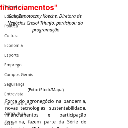
financiamentos"
Trânsito
Sula Zapotoczny Koeche, Diretora de 
Educação
Negócios Cresol Triunfo, participou da 
Política
programação
Cultura
Economia
Esporte
Emprego
Campos Gerais
Segurança
(Foto: iStock/Mapa)
Entrevista
Força do agronegócio na pandemia, 
Infraestrutura
novas tecnologias, sustentabilidade, 
Agricultura
financiamentos e participação 
feminina, fazem parte da Série de 
Lazer