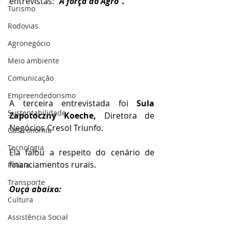
entrevistas:
 "A força do Agro". 
Turismo
Rodovias
Agronegócio
Meio ambiente
Comunicação
Empreendedorismo
A terceira entrevistada foi 
Sula 
Sustentabilidade
Zapotoczny Koeche, 
Diretora de 
Negócios Cresol Triunfo.
Gastronomia
Tecnologia
Ela falou a respeito do cenário de 
financiamentos rurais.
Polícia
Transporte
Ouça abaixo:
Cultura
Assistência Social