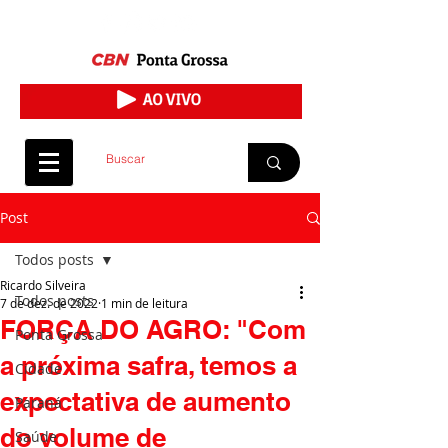
Post
Todos posts
Ricardo Silveira
Todos posts
7 de dez. de 2022
1 min de leitura
FORÇA DO AGRO: "Com
Ponta Grossa
a próxima safra, temos a
Cidade
expectativa de aumento
Paraná
do volume de
Saúde