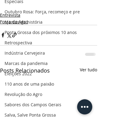
Especiais
Outubro Rosa: Força, recomeço e pre
Entrevista
Força do Agro
Marcas da história
Ponta Grossa dos próximos 10 anos
Retrospectiva
Indústria Cervejeira
Marcas da pandemia
Posts Relacionados
Ver tudo
Eleições 2022
110 anos de uma paixão
Revolução do Agro
Sabores dos Campos Gerais
Salva, Salve Ponta Grossa
Sua saúde
PG200