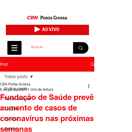
Post
Todos posts
CBN Ponta Grossa
Todos posts
6 de jul. de 2020
1 min de leitura
Fundação de Saúde prevê
Ponta Grossa
aumento de casos de
Cidade
coronavírus nas próximas
Paraná
semanas
Saúde