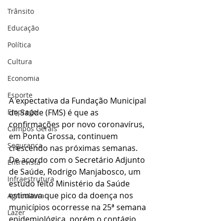
Trânsito
Educação
Política
Cultura
Economia
Esporte
A expectativa da Fundação Municipal 
de Saúde (FMS) é que as 
Emprego
confirmações por novo coronavírus, 
Campos Gerais
em Ponta Grossa, continuem 
Segurança
crescendo nas próximas semanas. 
De acordo com o Secretário Adjunto 
Entrevista
de Saúde, Rodrigo Manjabosco, um 
Infraestrutura
estudo feito Ministério da Saúde 
estimava que pico da doença nos 
Agricultura
municípios ocorresse na 25ª semana 
Lazer
epidemiológica, porém o contágio 