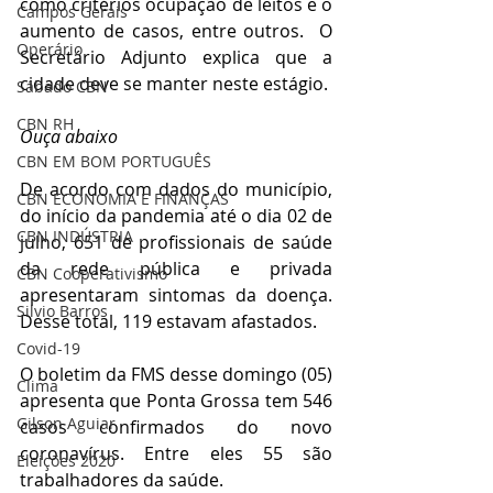
como critérios ocupação de leitos e o 
Campos Gerais
aumento de casos, entre outros.  O 
Operário
Secretário Adjunto explica que a 
cidade deve se manter neste estágio.
Sábado CBN
CBN RH
Ouça abaixo
CBN EM BOM PORTUGUÊS
De acordo com dados do município, 
CBN ECONOMIA E FINANÇAS
do início da pandemia até o dia 02 de 
CBN INDÚSTRIA
julho, 651 de profissionais de saúde 
da rede pública e privada 
CBN Cooperativismo
apresentaram sintomas da doença. 
Silvio Barros
Desse total, 119 estavam afastados.
Covid-19
O boletim da FMS desse domingo (05) 
Clima
apresenta que Ponta Grossa tem 546 
Gilson Aguiar
casos confirmados do novo 
coronavírus. Entre eles 55 são 
Eleições 2020
trabalhadores da saúde. 