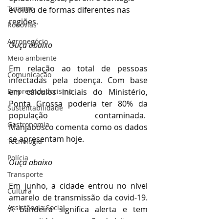
Turismo
evoluiu de formas diferentes nas 
regiões. 
Rodovias
Agronegócio
Ouça abaixo
Meio ambiente
Em relação ao total de pessoas 
Comunicação
infectadas pela doença. Com base 
em cálculos iniciais do Ministério, 
Empreendedorismo
Ponta Grossa poderia ter 80% da 
Sustentabilidade
população contaminada.  
Gastronomia
Manjabosco comenta como os dados 
se apresentam hoje.
Tecnologia
Polícia
Ouça abaixo
Transporte
Em junho, a cidade entrou no nível 
Cultura
amarelo de transmissão da covid-19. 
Assistência Social
A bandeira significa alerta e tem 