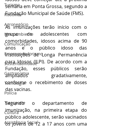
Turismo
semana em Ponta Grossa, segundo a 
Fundação Municipal de Saúde (FMS).
Rodovias
Agronegócio
As imunizações terão início com o 
grupo de adolescentes com 
Meio ambiente
comorbidades, idosos acima de 90 
Comunicação
anos e o público idoso das 
Empreendedorismo
Instituições de Longa Permanência 
para Idosos (ILPI). De acordo com a 
Sustentabilidade
Fundação, esses públicos serão 
Gastronomia
ampliados gradativamente, 
conforme o recebimento de doses 
Tecnologia
das vacinas.
Polícia
Transporte
Segundo o departamento de 
imunização, na primeira etapa do 
Cultura
público adolescente, serão vacinados 
Assistência Social
os jovens de 12 a 17 anos com uma 