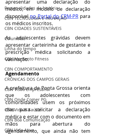
apresentar uma declaração do 
Personalidades da história
médico, em modelo de declaração 
disponível 
no Portal do CRM-PR
 para 
CBN TECNOLOGIA E INOVAÇÃO
os médicos inscritos.
CBN CIDADES SUSTENTÁVEIS
As adolescentes grávidas devem 
Colunistas
apresentar carteirinha de gestante e 
Linha do tempo
prescrição médica solicitando a 
CBN Momento Fitness
vacinação.
CBN COMPORTAMENTO
Agendamento
CRÔNICAS DOS CAMPOS GERAIS
A prefeitura de Ponta Grossa orienta 
CBN Visão Empresarial
que os adolescentes com 
CBN Onde Comer PG
comorbidades usem os próximos 
dias para solicitar a declaração 
CBN Vida & Saúde
médica e estar com o documento em 
CBN Boa Comunicação
mãos para abertura do 
CBN Vida Ativa
agendamento, que ainda não tem 