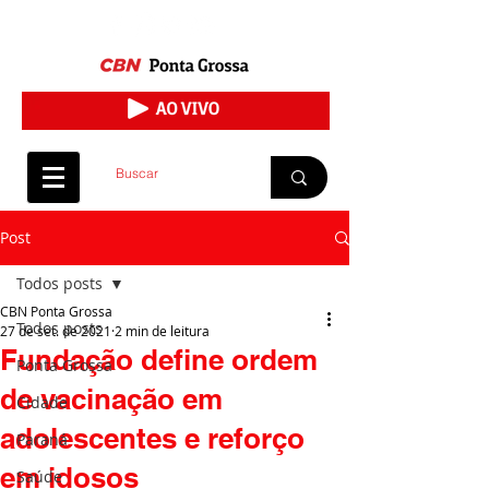
Post
Todos posts
CBN Ponta Grossa
Todos posts
27 de set. de 2021
2 min de leitura
Fundação define ordem
Ponta Grossa
de vacinação em
Cidade
adolescentes e reforço
Paraná
em idosos
Saúde