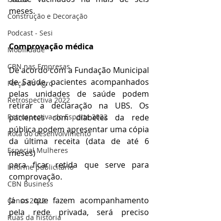
meses.
Construção e Decoração
Podcast - Sesi
Comprovação médica
Mobilidade
CBN nas Empresas
De acordo com a Fundação Municipal 
de Saúde, pacientes acompanhados 
Força do Agro
pelas unidades de saúde podem 
Retrospectiva 2022
retirar a declaração na UBS. Os 
Retrospectiva do Esporte 2022
pacientes com diabetes da rede 
pública podem apresentar uma cópia 
Rota do desenvolvimento
da última receita (data de até 6 
Especial Mulheres
meses)
para ficar retida que serve para 
Informe publicitário
comprovação.
CBN Business
Já os que fazem acompanhamento 
Censo 2022
pela rede privada, será preciso 
Ruas da história