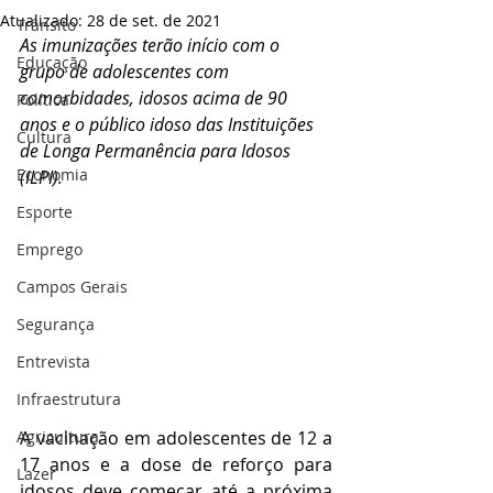
Atualizado:
28 de set. de 2021
Trânsito
As imunizações terão início com o 
Educação
grupo de adolescentes com 
comorbidades, idosos acima de 90 
Política
anos e o público idoso das Instituições 
Cultura
de Longa Permanência para Idosos 
Economia
(ILPI).
Esporte
Emprego
Campos Gerais
Segurança
Entrevista
Infraestrutura
Agricultura
A vacinação em adolescentes de 12 a 
17 anos e a dose de reforço para 
Lazer
idosos deve começar até a próxima 