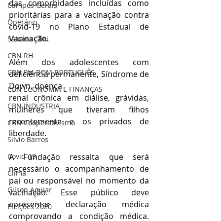
das comorbidades incluídas como 
Campos Gerais
prioritárias para a vacinação contra 
Operário
covid-19 no Plano Estadual de 
Vacinação.
Sábado CBN
CBN RH
Além dos adolescentes com 
CBN EM BOM PORTUGUÊS
deficiência permanente, Síndrome de 
Down, doença
CBN ECONOMIA E FINANÇAS
renal crônica em diálise, grávidas, 
CBN INDÚSTRIA
mulheres que tiveram filhos 
recentemente e os privados de 
CBN Cooperativismo
liberdade. 
Silvio Barros
Covid-19
A Fundação ressalta que será 
necessário o acompanhamento de 
Clima
pai ou responsável no momento da 
Gilson Aguiar
vacinação. Esse público deve 
apresentar declaração médica 
Eleições 2020
comprovando a condição médica. 