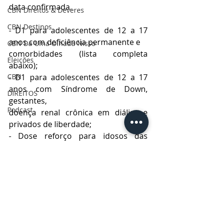
data confirmada.
CBN Direitos & Deveres
CBN Destinos
- D1 para adolescentes de 12 a 17 
anos com deficiência permanente e
CBN Dá Uma Olhada Nisso
comorbidades (lista completa 
Eleições
abaixo);
CBN
- D1 para adolescentes de 12 a 17 
anos com Síndrome de Down, 
DIREITOS
gestantes,
Podcast
doença renal crônica em diálise e 
privados de liberdade;
- Dose reforço para idosos das 
Instituições de Longa Permanência 
para Idosos
(ILPI);
- Dose reforço para idosos acima de 
90 anos
Cidade
Saúde