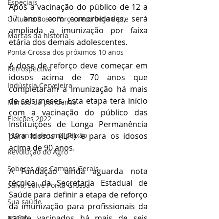
Especiais
Após a vacinação do público de 12 a 
17 anos com comorbidades, será 
Outubro Rosa: Força, recomeço e pre
ampliada a imunização por faixa 
Marcas da história
etária dos demais adolescentes.
Ponta Grossa dos próximos 10 anos
A dose de reforço deve começar em 
Retrospectiva
idosos acima de 70 anos que 
Indústria Cervejeira
completaram a imunização há mais 
de seis meses. Esta etapa terá início 
Marcas da pandemia
com a vacinação do público das 
Eleições 2022
Instituições de Longa Permanência 
110 anos de uma paixão
para Idosos (ILPI) e para os idosos 
acima de 90 anos.
Revolução do Agro
Sabores dos Campos Gerais
A Fundação ainda aguarda nota 
técnica da Secretaria Estadual de 
Salva, Salve Ponta Grossa
Saúde para definir a etapa de reforço 
Sua saúde
da imunização para profissionais da 
saúde vacinados há mais de seis 
PG200