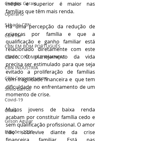
Campos Gerais
médio e superior é maior nas 
famílias que têm mais renda. 
Operário
Sábado CBN
Há uma percepção da redução de 
crianças por família e que a 
CBN RH
qualificação e ganho familiar está 
CBN EM BOM PORTUGUÊS
relacionado diretamente com este 
dado. O planejamento da vida 
CBN ECONOMIA E FINANÇAS
precisa ser estimulado para que seja 
CBN INDÚSTRIA
evitado a proliferação de famílias 
CBN Cooperativismo
com fragilidade financeira e  que tem 
dificuldade no enfrentamento de um 
Silvio Barros
momento de crise. 
Covid-19
Muitos jovens de baixa renda 
Clima
acabam por constituir família cedo e 
Gilson Aguiar
sem qualificação profissional. O amor 
Eleições 2020
não sobrevive diante da crise 
financeira familiar. Está nas 