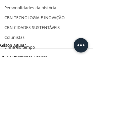
Personalidades da história
CBN TECNOLOGIA E INOVAÇÃO
CBN CIDADES SUSTENTÁVEIS
Colunistas
Gilson Aguiar
Linha do tempo
CBN Momento Fitness
CBN COMPORTAMENTO
CRÔNICAS DOS CAMPOS GERAIS
CBN Visão Empresarial
Posts Relacionados
Ver tudo
CBN Onde Comer PG
CBN Vida & Saúde
CBN Boa Comunicação
CBN Vida Ativa