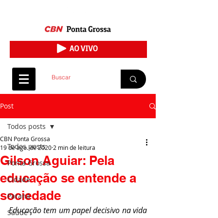
Post
Todos posts
CBN Ponta Grossa
Todos posts
19 de ago. de 2020
2 min de leitura
Gilson Aguiar: Pela
Ponta Grossa
educação se entende a
Cidade
sociedade
Paraná
Educação tem um papel decisivo na vida 
Saúde