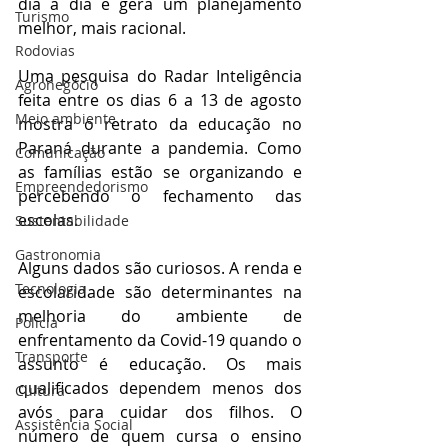
dia a dia e gera um planejamento 
Turismo
melhor, mais racional.
Rodovias
Uma pesquisa do Radar Inteligência 
Agronegócio
feita entre os dias 6 a 13 de agosto 
Meio ambiente
mostra o retrato da educação no 
Paraná durante a pandemia. Como 
Comunicação
as famílias estão se organizando e 
Empreendedorismo
percebendo o fechamento das 
escolas. 
Sustentabilidade
Gastronomia
Alguns dados são curiosos. A renda e 
Tecnologia
escolaridade são determinantes na 
melhoria do ambiente de 
Polícia
enfrentamento da Covid-19 quando o 
Transporte
assunto é educação. Os mais 
qualificados dependem menos dos 
Cultura
avós para cuidar dos filhos. O 
Assistência Social
número de quem cursa o ensino 