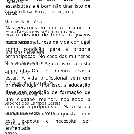
Especiais
estatísticas e é bom não tirar isto de 
Outubro Rosa: Força, recomeço e pre
vista. 
Marcas da história
Nas gerações em que o casamento 
Ponta Grossa dos próximos 10 anos
era o destino de todos os jovens 
havia uma natureza da vida conjugal 
Retrospectiva
como condição para a própria 
Indústria Cervejeira
emancipação. No caso das mulheres 
Marcas da pandemia
principalmente. Agora isto já está 
superado. Ou pelo menos deveria 
Eleições 2022
estar. A vida profissional vem em 
110 anos de uma paixão
primeiro lugar. Por isso, a educação 
deve ser condição de formação de 
Revolução do Agro
um cidadão melhor, habilitado a 
Sabores dos Campos Gerais
conduzir a própria vida. Na crise da 
Salva, Salve Ponta Grossa
pandemia esta é outra questão que 
está exposta e necessita ser 
Sua saúde
enfrentada. 
PG200