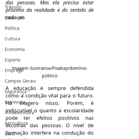
das pessoas. Mas ela precisa estar 
Trânsito
próxima da realidade e do sentido de 
cada um
Educação
Política
Cultura
Economia
Esporte
Imagem ilustrativa/Pixabay/domínio 
Emprego
público
Campos Gerais
A educação é sempre defendida 
Segurança
como a condição vital para o futuro. 
Entrevista
Há exagero nisso. Porém, é 
indiscutível o quanto a escolaridade 
Infraestrutura
pode ter efeitos positivos nas 
Agricultura
escolhas das pessoas. O nível de 
formação interfere na condução do 
Lazer