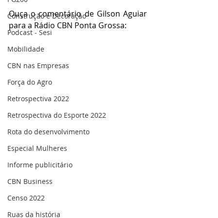
Ouça o comentário de Gilson Aguiar 
Construção e Decoração
para a Rádio CBN Ponta Grossa:
Podcast - Sesi
Mobilidade
CBN nas Empresas
Força do Agro
Retrospectiva 2022
Retrospectiva do Esporte 2022
Rota do desenvolvimento
Especial Mulheres
Informe publicitário
CBN Business
Censo 2022
Ruas da história