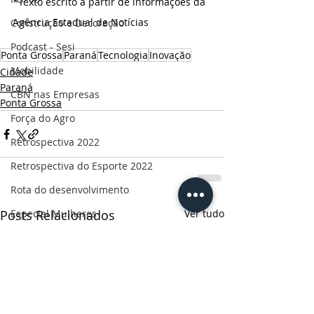
*Texto escrito a partir de informações da 
Agência Estadual de Notícias
Construção e Decoração
Podcast - Sesi
Ponta Grossa
Paraná
Tecnologia
Inovação
Mobilidade
Cidade
Paraná
CBN nas Empresas
Ponta Grossa
Força do Agro
Retrospectiva 2022
Retrospectiva do Esporte 2022
Rota do desenvolvimento
Especial Mulheres
Posts Relacionados
Ver tudo
Informe publicitário
CBN Business
Censo 2022
Ruas da história