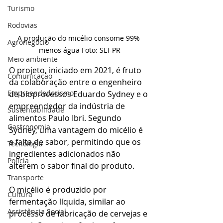
Turismo
Rodovias
A produção do micélio consome 99% 
Agronegócio
menos água Foto: SEI-PR
Meio ambiente
O projeto, iniciado em 2021, é fruto 
Comunicação
da colaboração entre o engenheiro 
Empreendedorismo
de bioprocessos Eduardo Sydney e o 
empreendedor da indústria de 
Sustentabilidade
alimentos Paulo Ibri. Segundo 
Gastronomia
Sydney, uma vantagem do micélio é 
a falta de sabor, permitindo que os 
Tecnologia
ingredientes adicionados não 
Polícia
alterem o sabor final do produto.
Transporte
O micélio é produzido por 
Cultura
fermentação líquida, similar ao 
Assistência Social
processo de fabricação de cervejas e 