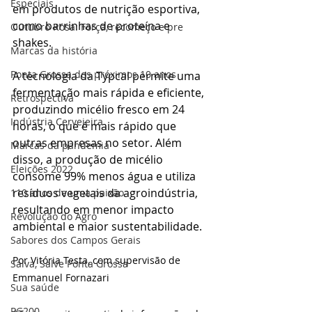
Especiais
em produtos de nutrição esportiva, 
como barrinhas de proteína e 
Outubro Rosa: Força, recomeço e pre
shakes.
Marcas da história
Ponta Grossa dos próximos 10 anos
A tecnologia da Typcal permite uma 
fermentação mais rápida e eficiente, 
Retrospectiva
produzindo micélio fresco em 24 
Indústria Cervejeira
horas, o que é mais rápido que 
outras empresas no setor. Além 
Marcas da pandemia
disso, a produção de micélio 
Eleições 2022
consome 99% menos água e utiliza 
resíduos vegetais da agroindústria, 
110 anos de uma paixão
resultando em menor impacto 
Revolução do Agro
ambiental e maior sustentabilidade.
Sabores dos Campos Gerais
Por Vitória Testa, com supervisão de 
Salva, Salve Ponta Grossa
Emmanuel Fornazari
Sua saúde
PG200