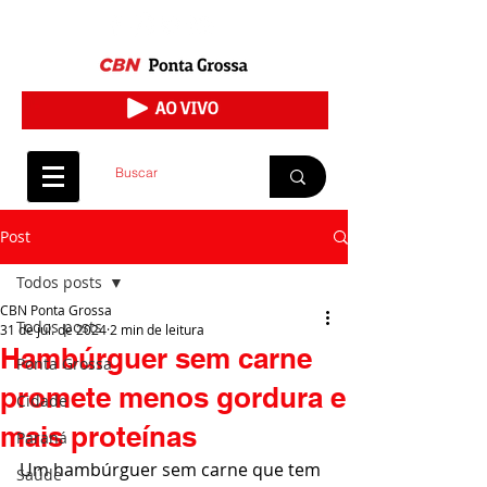
Post
Todos posts
CBN Ponta Grossa
Todos posts
31 de jul. de 2024
2 min de leitura
Hambúrguer sem carne
Ponta Grossa
promete menos gordura e
Cidade
mais proteínas
Paraná
Um hambúrguer sem carne que tem 
Saúde