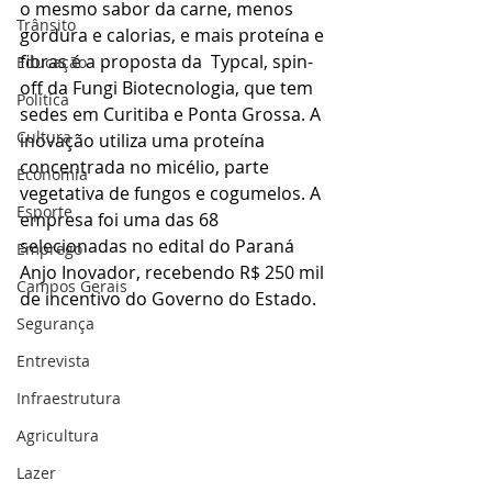
o mesmo sabor da carne, menos 
Trânsito
gordura e calorias, e mais proteína e 
fibras é a proposta da  Typcal, spin-
Educação
off da Fungi Biotecnologia, 
que tem 
Política
sedes em Curitiba e Ponta Grossa.
 A 
Cultura
inovação utiliza uma proteína 
concentrada no micélio, parte 
Economia
vegetativa de fungos e cogumelos. A 
Esporte
empresa foi uma das 68 
selecionadas no edital do Paraná 
Emprego
Anjo Inovador, recebendo R$ 250 mil 
Campos Gerais
de incentivo do Governo do Estado.
Segurança
Entrevista
Infraestrutura
Agricultura
Lazer