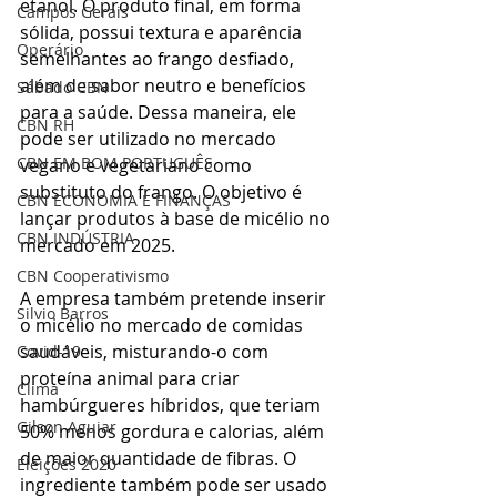
etanol. 
O produto final, em forma 
Campos Gerais
sólida, possui textura e aparência 
Operário
semelhantes ao frango desfiado, 
além de sabor neutro e benefícios 
Sábado CBN
para a saúde. Dessa maneira, ele 
CBN RH
pode ser utilizado no mercado 
CBN EM BOM PORTUGUÊS
vegano e vegetariano como 
substituto do frango. 
O objetivo é 
CBN ECONOMIA E FINANÇAS
lançar produtos à base de micélio no 
CBN INDÚSTRIA
mercado em 2025.
CBN Cooperativismo
A empresa também pretende inserir 
Silvio Barros
o micélio no mercado de comidas 
saudáveis, misturando-o com 
Covid-19
proteína animal para criar 
Clima
hambúrgueres híbridos, que teriam 
Gilson Aguiar
50% menos gordura e calorias, além 
de maior quantidade de fibras. O 
Eleições 2020
ingrediente também pode ser usado 