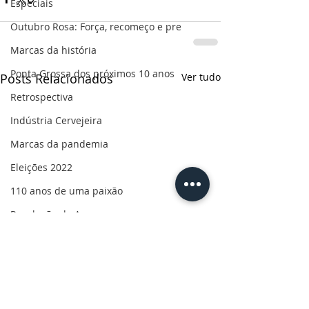
Especiais
Outubro Rosa: Força, recomeço e pre
Marcas da história
Ponta Grossa dos próximos 10 anos
Posts Relacionados
Ver tudo
Retrospectiva
Indústria Cervejeira
Marcas da pandemia
Eleições 2022
110 anos de uma paixão
Revolução do Agro
Sabores dos Campos Gerais
Salva, Salve Ponta Grossa
Sua saúde
PG200