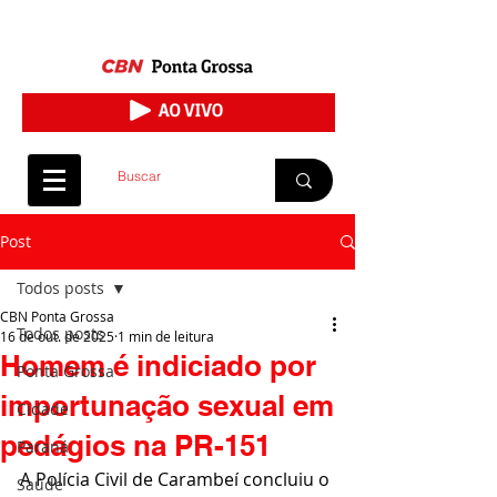
Post
Todos posts
CBN Ponta Grossa
Todos posts
16 de out. de 2025
1 min de leitura
Homem é indiciado por
Ponta Grossa
importunação sexual em
Cidade
pedágios na PR-151
Paraná
A Polícia Civil de Carambeí concluiu o 
Saúde