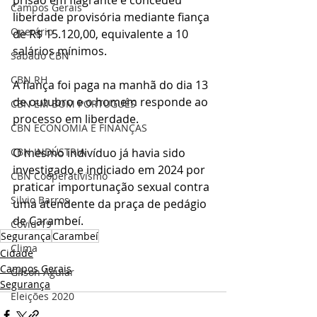
Campos Gerais
liberdade provisória mediante fiança 
Operário
de R$ 15.120,00, equivalente a 10 
salários mínimos.
Sábado CBN
CBN RH
A fiança foi paga na manhã do dia 13 
de outubro e o homem responde ao 
CBN EM BOM PORTUGUÊS
processo em liberdade.
CBN ECONOMIA E FINANÇAS
O mesmo indivíduo já havia sido 
CBN INDÚSTRIA
investigado e indiciado em 2024 por 
CBN Cooperativismo
praticar importunação sexual contra 
Silvio Barros
uma atendente da praça de pedágio 
de Carambeí.
Covid-19
Segurança
Carambeí
Clima
Cidade
Campos Gerais
Gilson Aguiar
Segurança
Eleições 2020