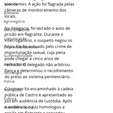
atendentes. A ação foi flagrada pelas 
Turismo
câmeras de monitoramento dos 
Rodovias
locais.
Agronegócio
Na delegacia, foi lavrado o auto de 
Meio ambiente
prisão em flagrante. Durante o 
Comunicação
interrogatório, o suspeito negou os 
fatos. Ele foi autuado pelo crime de 
Empreendedorismo
importunação sexual, cuja pena 
Sustentabilidade
pode chegar a cinco anos de 
reclusão. O delegado não arbitrou 
Gastronomia
fiança e determinou o recolhimento 
Tecnologia
do preso ao sistema penitenciário.
Polícia
O homem foi encaminhado à cadeia 
Transporte
pública de Castro e apresentado ao 
Cultura
juiz em audiência de custódia. Após 
a audiência, o juiz homologou a 
Assistência Social
prisão em flagrante e concedeu 