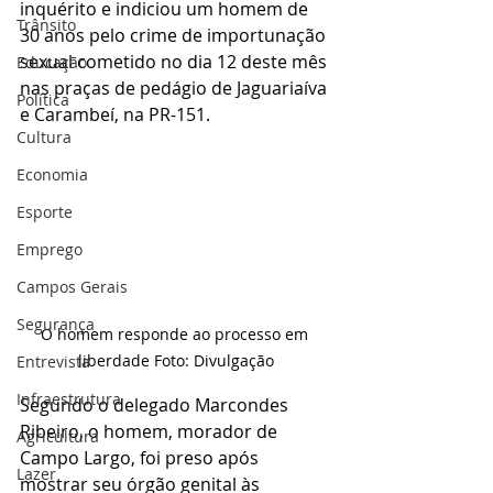
inquérito e indiciou um homem de 
Trânsito
30 anos pelo crime de importunação 
sexual cometido no dia 12 deste mês 
Educação
nas praças de pedágio de Jaguariaíva 
Política
e Carambeí, na PR-151.
Cultura
Economia
Esporte
Emprego
Campos Gerais
Segurança
O homem responde ao processo em 
liberdade Foto: Divulgação
Entrevista
Infraestrutura
Segundo o delegado Marcondes 
Ribeiro, o homem, morador de 
Agricultura
Campo Largo, foi preso após 
Lazer
mostrar seu órgão genital às 