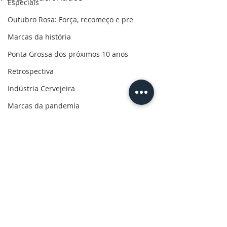
Especiais
Outubro Rosa: Força, recomeço e pre
Marcas da história
Ponta Grossa dos próximos 10 anos
Retrospectiva
Indústria Cervejeira
Marcas da pandemia
Eleições 2022
110 anos de uma paixão
Revolução do Agro
Sabores dos Campos Gerais
Salva, Salve Ponta Grossa
Comentários
Sua saúde
PG200