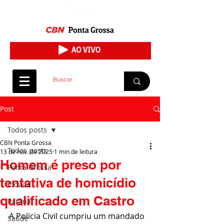
Post
Todos posts
CBN Ponta Grossa
Todos posts
13 de nov. de 2025
1 min de leitura
Homem é preso por
Ponta Grossa
tentativa de homicídio
Cidade
qualificado em Castro
Paraná
A Polícia Civil cumpriu um mandado 
Saúde