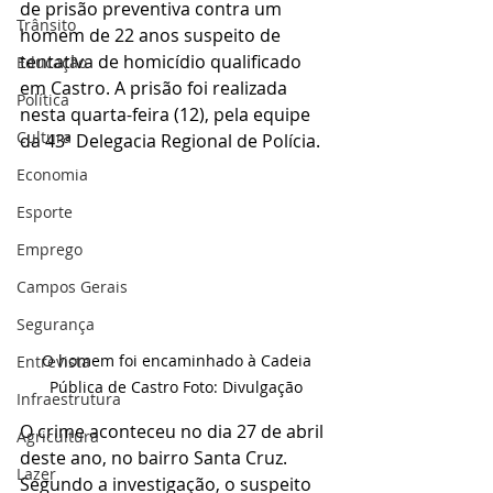
de prisão preventiva contra um 
Trânsito
homem de 22 anos suspeito de 
tentativa de homicídio qualificado 
Educação
em Castro. A prisão foi realizada 
Política
nesta quarta-feira (12), pela equipe 
Cultura
da 43ª Delegacia Regional de Polícia.
Economia
Esporte
Emprego
Campos Gerais
Segurança
 O homem foi encaminhado à Cadeia 
Entrevista
Pública de Castro Foto: Divulgação
Infraestrutura
O crime aconteceu no dia 27 de abril 
Agricultura
deste ano, no bairro Santa Cruz. 
Lazer
Segundo a investigação, o suspeito 