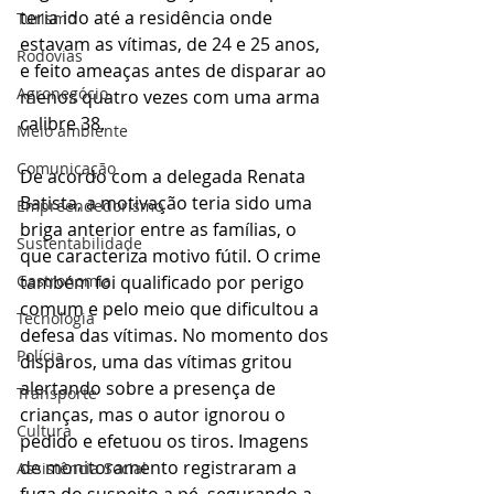
teria ido até a residência onde 
Turismo
estavam as vítimas, de 24 e 25 anos, 
Rodovias
e feito ameaças antes de disparar ao 
Agronegócio
menos quatro vezes com uma arma 
calibre 38.
Meio ambiente
Comunicação
De acordo com a delegada Renata 
Batista, a motivação teria sido uma 
Empreendedorismo
briga anterior entre as famílias, o 
Sustentabilidade
que caracteriza motivo fútil. O crime 
também foi qualificado por perigo 
Gastronomia
comum e pelo meio que dificultou a 
Tecnologia
defesa das vítimas. No momento dos 
Polícia
disparos, uma das vítimas gritou 
alertando sobre a presença de 
Transporte
crianças, mas o autor ignorou o 
Cultura
pedido e efetuou os tiros. Imagens 
de monitoramento registraram a 
Assistência Social
fuga do suspeito a pé, segurando a 