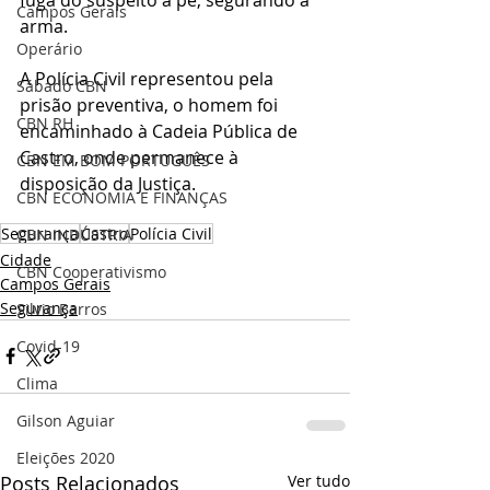
Campos Gerais
arma.
Operário
A Polícia Civil representou pela 
Sábado CBN
prisão preventiva, o homem foi 
CBN RH
encaminhado à Cadeia Pública de 
Castro, onde permanece à 
CBN EM BOM PORTUGUÊS
disposição da Justiça.
CBN ECONOMIA E FINANÇAS
Segurança
Castro
Polícia Civil
CBN INDÚSTRIA
Cidade
CBN Cooperativismo
Campos Gerais
Segurança
Silvio Barros
Covid-19
Clima
Gilson Aguiar
Eleições 2020
Posts Relacionados
Ver tudo