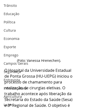
Trânsito
Educação
Política
Cultura
Economia
Esporte
Emprego
(Foto: Vanessa Hrenechen).
Campos Gerais
O Hospital da Universidade Estadual 
Segurança
de Ponta Grossa (HU-UEPG) iniciou o 
Entrevista
processo de chamamento para 
realização de cirurgias eletivas. O 
Infraestrutura
trabalho acontece após liberação da 
Agricultura
Secretaria do Estado da Saúde (Sesa) 
Lazer
e 3ª Regional de Saúde. O objetivo é 