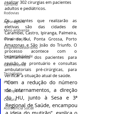
realizar 302 cirurgias em pacientes 
Turismo
adultos e pediátricos.
Rodovias
Os pacientes que realizarão as 
Agronegócio
eletivas são das cidades de 
Meio ambiente
Carambeí, Castro, Ipiranga, Palmeira, 
Piraí do Sul, Ponta Grossa, Porto 
Comunicação
Amazonas e São João do Triunfo. O 
Empreendedorismo
processo acontece com o 
Sustentabilidade
chamamento dos pacientes para 
revisão de prontuário e consultas 
Gastronomia
ambulatoriais pré-cirúrgicas, para 
Tecnologia
verificar a situação atual de saúde. 
“Com a redução do número 
Polícia
de internamentos, a direção 
Transporte
do HU, junto à Sesa e 3ª 
Cultura
Regional de Saúde, encampou 
Assistência Social
a ideia do mutirão”, explica o 