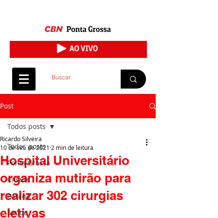
Post
Todos posts
Ricardo Silveira
Todos posts
10 de set. de 2021
2 min de leitura
Hospital Universitário
Ponta Grossa
organiza mutirão para
Cidade
realizar 302 cirurgias
Paraná
eletivas
Saúde