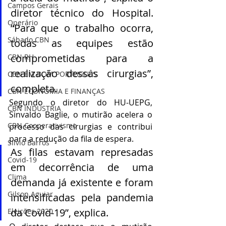
Campos Gerais
diretor técnico do Hospital. 
Operário
“Para que o trabalho ocorra, 
Sábado CBN
todas as equipes estão 
comprometidas para a 
CBN RH
realização dessas cirurgias”, 
CBN EM BOM PORTUGUÊS
completa.
CBN ECONOMIA E FINANÇAS
Segundo o diretor do HU-UEPG, 
CBN INDÚSTRIA
Sinvaldo Baglie, o mutirão acelera o 
CBN Cooperativismo
processo das cirurgias e contribui 
para a redução da fila de espera. 
Silvio Barros
As filas estavam represadas 
Covid-19
em decorrência de uma 
Clima
demanda já existente e foram 
Gilson Aguiar
intensificadas pela pandemia 
da Covid-19”, explica. 
Eleições 2020