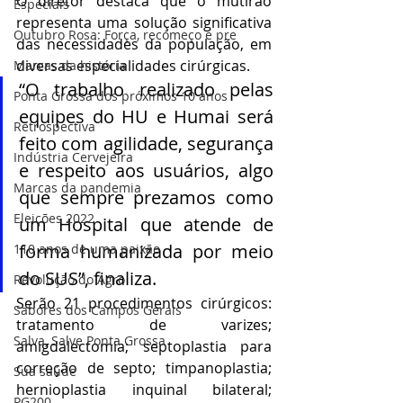
O diretor destaca que o mutirão 
Especiais
representa uma solução significativa 
Outubro Rosa: Força, recomeço e pre
das necessidades da população, em 
diversas especialidades cirúrgicas. 
Marcas da história
“O trabalho realizado pelas 
Ponta Grossa dos próximos 10 anos
equipes do HU e Humai será 
Retrospectiva
feito com agilidade, segurança 
Indústria Cervejeira
e respeito aos usuários, algo 
Marcas da pandemia
que sempre prezamos como 
Eleições 2022
um Hospital que atende de 
forma humanizada por meio 
110 anos de uma paixão
do SUS”, finaliza.
Revolução do Agro
Serão 21 procedimentos cirúrgicos: 
Sabores dos Campos Gerais
tratamento de varizes; 
Salva, Salve Ponta Grossa
amigdalectomia; septoplastia para 
correção de septo; timpanoplastia; 
Sua saúde
hernioplastia inquinal bilateral; 
PG200