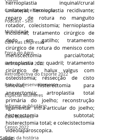
hernioplastia inquinal/crural 
unilateral; hernioplastia recidivante; 
Construção e Decoração
reparo de rotura no manguito 
Podcast - Sesi
rotador, colecistomia; hernioplastia 
Mobilidade
incisional; tratamento cirúrgico de 
dedo em gatilho; tratamento 
CBN nas Empresas
cirúrgico de rotura do menisco com 
Força do Agro
meniscectomia parcial/total; 
artroplastia do quadril; tratamento 
Retrospectiva 2022
cirúrgico de halux valgus com 
Retrospectiva do Esporte 2022
osteostomia; ressecção de cisto 
Rota do desenvolvimento
sinovial; histerectomia para 
anexectomia; artroplastia total 
Especial Mulheres
primária do joelho; reconstrução 
Informe publicitário
ligamentar intra-articular do joelho; 
histerectomia subtotal; 
CBN Business
histerectomia total; e colecistectomia 
Censo 2022
videolaparoscopica.
Ruas da história
Saúde