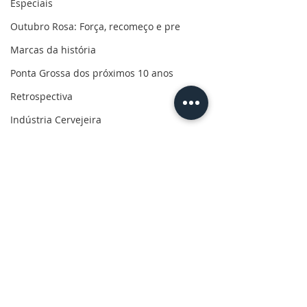
Especiais
Outubro Rosa: Força, recomeço e pre
Marcas da história
Ponta Grossa dos próximos 10 anos
Retrospectiva
Indústria Cervejeira
Marcas da pandemia
Eleições 2022
110 anos de uma paixão
Revolução do Agro
Sabores dos Campos Gerais
Comentários
Salva, Salve Ponta Grossa
Sua saúde
Escreva um comentário
Prefeitura convoca
Matéria Especia
PG200