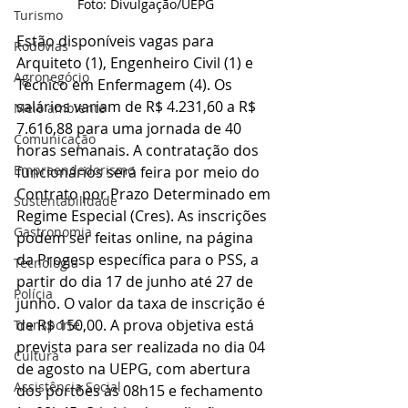
Foto: Divulgação/UEPG
Turismo
Estão disponíveis vagas para 
Rodovias
Arquiteto (1), Engenheiro Civil (1) e 
Agronegócio
Técnico em Enfermagem (4). Os 
salários variam de R$ 4.231,60 a R$ 
Meio ambiente
7.616,88 para uma jornada de 40 
Comunicação
horas semanais. A contratação dos 
Empreendedorismo
funcionários será feira por meio do 
Contrato por Prazo Determinado em 
Sustentabilidade
Regime Especial (Cres). As inscrições 
Gastronomia
podem ser feitas online, na página 
da Progesp específica para o PSS, a 
Tecnologia
partir do dia 17 de junho até 27 de 
Polícia
junho. O valor da taxa de inscrição é 
de R$ 150,00. A prova objetiva está 
Transporte
prevista para ser realizada no dia 04 
Cultura
de agosto na UEPG, com abertura 
Assistência Social
dos portões às 08h15 e fechamento 