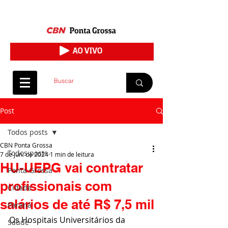
Post
Todos posts
CBN Ponta Grossa
Todos posts
7 de jun. de 2024
1 min de leitura
HU-UEPG vai contratar
Ponta Grossa
profissionais com
Cidade
salários de até R$ 7,5 mil
Paraná
Os Hospitais Universitários da 
Saúde