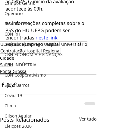
às 08h45. O início da avaliação 
Campos Gerais
acontece às 09h.
Operário
As informações completas sobre o 
Sábado CBN
PSS do HU-UEPG podem ser 
CBN RH
encontradas 
neste link
.
CBN EM BOM PORTUGUÊS
UEPG
saúde
Emprego
Hospital Universitário
Contratação
Hospital Regional
CBN ECONOMIA E FINANÇAS
Cidade
CBN INDÚSTRIA
Saúde
Ponta Grossa
CBN Cooperativismo
Silvio Barros
Covid-19
Clima
Gilson Aguiar
Posts Relacionados
Ver tudo
Eleições 2020