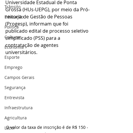
Universidade Estadual de Ponta 
Trânsito
Grossa (HUs-UEPG), por meio da Pró-
reitoria de Gestão de Pessoas 
Educação
(Progesp), informam que foi 
Política
publicado edital de processo seletivo 
Cultura
simplificado (PSS) para a 
contratação de agentes 
Economia
universitários.
Esporte
Emprego
Campos Gerais
Segurança
Entrevista
Infraestrutura
Agricultura
O valor da taxa de inscrição é de R$ 150 - 
Lazer