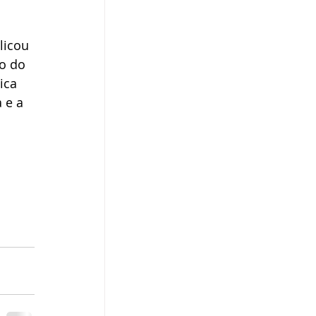
licou 
o do 
ica 
 e a 