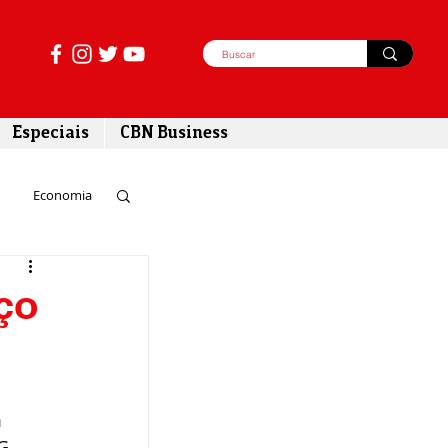
Especiais
CBN Business
Economia
azer
ço
tabilidade
 
G 