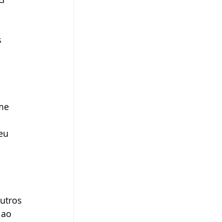
 
 
me 
eu 
utros 
 ao 