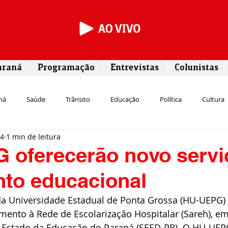
araná
Programação
Entrevistas
Colunistas
ná
Saúde
Trânsito
Educação
Política
Cultura
24
1 min de leitura
Segurança
Entrevista
Infraestrutura
Agricultura
L
 oferecerão novo servi
nto educacional
Meio ambiente
Comunicação
Empreendedorismo
Susten
 da Universidade Estadual de Ponta Grossa (HU-UEPG) 
imento à Rede de Escolarização Hospitalar (Sareh), em
Transporte
Cultura
Assistência Social
e Estado da Educação do Paraná (SEED-PR). O HU-UEP