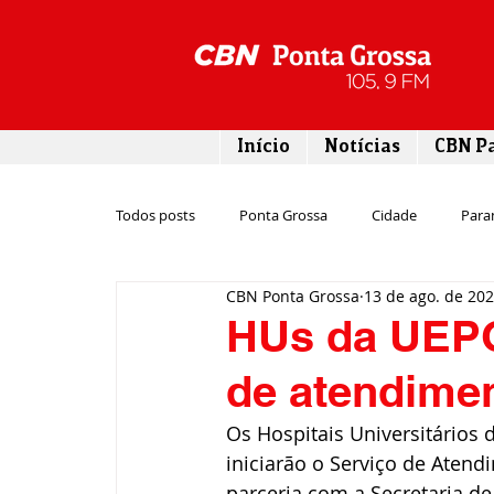
Início
Notícias
CBN P
Todos posts
Ponta Grossa
Cidade
Para
CBN Ponta Grossa
13 de ago. de 20
Esporte
Emprego
Campos Gerais
HUs da UEPG
de atendime
Turismo
Rodovias
Agronegócio
Os Hospitais Universitários
iniciarão o Serviço de Atend
Gastronomia
Tecnologia
Polícia
parceria com a Secretaria d