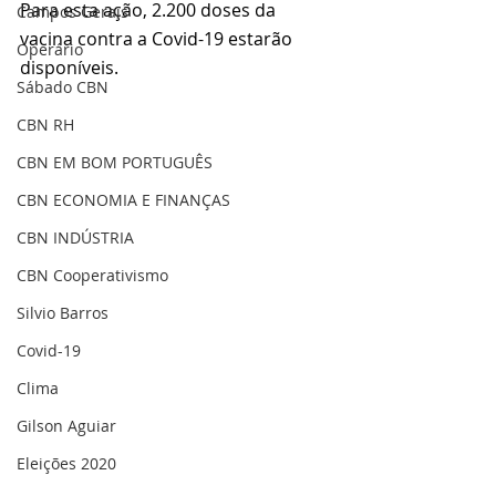
Para esta ação, 2.200 doses da 
Campos Gerais
vacina contra a Covid-19 estarão 
Operário
disponíveis.  
Sábado CBN
CBN RH
CBN EM BOM PORTUGUÊS
CBN ECONOMIA E FINANÇAS
CBN INDÚSTRIA
CBN Cooperativismo
Silvio Barros
Covid-19
Clima
Gilson Aguiar
Eleições 2020