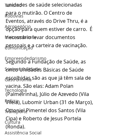
unidades de saúde selecionadas 
Turismo
para o mutirão. O Centro de 
Rodovias
Eventos, através do Drive Thru, é a 
Agronegócio
opção para quem estiver de carro.  É 
necessário levar documentos 
Meio ambiente
pessoais e a carteira de vacinação.
Comunicação
Empreendedorismo
Segundo a Fundação de Saúde, as 
Sustentabilidade
cinco Unidades Básicas de Saúde 
escolhidas são as que já têm sala de 
Gastronomia
vacina. São elas: Adam Polan 
Tecnologia
(Palmeirinha), Júlio de Azevedo (Vila 
Polícia
Vilela), Lubomir Urban (31 de Março), 
Ottoniel Pimentel dos Santos (Vila 
Transporte
Cipa) e Roberto de Jesus Portela 
Cultura
(Ronda).
Assistência Social