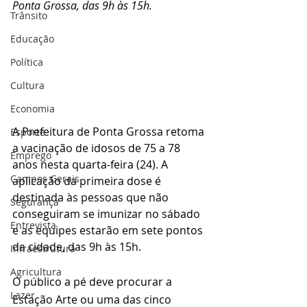
Ponta Grossa, das 9h às 15h.
Trânsito
Educação
Política
Cultura
Economia
A Prefeitura de Ponta Grossa retoma 
Esporte
a vacinação de idosos de 75 a 78 
Emprego
anos nesta quarta-feira (24). A 
Campos Gerais
aplicação da primeira dose é 
destinada às pessoas que não 
Segurança
conseguiram se imunizar no sábado 
Entrevista
e as equipes estarão em sete pontos 
da cidade, das 9h às 15h.
Infraestrutura
Agricultura
O público a pé deve procurar a 
Lazer
Estação Arte ou uma das cinco 