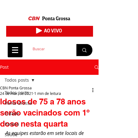
Post
Todos posts
CBN Ponta Grossa
Todos posts
24 de mar. de 2021
1 min de leitura
Idosos de 75 a 78 anos
Ponta Grossa
serão vacinados com 1º
Cidade
dose nesta quarta
Paraná
As equipes estarão em sete locais de 
Saúde