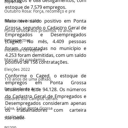
empregos e 688 desligamentos, com 
Especiais
estoque de 7.579 empregos. 
Outubro Rosa: Força, recomeço e pre
Maio teve saldo positivo em Ponta 
Marcas da história
Grossa, segundo o Cadastro Geral de 
Ponta Grossa dos próximos 10 anos
Empregados e Desempregados 
Retrospectiva
(Caged). No mês, 4.409 pessoas 
foram contratadas no município e 
Indústria Cervejeira
4.253 foram demitidas, com um saldo 
Marcas da pandemia
positivo de 156 contratações.
Eleições 2022
Conforme o Caged, o estoque de 
110 anos de uma paixão
empregos em Ponta Grossa 
Revolução do Agro
atualmente é de 94.128. Os números 
do Cadastro Geral de Empregados e 
Sabores dos Campos Gerais
Desempregados consideram apenas 
Salva, Salve Ponta Grossa
os trabalhadores com carteira 
assinada.
Sua saúde
PG200