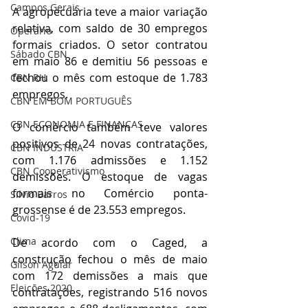
Campos Gerais
A agropecuária teve a maior variação 
relativa, com saldo de 30 empregos 
Operário
formais criados. O setor contratou 
Sábado CBN
em maio 86 e demitiu 56 pessoas e 
fechou o mês com estoque de 1.783 
CBN RH
empregos. 
CBN EM BOM PORTUGUÊS
CBN ECONOMIA E FINANÇAS
O comércio também teve valores 
positivos de 24 novas contratações, 
CBN INDÚSTRIA
com 1.176 admissões e 1.152 
CBN Cooperativismo
demissões. O estoque de vagas 
formais no Comércio ponta-
Silvio Barros
grossense é de 23.553 empregos. 
Covid-19
Clima
De acordo com o Caged, a 
construção fechou o mês de maio 
Gilson Aguiar
com 172 demissões a mais que 
Eleições 2020
contratações, registrando 516 novos 