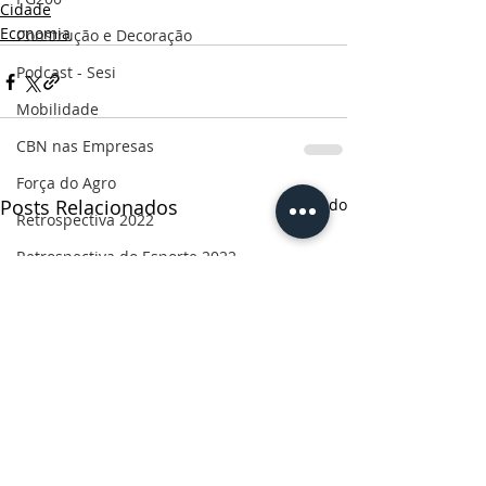
Cidade
Economia
Construção e Decoração
Podcast - Sesi
Mobilidade
CBN nas Empresas
Força do Agro
Posts Relacionados
Ver tudo
Retrospectiva 2022
Retrospectiva do Esporte 2022
Rota do desenvolvimento
Especial Mulheres
Informe publicitário
CBN Business
Censo 2022
Ruas da história