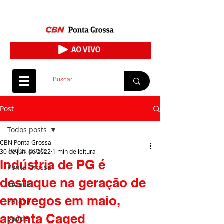
Post
Todos posts
CBN Ponta Grossa
Todos posts
30 de jun. de 2022
1 min de leitura
Indústria de PG é
Ponta Grossa
destaque na geração de
Cidade
empregos em maio,
Paraná
aponta Caged
Saúde