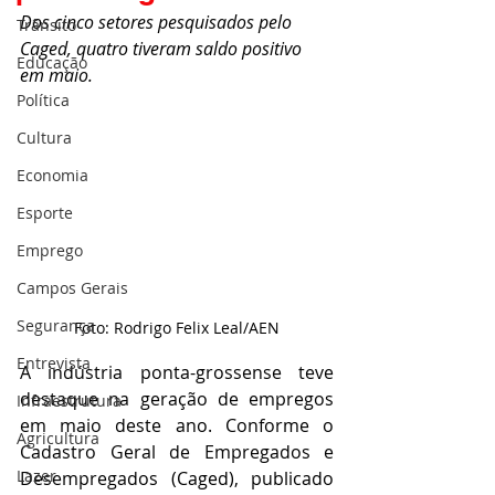
Dos cinco setores pesquisados pelo 
Trânsito
Caged, quatro tiveram saldo positivo 
Educação
em maio. 
Política
Cultura
Economia
Esporte
Emprego
Campos Gerais
Segurança
Foto: Rodrigo Felix Leal/AEN
Entrevista
A indústria ponta-grossense teve 
destaque na geração de empregos 
Infraestrutura
em maio deste ano. Conforme o 
Agricultura
Cadastro Geral de Empregados e 
Lazer
Desempregados (Caged), publicado 