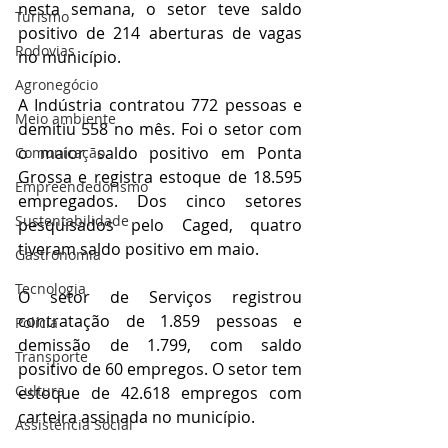
nesta semana, o setor teve saldo 
Turismo
positivo de 214 aberturas de vagas 
Rodovias
no município. 
Agronegócio
A Indústria contratou 772 pessoas e 
Meio ambiente
demitiu 558 no mês. Foi o setor com 
o maior saldo positivo em Ponta 
Comunicação
Grossa e registra estoque de 18.595 
Empreendedorismo
empregados. Dos cinco setores 
Sustentabilidade
pesquisados pelo Caged, quatro 
tiveram saldo positivo em maio. 
Gastronomia
Tecnologia
O setor de Serviços registrou 
contratação de 1.859 pessoas e 
Polícia
demissão de 1.799, com saldo 
Transporte
positivo de 60 empregos. O setor tem 
Cultura
estoque de 42.618 empregos com 
carteira assinada no município. 
Assistência Social