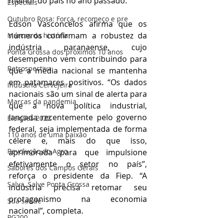
melhor do país no ano passado.
Especiais
Outubro Rosa: Força, recomeço e pre
Edson Vasconcelos afirma que os 
números confirmam a robustez da 
Marcas da história
indústria paranaense, cujo 
Ponta Grossa dos próximos 10 anos
desempenho vem contribuindo para 
Retrospectiva
que a média nacional se mantenha 
em patamares positivos. “Os dados 
Indústria Cervejeira
nacionais são um sinal de alerta para 
Marcas da pandemia
que a nova política industrial, 
lançada recentemente pelo governo 
Eleições 2022
federal, seja implementada de forma 
110 anos de uma paixão
célere e, mais do que isso, 
Revolução do Agro
aprimorada para que impulsione 
efetivamente o setor no país”, 
Sabores dos Campos Gerais
reforça o presidente da Fiep. “A 
Salva, Salve Ponta Grossa
indústria precisa retomar seu 
protagonismo na economia 
Sua saúde
nacional”, completa.
PG200