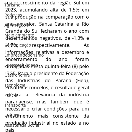
maior crescimento da região Sul em 
Turismo
2023, acumulando alta de 1,5% em 
Rodovias
sua produção na comparação com o 
ano anterior. Santa Catarina e Rio 
Agronegócio
Grande do Sul fecharam o ano com 
Meio ambiente
desempenhos negativos, de -1,3% e 
-4,7%, respectivamente. As 
Comunicação
informações relativas a dezembro e 
Empreendedorismo
encerramento do ano foram 
Sustentabilidade
divulgadas nesta quinta-feira (8) pelo 
IBGE. Para o presidente da Federação 
Gastronomia
das Indústrias do Paraná (Fiep), 
Tecnologia
Edson Vasconcelos, o resultado geral 
mostra a relevância da indústria 
Polícia
paranaense, mas também que é 
Transporte
necessário criar condições para um 
Cultura
crescimento mais consistente da 
produção industrial no estado e no 
Assistência Social
país.