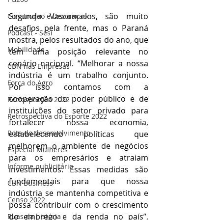
Segundo Vasconcelos, são muito 
Construção e Decoração
desafios pela frente, mas o Paraná 
Podcast - Sesi
mostra, pelos resultados do ano, que 
Mobilidade
tem uma posição relevante no 
cenário nacional. “Melhorar a nossa 
CBN nas Empresas
indústria é um trabalho conjunto. 
Força do Agro
Por isso contamos com a 
cooperação do poder público e de 
Retrospectiva 2022
instituições do setor privado para 
Retrospectiva do Esporte 2022
fortalecer nossa economia, 
Rota do desenvolvimento
estabelecendo políticas que 
melhorem o ambiente de negócios 
Especial Mulheres
para os empresários e atraiam 
Informe publicitário
investimentos. Essas medidas são 
fundamentais para que nossa 
CBN Business
indústria se mantenha competitiva e 
Censo 2022
possa contribuir com o crescimento 
do emprego e da renda no país”, 
Ruas da história