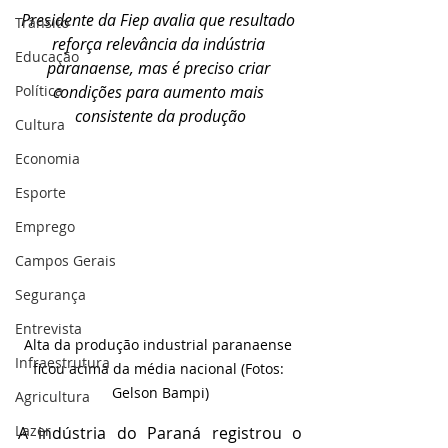
Presidente da Fiep avalia que resultado 
Trânsito
reforça relevância da indústria 
Educação
paranaense, mas é preciso criar 
Política
condições para aumento mais 
consistente da produção
Cultura
Economia
Esporte
Emprego
Campos Gerais
Segurança
Entrevista
Alta da produção industrial paranaense 
Infraestrutura
ficou acima da média nacional (Fotos: 
Gelson Bampi)
Agricultura
Lazer
A indústria do Paraná registrou o 