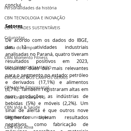
conclui.
Personalidades da história
CBN TECNOLOGIA E INOVAÇÃO
Setores
CBN CIDADES SUSTENTÁVEIS
Colunistas
De acordo com os dados do IBGE, 
das 13 atividades industriais 
Linha do tempo
analisadas no Paraná, quatro tiveram 
CBN Momento Fitness
resultados positivos em 2023, 
CBN COMPORTAMENTO
incluindo duas das mais relevantes 
para o segmento no estado: petróleo 
CRÔNICAS DOS CAMPOS GERAIS
e derivados (17,1%) e alimentos 
CBN Visão Empresarial
(6,7%). Também registraram altas em 
suas produções as indústrias de 
CBN Onde Comer PG
bebidas (5%) e móveis (2,2%). Um 
CBN Vida & Saúde
sinal de alerta é que outros nove 
segmentos tiveram resultados 
CBN Boa Comunicação
negativos, como fabricação de 
CBN Vida Ativa