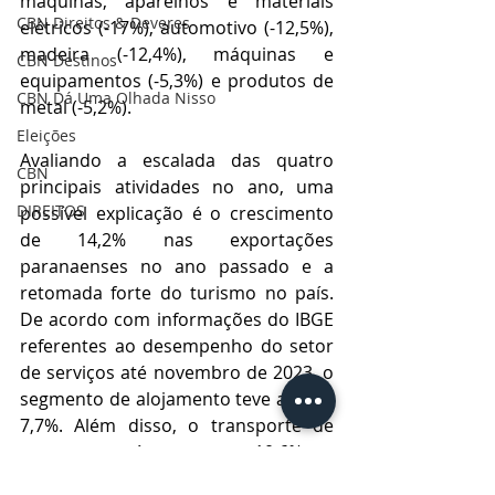
máquinas, aparelhos e materiais 
CBN Direitos & Deveres
elétricos (-17%), automotivo (-12,5%), 
madeira (-12,4%), máquinas e 
CBN Destinos
equipamentos (-5,3%) e produtos de 
CBN Dá Uma Olhada Nisso
metal (-5,2%).
Eleições
Avaliando a escalada das quatro 
CBN
principais atividades no ano, uma 
DIREITOS
possível explicação é o crescimento 
de 14,2% nas exportações 
paranaenses no ano passado e a 
retomada forte do turismo no país. 
De acordo com informações do IBGE 
referentes ao desempenho do setor 
de serviços até novembro de 2023, o 
segmento de alojamento teve alta de 
7,7%. Além disso, o transporte de 
cargas no país aumentou 10,6% no 
acumulado de janeiro a novembro 