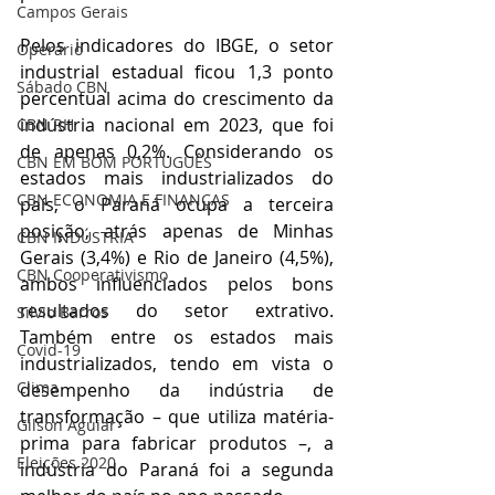
Campos Gerais
Pelos indicadores do IBGE, o setor 
Operário
industrial estadual ficou 1,3 ponto 
Sábado CBN
percentual acima do crescimento da 
indústria nacional em 2023, que foi 
CBN RH
de apenas 0,2%. Considerando os 
CBN EM BOM PORTUGUÊS
estados mais industrializados do 
CBN ECONOMIA E FINANÇAS
país, o Paraná ocupa a terceira 
posição, atrás apenas de Minhas 
CBN INDÚSTRIA
Gerais (3,4%) e Rio de Janeiro (4,5%), 
CBN Cooperativismo
ambos influenciados pelos bons 
resultados do setor extrativo. 
Silvio Barros
Também entre os estados mais 
Covid-19
industrializados, tendo em vista o 
Clima
desempenho da indústria de 
transformação – que utiliza matéria-
Gilson Aguiar
prima para fabricar produtos –, a 
Eleições 2020
indústria do Paraná foi a segunda 