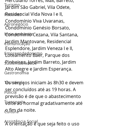
Herculano Torres, Max, Barreto, 
Turismo
Jardim São Gabriel, Vila Odete, 
Residencial Vida Nova I e II, 
Rodovias
Condomínio Viva Uvaranas, 
Agronegócio
Condomínio Genésio Borsato, 
Meio ambiente
Condomínio Cezana, Vila Santana, 
Jardim Mantovane, Residencial 
Comunicação
Esplendore, Jardim Veneza I e II, 
Empreendedorismo
Loteamento Baer, Parque dos 
Pinheiros, Jardim Barreto, Jardim 
Sustentabilidade
Alto Alegre e Jardim Esperança.
Gastronomia
Os serviços iniciam às 8h30 e devem 
Tecnologia
ser concluídos até as 19 horas. A 
Polícia
previsão é de que o abastecimento 
Transporte
volte ao normal gradativamente até 
o fim da noite.
Cultura
Assistência Social
A orientação é que seja feito o uso 