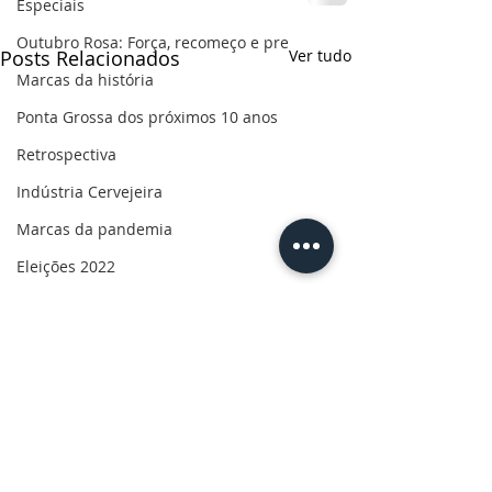
Especiais
Outubro Rosa: Força, recomeço e pre
Posts Relacionados
Ver tudo
Marcas da história
Ponta Grossa dos próximos 10 anos
Retrospectiva
Indústria Cervejeira
Marcas da pandemia
Eleições 2022
110 anos de uma paixão
Revolução do Agro
Sabores dos Campos Gerais
Salva, Salve Ponta Grossa
Sua saúde
PG200