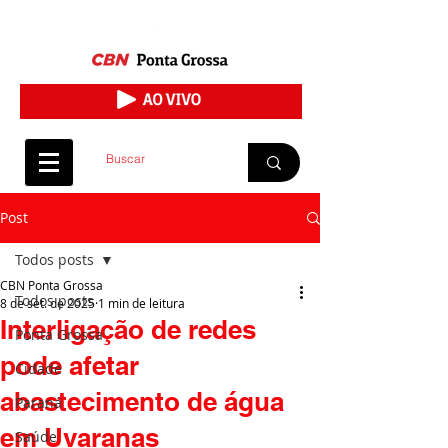
Post
Todos posts
CBN Ponta Grossa
Todos posts
8 de set. de 2025
1 min de leitura
Interligação de redes
Ponta Grossa
pode afetar
Cidade
abastecimento de água
Paraná
em Uvaranas
Saúde