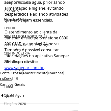
econômico da água, priorizando 
Campos Gerais
alimentação e higiene, evitando 
Operário
desperdícios e adiando atividades 
Sábado CBN
que não sejam essenciais.
CBN RH
O atendimento ao cliente da 
CBN EM BOM PORTUGUÊS
Sanepar é feito pelo telefone 0800 
200 0115, disponível 24 horas. 
CBN ECONOMIA E FINANÇAS
Também é possível consultar 
CBN INDÚSTRIA
informações no aplicativo Sanepar 
Mobile ou no site 
CBN Cooperativismo
www.sanepar.com.br
.
Silvio Barros
Ponta Grossa
Abastecimento
Uvaranas
Covid-19
Cidade
Campos Gerais
Clima
Gilson Aguiar
Eleições 2020