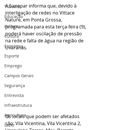
A Sanepar informa que, devido à 
Trânsito
interligação de redes no Vittace 
Educação
Nature, em Ponta Grossa, 
Política
programada para esta terça-feira (9), 
poderá haver oscilação de pressão 
Cultura
na rede e falta de água na região de 
Economia
Uvaranas.
Esporte
Emprego
Campos Gerais
Segurança
Entrevista
Infraestrutura
Agricultura
Os locais que podem ser afetados 
são: Vila Vicentina, Vila Vicentina 2, 
Lazer