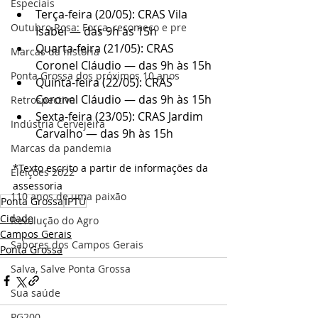
Especiais
Terça-feira (20/05): CRAS Vila 
Outubro Rosa: Força, recomeço e pre
Isabel — das 9h às 15h
Quarta-feira (21/05): CRAS 
Marcas da história
Coronel Cláudio — das 9h às 15h
Ponta Grossa dos próximos 10 anos
Quinta-feira (22/05): CRAS 
Coronel Cláudio — das 9h às 15h
Retrospectiva
Sexta-feira (23/05): CRAS Jardim 
Indústria Cervejeira
Carvalho — das 9h às 15h
Marcas da pandemia
*Texto escrito a partir de informações da 
Eleições 2022
assessoria
110 anos de uma paixão
Ponta Grossa
IPTU
Cidade
Revolução do Agro
Campos Gerais
Sabores dos Campos Gerais
Ponta Grossa
Salva, Salve Ponta Grossa
Sua saúde
PG200