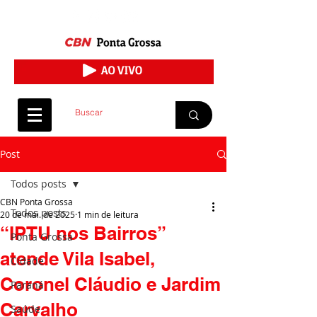
Post
Todos posts
CBN Ponta Grossa
Todos posts
20 de mai. de 2025
1 min de leitura
“IPTU nos Bairros”
Ponta Grossa
atende Vila Isabel,
Cidade
Coronel Cláudio e Jardim
Paraná
Carvalho
Saúde