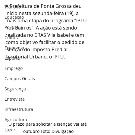
A Prefeitura de Ponta Grossa deu 
Trânsito
início nesta segunda-feira (19), a 
Educação
mais uma etapa do programa “IPTU 
Política
nos Bairros”. A ação está sendo 
realizada no CRAS Vila Isabel e tem 
Cultura
como objetivo facilitar o pedido de 
Economia
isenção do Imposto Predial 
Territorial Urbano, o IPTU.
Esporte
Emprego
Campos Gerais
Segurança
Entrevista
Infraestrutura
Agricultura
O prazo para solicitar a isenção vai até 
Lazer
outubro Foto: Divulgação