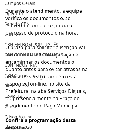
Campos Gerais
Durante o atendimento, a equipe 
Operário
verifica os documentos e, se 
Sábado CBN
estiverem completos, inicia o 
processo de protocolo na hora.
CBN RH
CBN EM BOM PORTUGUÊS
O prazo para solicitar a isenção vai 
até outubro. A recomendação é 
CBN ECONOMIA E FINANÇAS
encaminhar os documentos o 
CBN INDÚSTRIA
quanto antes para evitar atrasos na 
CBN Cooperativismo
análise. O serviço também está 
disponível on-line, no site da 
Silvio Barros
Prefeitura, na aba Serviços Digitais, 
Covid-19
ou presencialmente na Praça de 
Atendimento do Paço Municipal.
Clima
Gilson Aguiar
Confira a programação desta 
semana:
Eleições 2020