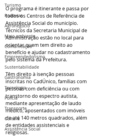
Turismo
O programa é itinerante e passa por 
todos os Centros de Referência de 
Rodovias
Assistência Social do município. 
Agronegócio
Técnicos da Secretaria Municipal de 
Meio ambiente
Administração estão no local para 
orientar quem tem direito ao 
Comunicação
benefício e ajudar no cadastramento 
Empreendedorismo
pelo sistema da Prefeitura.
Sustentabilidade
Têm direito à isenção pessoas 
Gastronomia
inscritas no CadÚnico, famílias com 
Tecnologia
pessoas com deficiência ou com 
transtorno do espectro autista, 
Polícia
mediante apresentação de laudo 
Transporte
médico, aposentados com imóveis 
de até 140 metros quadrados, além 
Cultura
de entidades assistenciais e 
Assistência Social
religiosas.