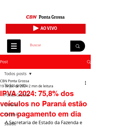
Post
Todos posts
CBN Ponta Grossa
Todos posts
19 de jul. de 2024
2 min de leitura
IPVA 2024: 75,8% dos
Ponta Grossa
veículos no Paraná estão
Cidade
com pagamento em dia
Paraná
A Secretaria de Estado da Fazenda e 
Saúde