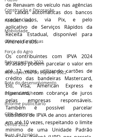
de Renavam do veículo nas agências 
Construção e Decoração
ou caixas automáticas dos bancos 
credenciados, via Pix, e pelo 
Podcast - Sesi
aplicativo de Serviços Rápidos da 
Mobilidade
Receita Estadual, disponível para 
Android e iOS.
CBN nas Empresas
Força do Agro
Os contribuintes com IPVA 2024 
Retrospectiva 2022
atrasado podem parcelar o valor em 
até 12 vezes utilizando cartões de 
Retrospectiva do Esporte 2022
crédito das bandeiras Mastercard, 
Rota do desenvolvimento
Elo, Visa, American Express e 
Hipercard, com cobrança de juros 
Especial Mulheres
pelas empresas responsáveis. 
Informe publicitário
Também é possível parcelar 
CBN Business
subsídios de IPVA de anos anteriores 
em até 10 vezes, respeitando o limite 
Censo 2022
mínimo de uma Unidade Padrão 
Ruas da história
Fiscal do Paraná (UPF) por parcela, 