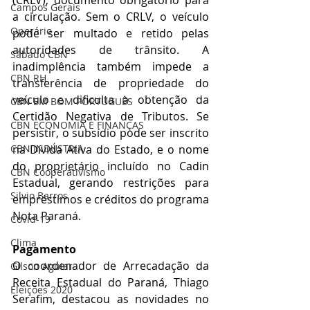
Campos Gerais
a circulação. Sem o CRLV, o veículo 
Operário
pode ser multado e retido pelas 
autoridades de trânsito. A 
Sábado CBN
inadimplência também impede a 
CBN RH
transferência de propriedade do 
veículo e dificulta a obtenção da 
CBN EM BOM PORTUGUÊS
Certidão Negativa de Tributos. Se 
CBN ECONOMIA E FINANÇAS
persistir, o subsídio pode ser inscrito 
na Dívida Ativa do Estado, e o nome 
CBN INDÚSTRIA
do proprietário incluído no Cadin 
CBN Cooperativismo
Estadual, gerando restrições para 
Silvio Barros
empréstimos e créditos do programa 
Nota Paraná.
Covid-19
Clima
Pagamento
O coordenador de Arrecadação da 
Gilson Aguiar
Receita Estadual do Paraná, Thiago 
Eleições 2020
Serafim, destacou as novidades no 