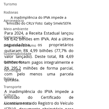
Turismo
Rodovias
A inadimplência do IPVA impede a 
Agronegócio
emissão do CRLV Foto: Gaby Smek/SEFA
Meio ambiente
Para 2024, a Receita Estadual lançou 
Comunicação
R$ 6,42 bilhões em IPVA. Até a última 
segunda-feira, os proprietários 
Empreendedorismo
quitaram R$ 4,99 bilhões (77,7% do 
Sustentabilidade
valor lançado). Deste total, R$ 4,69 
bilhões foram pagos integralmente e 
Gastronomia
R$ 295,2 milhões de forma parcial, 
Tecnologia
com pelo menos uma parcela 
Polícia
quitada.
Transporte
A inadimplência do IPVA impede a 
Cultura
emissão do Certificado de 
Licenciamento do Registro do Veículo 
Assistência Social
(CRLV), documento obrigatório para 