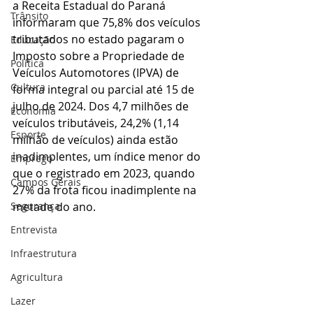
a Receita Estadual do Paraná 
Trânsito
informaram que 75,8% dos veículos 
tributados no estado pagaram o 
Educação
Imposto sobre a Propriedade de 
Política
Veículos Automotores (IPVA) de 
Cultura
forma integral ou parcial até 15 de 
julho de 2024. Dos 4,7 milhões de 
Economia
veículos tributáveis, 24,2% (1,14 
Esporte
milhão de veículos) ainda estão 
inadimplentes, um índice menor do 
Emprego
que o registrado em 2023, quando 
Campos Gerais
27% da frota ficou inadimplente na 
Segurança
metade do ano.
Entrevista
Infraestrutura
Agricultura
Lazer