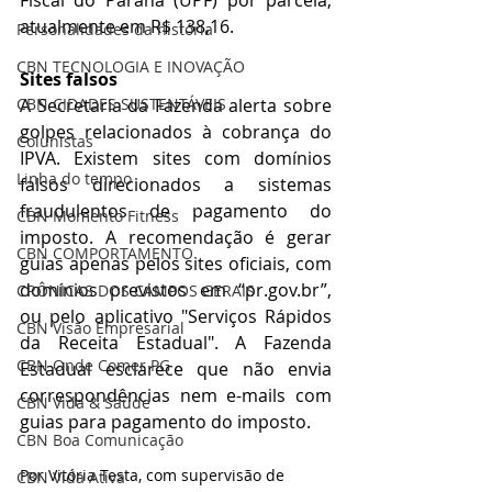
atualmente em R$ 138,16.
Personalidades da história
CBN TECNOLOGIA E INOVAÇÃO
Sites falsos
A Secretaria da Fazenda alerta sobre 
CBN CIDADES SUSTENTÁVEIS
golpes relacionados à cobrança do 
Colunistas
IPVA. Existem sites com domínios 
Linha do tempo
falsos direcionados a sistemas 
fraudulentos de pagamento do 
CBN Momento Fitness
imposto. A recomendação é gerar 
CBN COMPORTAMENTO
guias apenas pelos sites oficiais, com 
domínios previstos em “
pr.gov.br
”, 
CRÔNICAS DOS CAMPOS GERAIS
ou pelo aplicativo "Serviços Rápidos 
CBN Visão Empresarial
da Receita Estadual". A Fazenda 
CBN Onde Comer PG
Estadual esclarece que não envia 
correspondências nem e-mails com 
CBN Vida & Saúde
guias para pagamento do imposto.
CBN Boa Comunicação
Por Vitória Testa, com supervisão de 
CBN Vida Ativa