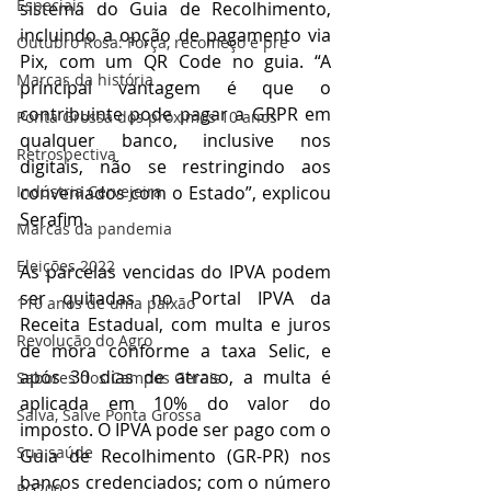
Especiais
sistema do Guia de Recolhimento, 
incluindo a opção de pagamento via 
Outubro Rosa: Força, recomeço e pre
Pix, com um QR Code no guia. “A 
Marcas da história
principal vantagem é que o 
contribuinte pode pagar a GRPR em 
Ponta Grossa dos próximos 10 anos
qualquer banco, inclusive nos 
Retrospectiva
digitais, não se restringindo aos 
conveniados com o Estado”, explicou 
Indústria Cervejeira
Serafim.
Marcas da pandemia
Eleições 2022
As parcelas vencidas do IPVA podem 
ser quitadas no Portal IPVA da 
110 anos de uma paixão
Receita Estadual, com multa e juros 
Revolução do Agro
de mora conforme a taxa Selic, e 
após 30 dias de atraso, a multa é 
Sabores dos Campos Gerais
aplicada em 10% do valor do 
Salva, Salve Ponta Grossa
imposto. O IPVA pode ser pago com o 
Sua saúde
Guia de Recolhimento (GR-PR) nos 
bancos credenciados; com o número 
PG200