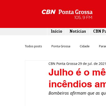
Início
Notícias
CBN P
Todos posts
Ponta Grossa
Cidade
Para
CBN Ponta Grossa
29 de jul. de 202
Esporte
Emprego
Campos Gerais
Julho é o m
incêndios a
Turismo
Rodovias
Agronegócio
Bombeiros afirmam que as qu
Gastronomia
Tecnologia
Polícia