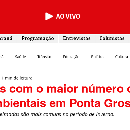
araná
Programação
Entrevistas
Colunistas
ná
Saúde
Trânsito
Educação
Política
Cultura
1
1 min de leitura
Segurança
Entrevista
Infraestrutura
Agricultura
L
ês com o maior número 
mbientais em Ponta Gro
Meio ambiente
Comunicação
Empreendedorismo
Susten
eimadas são mais comuns no período de inverno.
Transporte
Cultura
Assistência Social