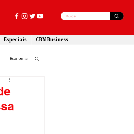
Especiais
CBN Business
Economia
azer
de
ssa
tabilidade