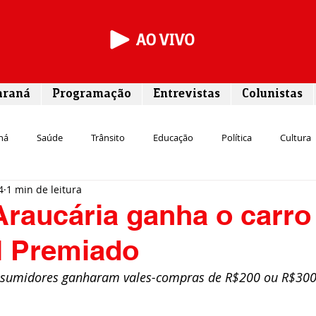
araná
Programação
Entrevistas
Colunistas
ná
Saúde
Trânsito
Educação
Política
Cultura
4
1 min de leitura
Segurança
Entrevista
Infraestrutura
Agricultura
L
raucária ganha o carro
l Premiado
Meio ambiente
Comunicação
Empreendedorismo
Susten
onsumidores ganharam vales-compras de R$200 ou R$30
Transporte
Cultura
Assistência Social