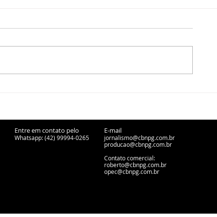
Autor de homicídio
Castro receb
qualificado é preso em
educativa do
flagrante horas após o
durante Sema
crime em Palmeira
do Voto Eletr
Entre em contato pelo
E-mail
Whatsapp: (42) 99994-0265
jornalismo@cbnpg.com.br
producao@cbnpg.
com.br
Contato comercial:
roberto@cbnpg.com.br
opec@cbnpg.com.br