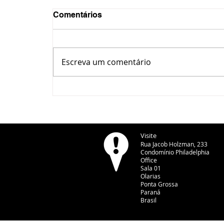
Comentários
Escreva um comentário
Motorista é investigada por
tentativa de homicídio após
atropelar adolescentes em
Castro
Visite
Rua Jacob Holzman, 233
Condomínio Philadelphia
Office
Sala 01
Olarias
Ponta Grossa
Paraná
Brasil