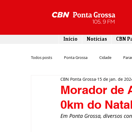
Início
Notícias
CBN P
Todos posts
Ponta Grossa
Cidade
Para
CBN Ponta Grossa
15 de jan. de 202
Esporte
Emprego
Campos Gerais
Morador de A
0km do Nata
Turismo
Rodovias
Agronegócio
Em Ponta Grossa, diversos c
Gastronomia
Tecnologia
Polícia