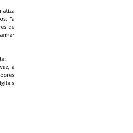
atiza 
s: “a 
es de 
anhar 
ta:
ez, a 
dores 
itais 