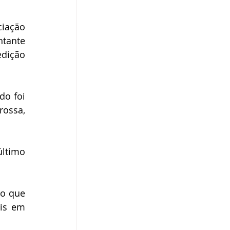
ação 
tante 
dição 
o foi 
ossa, 
ltimo 
o que 
is em 