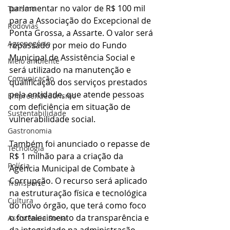
parlamentar no valor de R$ 100 mil 
Turismo
para a Associação do Excepcional de 
Rodovias
Ponta Grossa, a Assarte. O valor será 
Agronegócio
repassado por meio do Fundo 
Municipal de Assistência Social e 
Meio ambiente
será utilizado na manutenção e 
Comunicação
qualificação dos serviços prestados 
pela entidade, que atende pessoas 
Empreendedorismo
com deficiência em situação de 
Sustentabilidade
vulnerabilidade social.
Gastronomia
Também foi anunciado o repasse de 
Tecnologia
R$ 1 milhão para a criação da 
Polícia
Agência Municipal de Combate à 
Corrupção. O recurso será aplicado 
Transporte
na estruturação física e tecnológica 
Cultura
do novo órgão, que terá como foco 
o fortalecimento da transparência e 
Assistência Social
da integridade na administração 