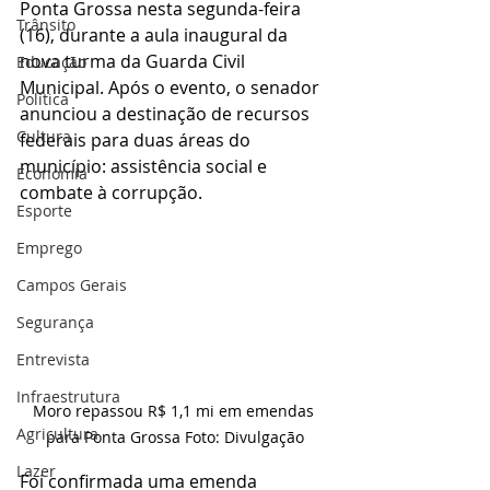
Ponta Grossa nesta segunda-feira 
Trânsito
(16), durante a aula inaugural da 
nova turma da Guarda Civil 
Educação
Municipal. Após o evento, o senador 
Política
anunciou a destinação de recursos 
Cultura
federais para duas áreas do 
município: assistência social e 
Economia
combate à corrupção.
Esporte
Emprego
Campos Gerais
Segurança
Entrevista
Infraestrutura
Moro repassou R$ 1,1 mi em emendas 
Agricultura
para Ponta Grossa 
Fot
o: Divulgação
Lazer
Foi confirmada uma emenda 