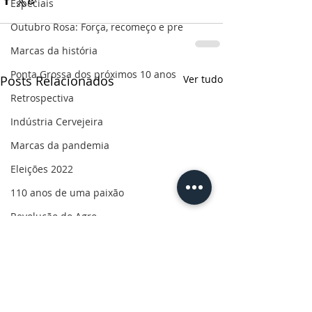
Especiais
Outubro Rosa: Força, recomeço e pre
Marcas da história
Ponta Grossa dos próximos 10 anos
Posts Relacionados
Ver tudo
Retrospectiva
Indústria Cervejeira
Marcas da pandemia
Eleições 2022
110 anos de uma paixão
Revolução do Agro
Sabores dos Campos Gerais
Salva, Salve Ponta Grossa
Sua saúde
PG200