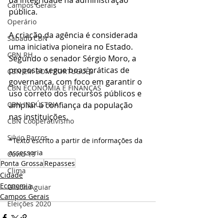
Campos Gerais
pública.
Operário
A criação da agência é considerada 
Sábado CBN
uma iniciativa pioneira no Estado. 
CBN RH
Segundo o senador Sérgio Moro, a 
proposta segue boas práticas de 
CBN EM BOM PORTUGUÊS
governança, com foco em garantir o 
CBN ECONOMIA E FINANÇAS
uso correto dos recursos públicos e 
ampliar a confiança da população 
CBN INDÚSTRIA
nas instituições.
CBN Cooperativismo
Silvio Barros
*Texto escrito a partir de informações da 
assessoria
Covid-19
Ponta Grossa
Repasses
Clima
Cidade
Economia
Gilson Aguiar
Campos Gerais
Eleições 2020