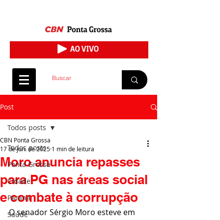
Post
Todos posts
CBN Ponta Grossa
Todos posts
17 de jun. de 2025
1 min de leitura
Moro anuncia repasses
Ponta Grossa
para PG nas áreas social
Cidade
e combate à corrupção
Paraná
O senador Sérgio Moro esteve em 
Saúde