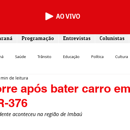
araná
Programação
Entrevistas
Colunistas
ná
Saúde
Trânsito
Educação
Política
Cultura
 min de leitura
Segurança
Entrevista
Infraestrutura
Agricultura
L
rre após bater carro e
R-376
Meio ambiente
Comunicação
Empreendedorismo
Susten
dente aconteceu na região de Imbaú
Transporte
Cultura
Assistência Social