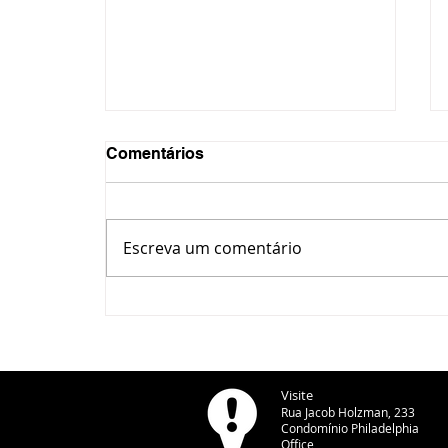
Comentários
Escreva um comentário
Justiça Federal realiza
audiência sobre traçado do
Contorno Leste/Norte de
Ponta Grossa
Visite
Rua Jacob Holzman, 233
Condomínio Philadelphia
Office