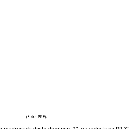
(Foto: PRF).
na madrugada deste domingo, 20, na rodovia na BR-37