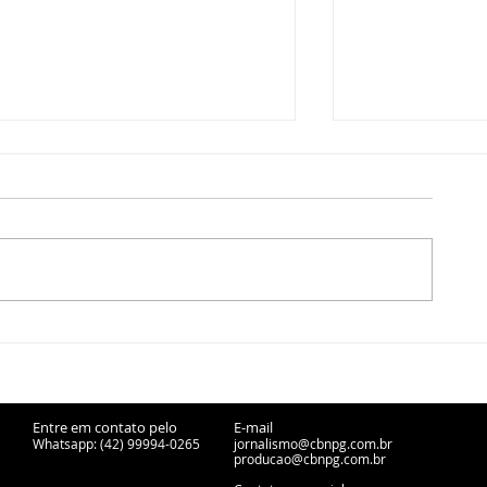
CBN Entrevista - Arrison
Veículos pes
Szez - 27/07/2026
representam
acidentes em
376 em Ponta
Entre em contato pelo
E-mail
Whatsapp: (42) 99994-0265
jornalismo@cbnpg.com.br
producao@cbnpg.
com.br