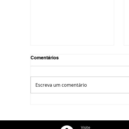
Comentários
Escreva um comentário
Justiça Federal realiza
audiência sobre traçado do
Contorno Leste/Norte de
Ponta Grossa
Visite