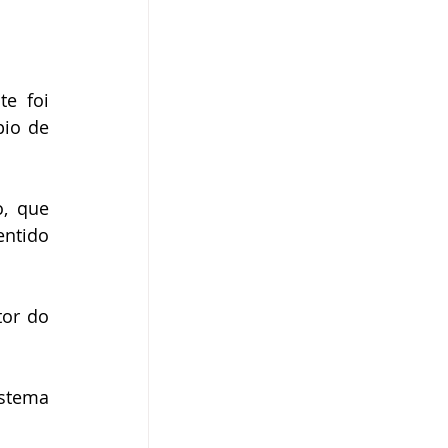
e foi 
io de 
, que 
ntido 
or do 
stema 