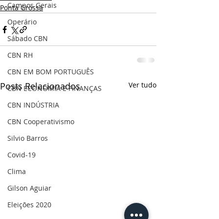
Campos Gerais
Ponta Grossa
Operário
Sábado CBN
CBN RH
CBN EM BOM PORTUGUÊS
Posts Relacionados
Ver tudo
CBN ECONOMIA E FINANÇAS
CBN INDÚSTRIA
CBN Cooperativismo
Silvio Barros
Covid-19
Clima
Gilson Aguiar
Eleições 2020