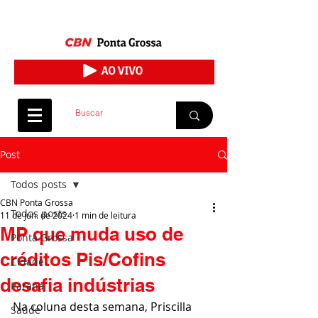
Post
Todos posts
CBN Ponta Grossa
Todos posts
11 de jun. de 2024
1 min de leitura
MP que muda uso de
Ponta Grossa
créditos Pis/Cofins
Cidade
desafia indústrias
Paraná
Na coluna desta semana, Priscilla 
Saúde