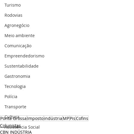
Turismo
Rodovias
Agronegócio
Meio ambiente
Comunicação
Empreendedorismo
Sustentabilidade
Gastronomia
Tecnologia
Polícia
Transporte
Cultura
Ponta Grossa
Imposto
indústria
MP
Pis
Cofins
Colunistas
Assistência Social
CBN INDÚSTRIA