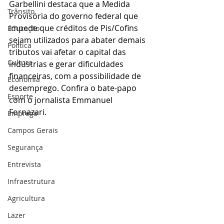
Garbellini destaca que a Medida 
Trânsito
Provisória do governo federal que 
impede que créditos de Pis/Cofins 
Educação
sejam utilizados para abater demais 
Política
tributos vai afetar o capital das 
Cultura
indústrias e gerar dificuldades 
financeiras, com a possibilidade de 
Economia
desemprego. Confira o bate-papo 
Esporte
com o jornalista Emmanuel 
Fornazari.
Emprego
Campos Gerais
Segurança
Entrevista
Infraestrutura
Agricultura
Lazer