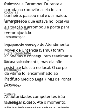
Palmeira e Carambeí. Durante a 
Turismo
parada na rodoviária, ela foi ao 
Rodovias
banheiro, passou mal e desmaiou. 
Agronegócio
Uma pessoa que estava no local viu 
a situação e arrombou a porta para 
Meio ambiente
tentar ajudá-la.
Comunicação
Equipes do Serviço de Atendimento 
Empreendedorismo
Móvel de Urgência (Samu) foram 
Sustentabilidade
acionadas e conseguiram reanimar a 
vítima inicialmente, mas ela não 
Gastronomia
resistiu e faleceu no local. O corpo 
Tecnologia
da vítima foi encaminhado ao 
Polícia
Instituto Médico Legal (IML) de Ponta 
Grossa.
Transporte
Cultura
As autoridades competentes irão 
investigar o caso. Até o momento, 
Assistência Social
não há informações sobre o velório 