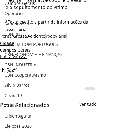
Campos Gerais
e o sepultamento da vítima.
Operário
*Texto escrito a partir de informações da 
Sábado CBN
assessoria
CBN RH
Ponta Grossa
Acidente
rodoviária
Cidade
CBN EM BOM PORTUGUÊS
Campos Gerais
CBN ECONOMIA E FINANÇAS
Ponta Grossa
CBN INDÚSTRIA
CBN Cooperativismo
Silvio Barros
Covid-19
Posts Relacionados
Ver tudo
Clima
Gilson Aguiar
Eleições 2020