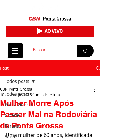
Post
Todos posts
CBN Ponta Grossa
Todos posts
10 de fev. de 2025
1 min de leitura
Mulher Morre Após
Ponta Grossa
Passar Mal na Rodoviária
Cidade
de Ponta Grossa
Paraná
Uma mulher de 60 anos, identificada 
Saúde