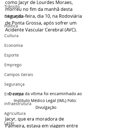
como Jacyr de Lourdes Moraes, 
Trânsito
morreu no fim da manhã desta 
segunda-feira, dia 10, na Rodoviária 
Educação
de Ponta Grossa, após sofrer um 
Política
Acidente Vascular Cerebral (AVC).
Cultura
Economia
Esporte
Emprego
Campos Gerais
Segurança
O corpo da vítima foi encaminhado ao 
Entrevista
Instituto Médico Legal (IML) Foto: 
Infraestrutura
Divulgação
Agricultura
Jacyr, que era moradora de 
Lazer
Palmeira, estava em viagem entre 