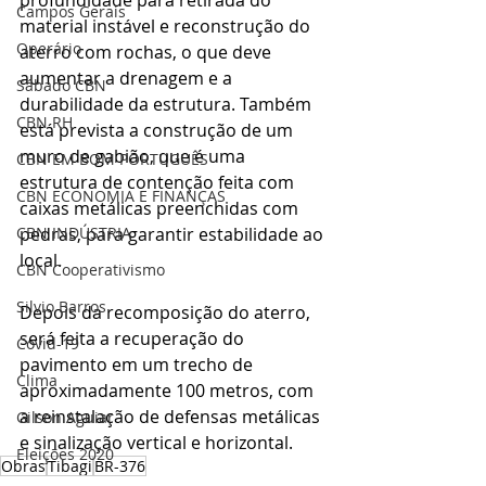
Campos Gerais
material instável e reconstrução do 
Operário
aterro com rochas, o que deve 
aumentar a drenagem e a 
Sábado CBN
durabilidade da estrutura. Também 
CBN RH
está prevista a construção de um 
muro de gabião, que é uma 
CBN EM BOM PORTUGUÊS
estrutura de contenção feita com 
CBN ECONOMIA E FINANÇAS
caixas metálicas preenchidas com 
pedras, para garantir estabilidade ao 
CBN INDÚSTRIA
local.
CBN Cooperativismo
Silvio Barros
Depois da recomposição do aterro, 
será feita a recuperação do 
Covid-19
pavimento em um trecho de 
Clima
aproximadamente 100 metros, com 
a reinstalação de defensas metálicas 
Gilson Aguiar
e sinalização vertical e horizontal.
Eleições 2020
Obras
Tibagi
BR-376