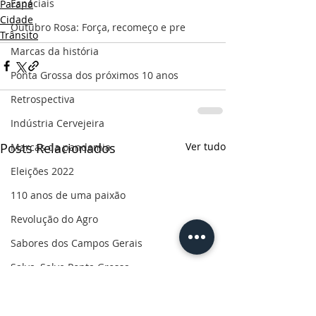
Especiais
Paraná
Cidade
Outubro Rosa: Força, recomeço e pre
Trânsito
Marcas da história
Ponta Grossa dos próximos 10 anos
Retrospectiva
Indústria Cervejeira
Posts Relacionados
Ver tudo
Marcas da pandemia
Eleições 2022
110 anos de uma paixão
Revolução do Agro
Sabores dos Campos Gerais
Salva, Salve Ponta Grossa
Sua saúde
PG200