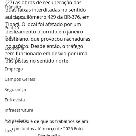
(27) as obras de recuperação das 
Trânsito
duas faixas interditadas no sentido 
sul do quilômetro 429 da BR-376, em 
Educação
Tibagi. O local foi afetado por um 
Política
deslizamento ocorrido em janeiro 
Cultura
deste ano, que provocou rachaduras 
no asfalto. Desde então, o tráfego 
Economia
tem funcionado em desvio por uma 
Esporte
das pistas no sentido norte.
Emprego
Campos Gerais
Segurança
Entrevista
Infraestrutura
Agricultura
A previsão é de que os trabalhos sejam 
concluídos até março de 2026 Foto: 
Lazer
Divulgação