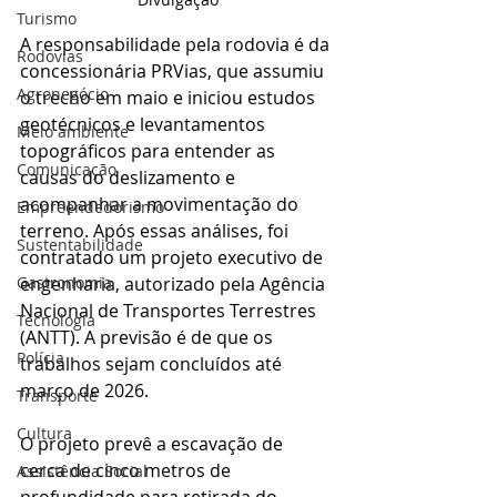
Turismo
A responsabilidade pela rodovia é da 
Rodovias
concessionária PRVias, que assumiu 
Agronegócio
o trecho em maio e iniciou estudos 
geotécnicos e levantamentos 
Meio ambiente
topográficos para entender as 
Comunicação
causas do deslizamento e 
acompanhar a movimentação do 
Empreendedorismo
terreno. Após essas análises, foi 
Sustentabilidade
contratado um projeto executivo de 
engenharia, autorizado pela Agência 
Gastronomia
Nacional de Transportes Terrestres 
Tecnologia
(ANTT). A previsão é de que os 
Polícia
trabalhos sejam concluídos até 
março de 2026.
Transporte
Cultura
O projeto prevê a escavação de 
cerca de cinco metros de 
Assistência Social
profundidade para retirada do 