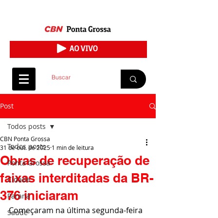
Post
Todos posts
CBN Ponta Grossa
Todos posts
31 de out. de 2025
1 min de leitura
Obras de recuperação de
Ponta Grossa
faixas interditadas da BR-
Cidade
376 iniciaram
Paraná
Começaram na última segunda-feira 
Saúde