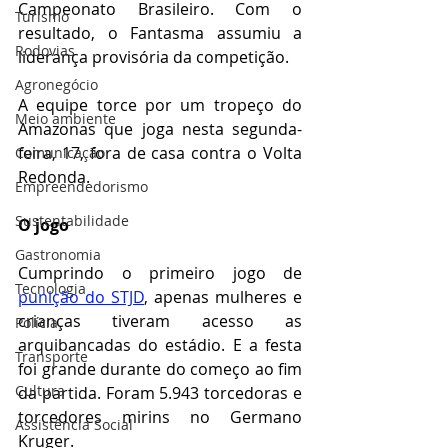
Campeonato Brasileiro. Com o 
Turismo
resultado, o Fantasma assumiu a 
Rodovias
liderança provisória da competição. 
Agronegócio
A equipe torce por um tropeço do 
Meio ambiente
Amazonas que joga nesta segunda-
feira, 17, fora de casa contra o Volta 
Comunicação
Redonda.
Empreendedorismo
Sustentabilidade
O jogo
Gastronomia
Cumprindo o primeiro jogo de 
Tecnologia
punição do STJD
, apenas mulheres e 
crianças tiveram acesso as 
Polícia
arquibancadas do estádio. E a festa 
Transporte
foi grande durante do começo ao fim 
Cultura
da partida. Foram 5.943 torcedoras e 
torcedores mirins no Germano 
Assistência Social
Kruger.