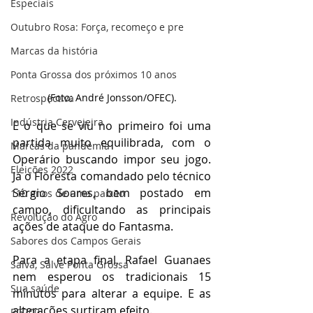
Especiais
Outubro Rosa: Força, recomeço e pre
Marcas da história
Ponta Grossa dos próximos 10 anos
(Foto: André Jonsson/OFEC).
Retrospectiva
Indústria Cervejeira
E o que se viu no primeiro foi uma 
partida muito equilibrada, com o 
Marcas da pandemia
Operário buscando impor seu jogo. 
Eleições 2022
Já o Floresta comandado pelo técnico 
Sérgio Soares, bem postado em 
110 anos de uma paixão
campo, dificultando as principais 
Revolução do Agro
ações de ataque do Fantasma.
Sabores dos Campos Gerais
Para a etapa final, Rafael Guanaes 
Salva, Salve Ponta Grossa
nem esperou os tradicionais 15 
Sua saúde
minutos para alterar a equipe. E as 
alterações surtiram efeito.
PG200