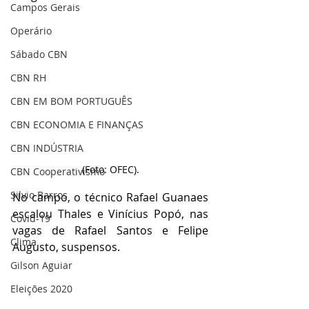
Campos Gerais
Operário
Sábado CBN
CBN RH
CBN EM BOM PORTUGUÊS
CBN ECONOMIA E FINANÇAS
CBN INDÚSTRIA
(Foto: OFEC).
CBN Cooperativismo
Silvio Barros
No campo, o técnico Rafael Guanaes 
escalou Thales e Vinícius Popó, nas 
Covid-19
vagas de Rafael Santos e Felipe 
Clima
Augusto, suspensos.
Gilson Aguiar
Eleições 2020