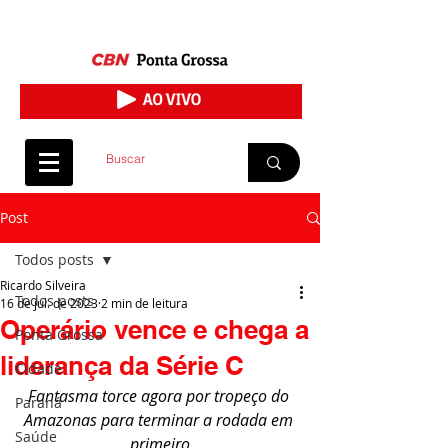
Post
Todos posts
Ricardo Silveira
Todos posts
16 de jul. de 2023
2 min de leitura
Operário vence e chega a
Ponta Grossa
liderança da Série C
Cidade
Fantasma torce agora por tropeço do 
Paraná
Amazonas para terminar a rodada em 
Saúde
primeiro