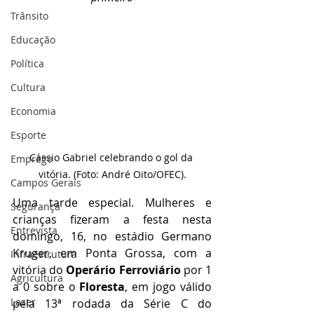
Trânsito
Educação
Política
Cultura
Economia
Esporte
Cássio Gabriel celebrando o gol da 
Emprego
vitória. (Foto: André Oito/OFEC).
Campos Gerais
Uma tarde especial. Mulheres e 
Segurança
crianças fizeram a festa nesta 
Entrevista
domingo, 16, no estádio Germano 
Kruger, em Ponta Grossa, com a 
Infraestrutura
vitória do 
Operário Ferroviário 
por 1 
Agricultura
a 0 sobre o 
Floresta
, em jogo válido 
Lazer
pela 13ª rodada da Série C do 