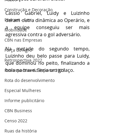
Construção e Decoração
Cássio Gabriel, Luidy e Luizinho 
deram outra dinâmica ao Operário, e 
Podcast - Sesi
a equipe conseguiu ser mais 
Mobilidade
agressiva contra o gol adversário.
CBN nas Empresas
Na metade do segundo tempo, 
Força do Agro
Luizinho deu belo passe para Luidy, 
Retrospectiva 2022
que dominou no peito, finalizando a 
bola na trave. Seria um golaço. 
Retrospectiva do Esporte 2022
Rota do desenvolvimento
Especial Mulheres
Informe publicitário
CBN Business
Censo 2022
Ruas da história