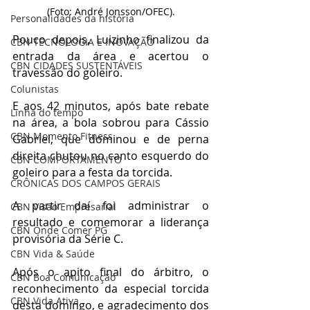
(Foto: André Jonsson/OFEC).
Personalidades da história
Pouco depois, Luizinho finalizou da 
CBN TECNOLOGIA E INOVAÇÃO
entrada da área e acertou o 
CBN CIDADES SUSTENTÁVEIS
travessão do goleiro.
Colunistas
E aos 42 minutos, após bate rebate 
Linha do tempo
na área, a bola sobrou para Cássio 
CBN Momento Fitness
Gabriel, que dominou e de perna 
direita chutou no canto esquerdo do 
CBN COMPORTAMENTO
goleiro para a festa da torcida.
CRÔNICAS DOS CAMPOS GERAIS
A partir daí foi administrar o 
CBN Visão Empresarial
resultado e comemorar a liderança 
CBN Onde Comer PG
provisória da Série C.
CBN Vida & Saúde
Após o apito final do árbitro, o 
CBN Boa Comunicação
reconhecimento da especial torcida 
CBN Vida Ativa
desta domingo, e agradecimento dos 