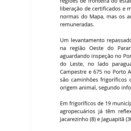
regiões de fronteira do est
liberação de certificados e 
normas do Mapa, mas os aud
remuneradas.
Um levantamento repassado 
na região Oeste do Para
aguardando inspeção no Port
do Leste, no lado paragua
Campestre e 675 no Porto Al
são caminhões frigoríficos 
origem animal, segundo info
Em frigoríficos de 19 municíp
agropecuários já têm reflex