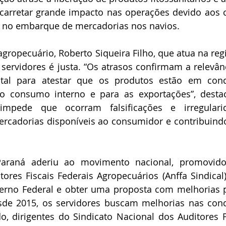
acarretar grande impacto nas operações devido aos c
o no embarque de mercadorias nos navios.
 agropecuário, Roberto Siqueira Filho, que atua na regi
servidores é justa. “Os atrasos confirmam a relevânc
tal para atestar que os produtos estão em cond
o consumo interno e para as exportações”, destac
pede que ocorram falsificações e irregularida
ercadorias disponíveis ao consumidor e contribuind
Paraná aderiu ao movimento nacional, promovido
ores Fiscais Federais Agropecuários (Anffa Sindical)
overno Federal e obter uma proposta com melhorias p
esde 2015, os servidores buscam melhorias nas cond
, dirigentes do Sindicato Nacional dos Auditores Fi