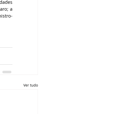
dades 
ro; a 
istro-
Ver tudo