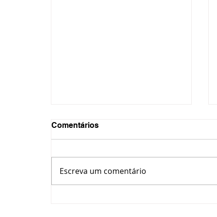
Comentários
Escreva um comentário
Motorista é investigada por
tentativa de homicídio após