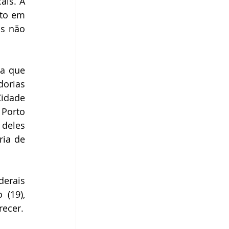
is. A 
to em 
s não 
a que 
rias 
idade 
Porto 
deles 
ia de 
erais 
(19), 
Jacarezinho (8) e Jaguapitã (30) somam 57 cargas de carne de aves aguardando parecer. 