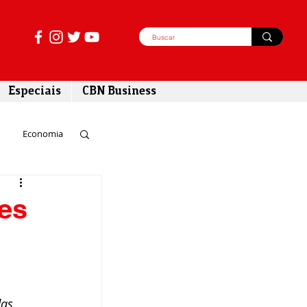
Especiais
CBN Business
Economia
azer
es
tabilidade
as 