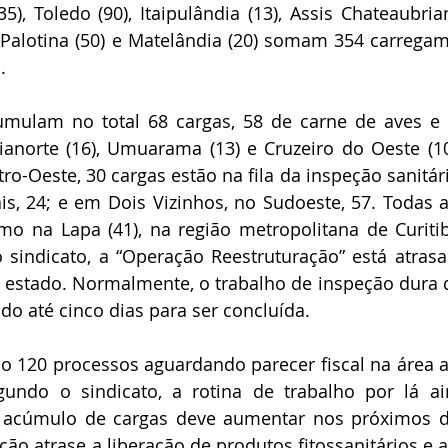
), Toledo (90), Itaipulândia (13), Assis Chateaubriand
), Palotina (50) e Matelândia (20) somam 354 carregam
.
mulam no total 68 cargas, 58 de carne de aves e 
ianorte (16), Umuarama (13) e Cruzeiro do Oeste (10
-Oeste, 30 cargas estão na fila da inspeção sanitári
, 24; e em Dois Vizinhos, no Sudoeste, 57. Todas as
o na Lapa (41), na região metropolitana de Curitib
sindicato, a “Operação Reestruturação” está atrasa
 estado. Normalmente, o trabalho de inspeção dura 
ndo até cinco dias para ser concluída.
ão 120 processos aguardando parecer fiscal na área a
gundo o sindicato, a rotina de trabalho por lá ai
 acúmulo de cargas deve aumentar nos próximos di
ão atrase a liberação de produtos fitossanitários e a 