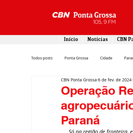
Início
Notícias
CBN P
Todos posts
Ponta Grossa
Cidade
Para
CBN Ponta Grossa
6 de fev. de 2024
Esporte
Emprego
Campos Gerais
Operação Re
agropecuário
Turismo
Rodovias
Agronegócio
Paraná
Gastronomia
Tecnologia
Polícia
Só na região de fronteira,