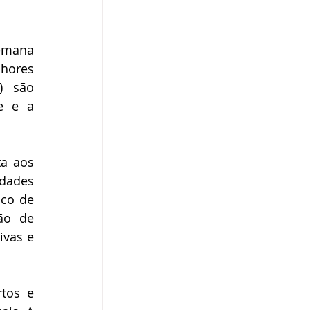
emana 
hores 
) são 
e e a 
a aos 
ades 
co de 
o de 
vas e 
tos e 