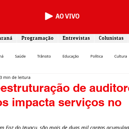
araná
Programação
Entrevistas
Colunistas
ná
Saúde
Trânsito
Educação
Política
Cultura
3 min de leitura
Segurança
Entrevista
Infraestrutura
Agricultura
L
estruturação de auditor
s impacta serviços no
Meio ambiente
Comunicação
Empreendedorismo
Susten
Transporte
Cultura
Assistência Social
 em Foz do Iguaçu, são mais de duas mil cargas acumulad