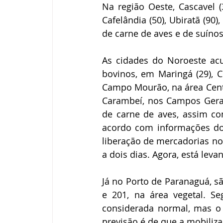
Na região Oeste, Cascavel (35
Cafelândia (50), Ubiratã (90
de carne de aves e de suínos
As cidades do Noroeste acu
bovinos, em Maringá (29), C
Campo Mourão, na área Centro
Carambeí, nos Campos Gerais
de carne de aves, assim com
acordo com informações do 
liberação de mercadorias no
a dois dias. Agora, está leva
Já no Porto de Paranaguá, s
e 201, na área vegetal. Se
considerada normal, mas o
previsão é de que a mobilizaç