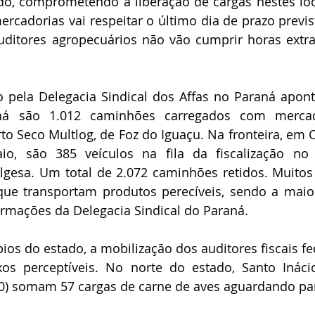
ado, comprometendo a liberação de cargas nestes loca
mercadorias vai respeitar o último dia de prazo previs
itores agropecuários não vão cumprir horas extra
pela Delegacia Sindical dos Affas no Paraná apont
ná são 1.012 caminhões carregados com mercado
o Seco Multlog, de Foz do Iguaçu. Na fronteira, em C
io, são 385 veículos na fila da fiscalização no 
gesa. Um total de 2.072 caminhões retidos. Muitos 
que transportam produtos perecíveis, sendo a maior
rmações da Delegacia Sindical do Paraná.
ios do estado, a mobilização dos auditores fiscais fed
os perceptíveis. No norte do estado, Santo Inácio 