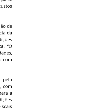
ustos 
ão de 
ia da 
ições 
a. “O 
des, 
o com 
 pelo 
, com 
ara a 
ições 
scais 