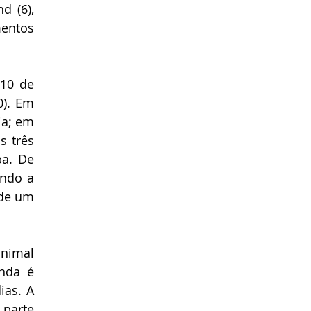
 (6), 
entos 
10 de 
). Em 
a; em 
 três 
a. De 
ndo a 
de um 
nimal 
nda é 
as. A 
parte 