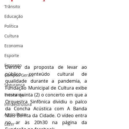
Trânsito
Educação
Política
Cultura
Economia
Esporte
Emprego
Dentro da proposta de levar ao 
público conteúdo cultural de 
Campos Gerais
qualidade durante a pandemia, a 
Segurança
Fundação Municipal de Cultura exibe 
nesta quinta (2) o concerto em que a 
Entrevista
Orquestra Sinfônica dividiu o palco 
Infraestrutura
da Concha Acústica com A Banda 
Agricultura
Mais Bonita da Cidade. O vídeo entra 
no ar às 20h30 na página da 
Lazer