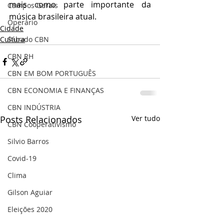
mais como parte importante da 
Campos Gerais
música brasileira atual.
Operário
Cidade
Sábado CBN
Cultura
CBN RH
CBN EM BOM PORTUGUÊS
CBN ECONOMIA E FINANÇAS
CBN INDÚSTRIA
Posts Relacionados
Ver tudo
CBN Cooperativismo
Silvio Barros
Covid-19
Clima
Gilson Aguiar
Eleições 2020