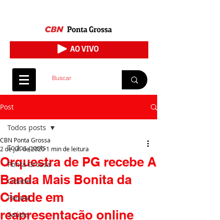
Post
Todos posts
CBN Ponta Grossa
Todos posts
2 de jul. de 2020
1 min de leitura
Orquestra de PG recebe A
Ponta Grossa
Banda Mais Bonita da
Cidade
Cidade em
Paraná
reapresentação online
Saúde