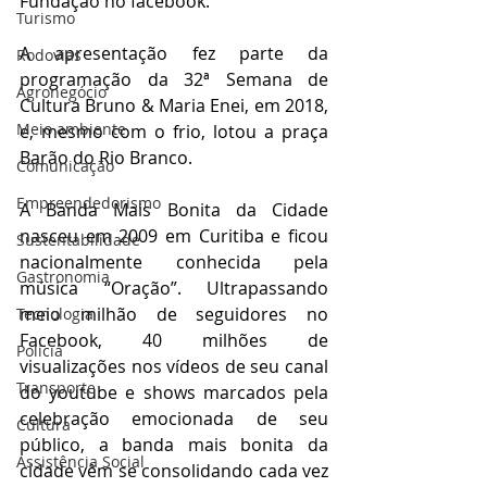
Fundação no facebook.
Turismo
A apresentação fez parte da 
Rodovias
programação da 32ª Semana de 
Agronegócio
Cultura Bruno & Maria Enei, em 2018, 
Meio ambiente
e, mesmo com o frio, lotou a praça 
Barão do Rio Branco.
Comunicação
Empreendedorismo
A Banda Mais Bonita da Cidade  
nasceu em 2009 em Curitiba e ficou 
Sustentabilidade
nacionalmente conhecida pela 
Gastronomia
música “Oração”. Ultrapassando 
meio milhão de seguidores no 
Tecnologia
Facebook, 40 milhões de 
Polícia
visualizações nos vídeos de seu canal 
Transporte
do youtube e shows marcados pela 
celebração emocionada de seu 
Cultura
público, a banda mais bonita da 
Assistência Social
cidade vêm se consolidando cada vez 