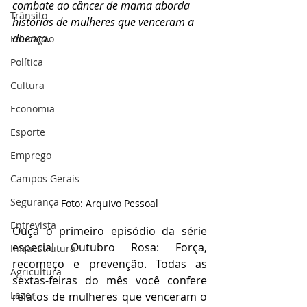
combate ao câncer de mama aborda 
Trânsito
histórias de mulheres que venceram a 
doença. 
Educação
Política
Cultura
Economia
Esporte
Emprego
Campos Gerais
Segurança
Foto: Arquivo Pessoal
Entrevista
Ouça o primeiro episódio da série 
especial Outubro Rosa: Força, 
Infraestrutura
recomeço e prevenção. Todas as 
Agricultura
sextas-feiras do mês você confere 
Lazer
relatos de mulheres que venceram o 