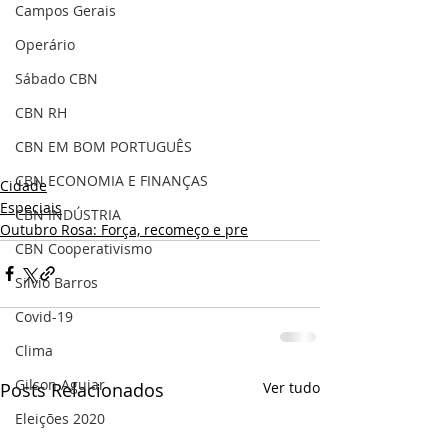
Campos Gerais
Operário
Sábado CBN
CBN RH
CBN EM BOM PORTUGUÊS
CBN ECONOMIA E FINANÇAS
Cidade
Especiais
CBN INDÚSTRIA
Outubro Rosa: Força, recomeço e pre
CBN Cooperativismo
Silvio Barros
Covid-19
Clima
Gilson Aguiar
Posts Relacionados
Ver tudo
Eleições 2020