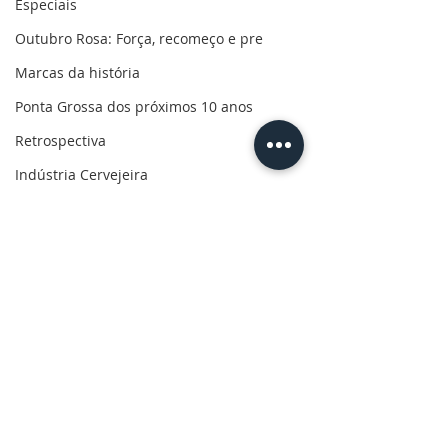
Especiais
Outubro Rosa: Força, recomeço e pre
Marcas da história
Ponta Grossa dos próximos 10 anos
Retrospectiva
Indústria Cervejeira
Marcas da pandemia
Eleições 2022
110 anos de uma paixão
Revolução do Agro
Sabores dos Campos Gerais
Comentários
Salva, Salve Ponta Grossa
Sua saúde
Escreva um comentário
Justiça Federal convoca
CBN Entrevista
PG200