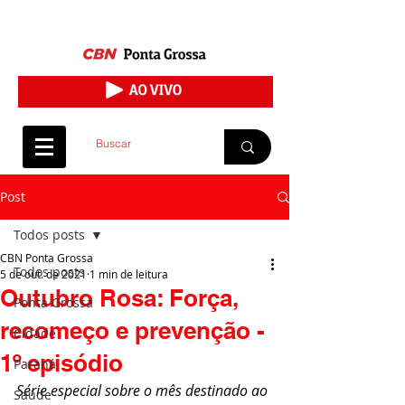
Post
Todos posts
CBN Ponta Grossa
Todos posts
5 de out. de 2021
1 min de leitura
Outubro Rosa: Força,
Ponta Grossa
recomeço e prevenção -
Cidade
1º episódio
Paraná
Série especial sobre o mês destinado ao 
Saúde