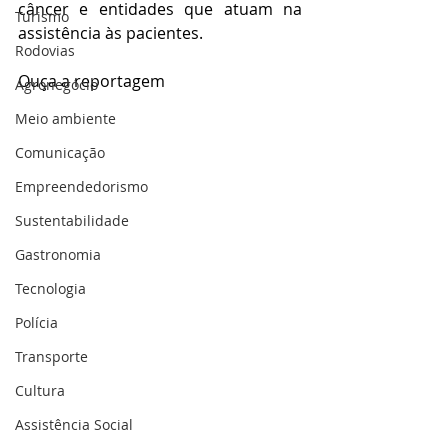
câncer e entidades que atuam na 
Turismo
assistência às pacientes.
Rodovias
Ouça a reportagem 
Agronegócio
Meio ambiente
Comunicação
Empreendedorismo
Sustentabilidade
Gastronomia
Tecnologia
Polícia
Transporte
Cultura
Assistência Social