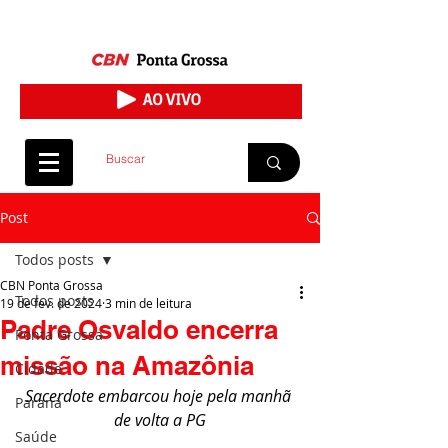
Post
Todos posts
CBN Ponta Grossa
Todos posts
19 de fev. de 2024
3 min de leitura
Padre Osvaldo encerra
Ponta Grossa
missão na Amazônia
Cidade
Sacerdote embarcou hoje pela manhã 
Paraná
de volta a PG
Saúde