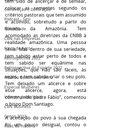
tem sido de alicerçar e de semear, 
colocar as sementes segundo os 
Construção e Decoração
critérios pastorais que tem assumido 
Podcast - Sesi
e acolhido, sobretudo a partir do 
Sínodo da Amazônia. Tem 
Mobilidade
acomodado as diretrizes da CNBB à 
CBN nas Empresas
realidade amazônica. Uma pessoa 
Força do Agro
séria. Mas dentro de sua seriedade, 
tem sabido estar perto de todos e 
Retrospectiva 2022
tem sabido ser equânime nas 
Retrospectiva do Esporte 2022
situações, que não são fáceis, às 
vezes, e tem sabido criar o seu polo. 
Rota do desenvolvimento
Tem deixado um alicerce e sobre 
Especial Mulheres
esse alicerce, agora, está 
construindo padre Fábio”, comentou 
Informe publicitário
o bispo Dom Santiago.
CBN Business
Censo 2022
A aceitação do povo à sua chegada 
foi um pouco desigual, contou o 
Ruas da história