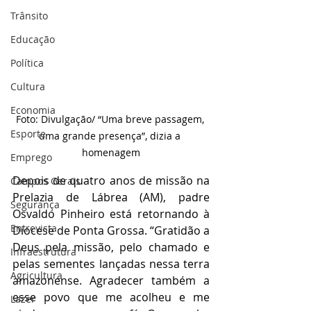
Trânsito
Educação
Política
Cultura
Economia
Foto: Divulgação/ “Uma breve passagem, 
Esporte
uma grande presença”, dizia a 
homenagem
Emprego
Depois de quatro anos de missão na 
Campos Gerais
Prelazia de Lábrea (AM), padre 
Segurança
Osvaldo Pinheiro está retornando à 
Entrevista
Diocese de Ponta Grossa. “Gratidão a 
Deus pela missão, pelo chamado e 
Infraestrutura
pelas sementes lançadas nessa terra 
Agricultura
amazonense. Agradecer também a 
esse povo que me acolheu e me 
Lazer