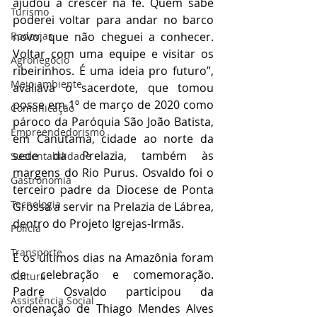
ajudou a crescer na fé. Quem sabe 
Turismo
poderei voltar para andar no barco 
novo, que não cheguei a conhecer. 
Rodovias
Voltar com uma equipe e visitar os 
Agronegócio
ribeirinhos. É uma ideia pro futuro”, 
Meio ambiente
avaliava o sacerdote, que tomou 
posse em 1º de março de 2020 como 
Comunicação
pároco da Paróquia São João Batista, 
Empreendedorismo
em Canutama, cidade ao norte da 
sede da Prelazia, também às 
Sustentabilidade
margens do Rio Purus. Osvaldo foi o 
Gastronomia
terceiro padre da Diocese de Ponta 
Tecnologia
Grossa a servir na Prelazia de Lábrea, 
dentro do Projeto Igrejas-Irmãs.
Polícia
Transporte
E os últimos dias na Amazônia foram 
de celebração e comemoração. 
Cultura
Padre Osvaldo participou da 
Assistência Social
ordenação de Thiago Mendes Alves 