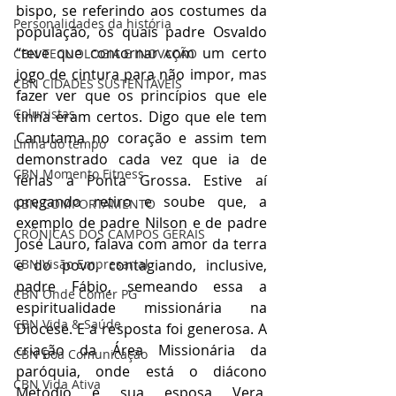
bispo, se referindo aos costumes da 
Personalidades da história
população, os quais padre Osvaldo 
“teve que contornar com um certo 
CBN TECNOLOGIA E INOVAÇÃO
jogo de cintura para não impor, mas 
CBN CIDADES SUSTENTÁVEIS
fazer ver que os princípios que ele 
Colunistas
tinha eram certos. Digo que ele tem 
Canutama no coração e assim tem 
Linha do tempo
demonstrado cada vez que ia de 
CBN Momento Fitness
férias a Ponta Grossa. Estive aí 
pregando retiro e soube que, a 
CBN COMPORTAMENTO
exemplo de padre Nilson e de padre 
CRÔNICAS DOS CAMPOS GERAIS
José Lauro, falava com amor da terra 
e do povo, contagiando, inclusive, 
CBN Visão Empresarial
padre Fábio, semeando essa a 
CBN Onde Comer PG
espiritualidade missionária na 
CBN Vida & Saúde
Diocese. E a resposta foi generosa. A 
criação da Área Missionária da 
CBN Boa Comunicação
paróquia, onde está o diácono 
CBN Vida Ativa
Metódio e sua esposa Vera, 