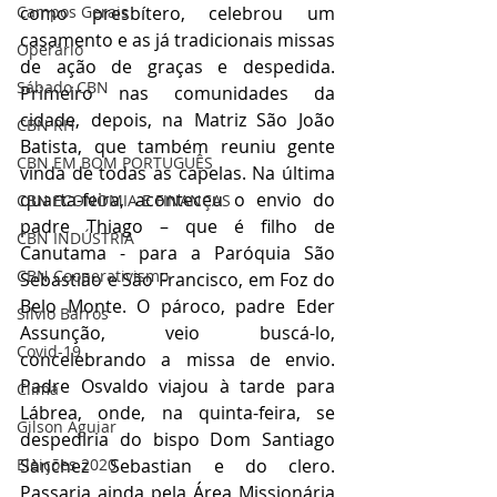
como presbítero, celebrou um 
Campos Gerais
casamento e as já tradicionais missas 
Operário
de ação de graças e despedida. 
Sábado CBN
Primeiro nas comunidades da 
cidade, depois, na Matriz São João 
CBN RH
Batista, que também reuniu gente 
CBN EM BOM PORTUGUÊS
vinda de todas as capelas. Na última 
quarta-feira, aconteceu o envio do 
CBN ECONOMIA E FINANÇAS
padre Thiago – que é filho de 
CBN INDÚSTRIA
Canutama - para a Paróquia São 
CBN Cooperativismo
Sebastião e São Francisco, em Foz do 
Belo Monte. O pároco, padre Eder 
Silvio Barros
Assunção, veio buscá-lo, 
Covid-19
concelebrando a missa de envio. 
Padre Osvaldo viajou à tarde para 
Clima
Lábrea, onde, na quinta-feira, se 
Gilson Aguiar
despediria do bispo Dom Santiago 
Sànchez Sebastian e do clero. 
Eleições 2020
Passaria ainda pela Área Missionária 