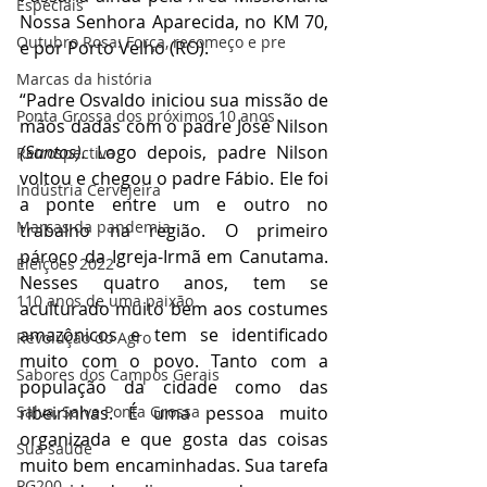
Especiais
Nossa Senhora Aparecida, no KM 70, 
Outubro Rosa: Força, recomeço e pre
e por Porto Velho (RO).
Marcas da história
“Padre Osvaldo iniciou sua missão de 
Ponta Grossa dos próximos 10 anos
mãos dadas com o padre José Nilson 
(Santos). 
Logo depois, padre Nilson 
Retrospectiva
voltou e chegou o padre Fábio. Ele foi 
Indústria Cervejeira
a ponte entre um e outro no 
Marcas da pandemia
trabalho na região. O primeiro 
pároco da Igreja-Irmã em Canutama. 
Eleições 2022
Nesses quatro anos, tem se 
110 anos de uma paixão
aculturado muito bem aos costumes 
amazônicos e tem se identificado 
Revolução do Agro
muito com o povo. Tanto com a 
Sabores dos Campos Gerais
população da cidade como das 
ribeirinhas. É uma pessoa muito 
Salva, Salve Ponta Grossa
organizada e que gosta das coisas 
Sua saúde
muito bem encaminhadas. Sua tarefa 
PG200