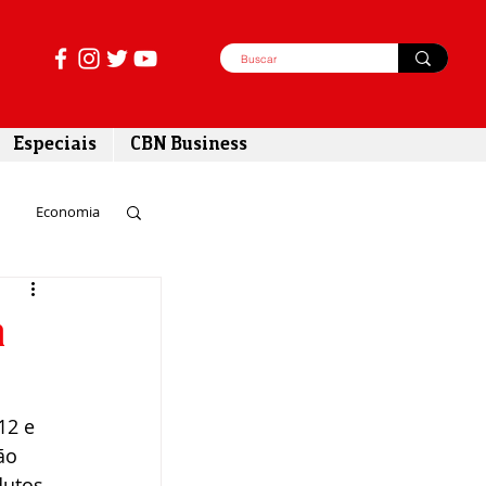
Especiais
CBN Business
Economia
azer
a
tabilidade
12 e 
ão 
dutos 