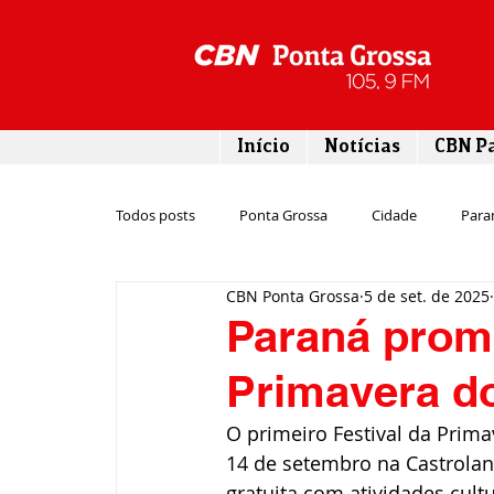
Início
Notícias
CBN P
Todos posts
Ponta Grossa
Cidade
Para
CBN Ponta Grossa
5 de set. de 2025
Esporte
Emprego
Campos Gerais
Paraná promo
Primavera d
Turismo
Rodovias
Agronegócio
O primeiro Festival da Prima
14 de setembro na Castrolan
Gastronomia
Tecnologia
Polícia
gratuita com atividades cult