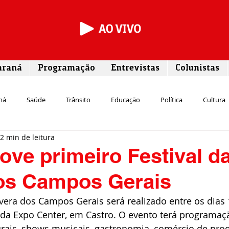
araná
Programação
Entrevistas
Colunistas
ná
Saúde
Trânsito
Educação
Política
Cultura
2 min de leitura
Segurança
Entrevista
Infraestrutura
Agricultura
L
ve primeiro Festival d
os Campos Gerais
Meio ambiente
Comunicação
Empreendedorismo
Susten
vera dos Campos Gerais será realizado entre os dias 
da Expo Center, em Castro. O evento terá programaç
Transporte
Cultura
Assistência Social
urais, shows musicais, gastronomia, comércio de pro