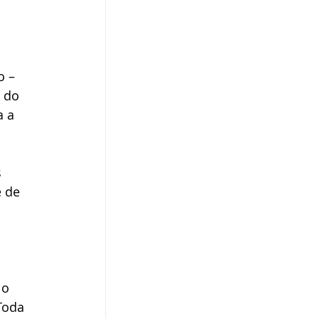
 – 
 do 
 a 
 
 de 
 o 
Toda 