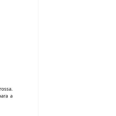
Série especial da CBN nas comemorações dos 200 anos de Ponta Grossa. 
ara a 