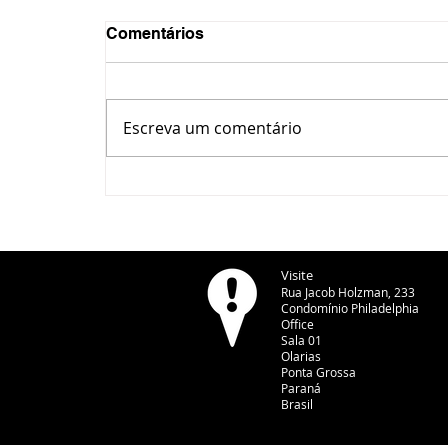
Comentários
Escreva um comentário
PERSONALIDADES DA
HISTÓRIA: Germano Krüger
Visite
Rua Jacob Holzman, 233
Condomínio Philadelphia
Office
Sala 01
Olarias
Ponta Grossa
Paraná
Brasil