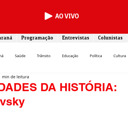
araná
Programação
Entrevistas
Colunistas
ná
Saúde
Trânsito
Educação
Política
Cultura
1 min de leitura
Segurança
Entrevista
Infraestrutura
Agricultura
L
ADES DA HISTÓRIA:
ovsky
Meio ambiente
Comunicação
Empreendedorismo
Susten
Transporte
Cultura
Assistência Social