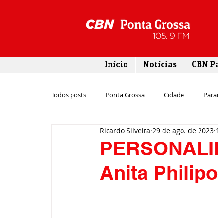
Início
Notícias
CBN P
Todos posts
Ponta Grossa
Cidade
Para
Ricardo Silveira
29 de ago. de 2023
Esporte
Emprego
Campos Gerais
PERSONALID
Anita Philip
Turismo
Rodovias
Agronegócio
Gastronomia
Tecnologia
Polícia