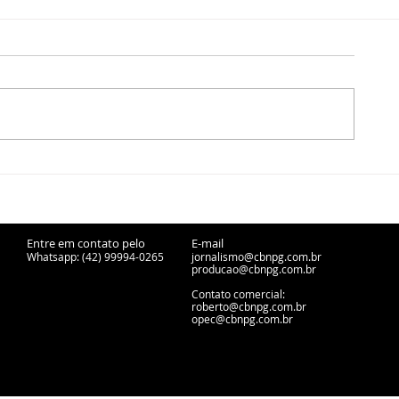
PERSONALIDADES DA
PERSONALI
HISTÓRIA: Vani Fadel
HISTÓRIA: Gi
Bochenek
Entre em contato pelo
E-mail
Whatsapp: (42) 99994-0265
jornalismo@cbnpg.com.br
producao@cbnpg.
com.br
Contato comercial:
roberto@cbnpg.com.br
opec@cbnpg.com.br