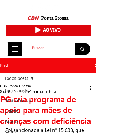
Post
Todos posts
CBN Ponta Grossa
Todos posts
8 de out. de 2025
1 min de leitura
PG cria programa de
Ponta Grossa
apoio para mães de
Cidade
crianças com deficiência
Paraná
Foi sancionada a Lei nº 15.638, que 
Saúde