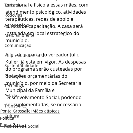
emocional e físico a essas mães, com 
Turismo
atendimento psicológico, atividades 
Rodovias
terapêuticas, redes de apoio e 
Agronegócio
cursos de capacitação. A casa será 
instalada em local estratégico do 
Meio ambiente
município.
Comunicação
A lei, de autoria do vereador Julio 
Empreendedorismo
Kuller, já está em vigor. As despesas 
Sustentabilidade
do programa serão custeadas por 
dotações orçamentárias do 
Gastronomia
município, por meio da Secretaria 
Tecnologia
Municipal da Família e 
Polícia
Desenvolvimento Social, podendo 
ser suplementadas, se necessário.
Transporte
Ponta Grossa
lei
Mães atípicas
Cultura
Política
Ponta Grossa
Assistência Social