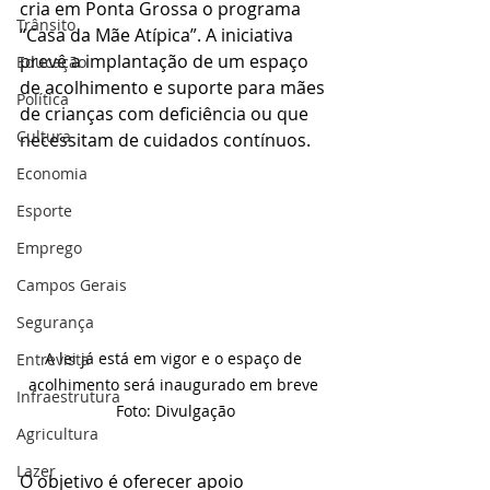
cria em Ponta Grossa o programa 
Trânsito
“Casa da Mãe Atípica”. A iniciativa 
prevê a implantação de um espaço 
Educação
de acolhimento e suporte para mães 
Política
de crianças com deficiência ou que 
Cultura
necessitam de cuidados contínuos.
Economia
Esporte
Emprego
Campos Gerais
Segurança
A lei já está em vigor e o espaço de 
Entrevista
acolhimento será inaugurado em breve 
Infraestrutura
Foto: Divulgação
Agricultura
Lazer
O objetivo é oferecer apoio 