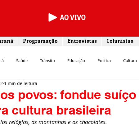
araná
Programação
Entrevistas
Colunistas
ná
Saúde
Trânsito
Educação
Política
Cultura
22
1 min de leitura
Segurança
Entrevista
Infraestrutura
Agricultura
L
os povos: fondue suíço
a cultura brasileira
Meio ambiente
Comunicação
Empreendedorismo
Susten
los relógios, as montanhas e os chocolates.
Transporte
Cultura
Assistência Social