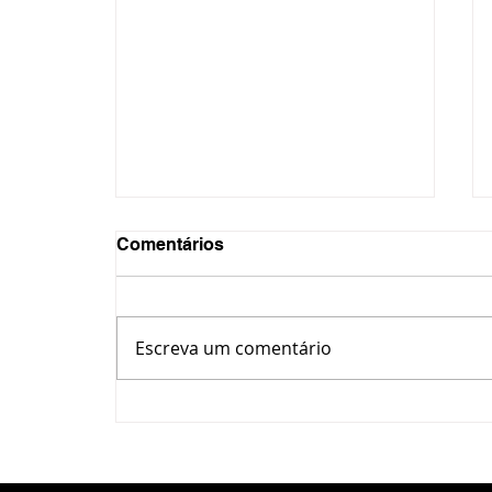
Comentários
Escreva um comentário
Oficina incentiva pais e
filhos a brincarem juntos
em Ponta Grossa