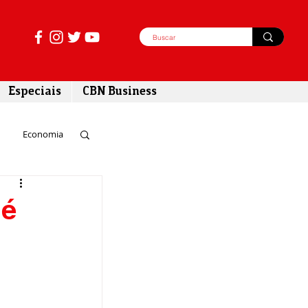
Especiais
CBN Business
Economia
azer
 é
tabilidade