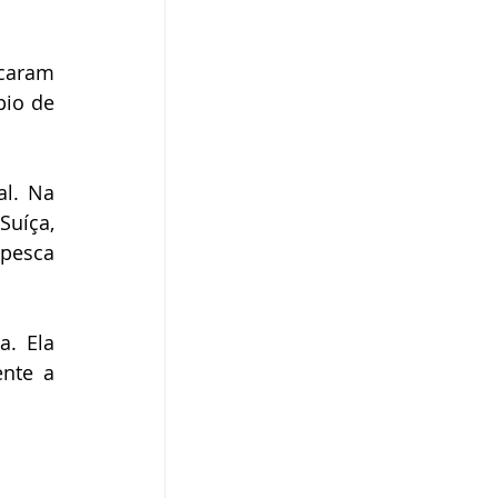
caram 
io de 
l. Na 
uíça, 
pesca 
. Ela 
nte a 