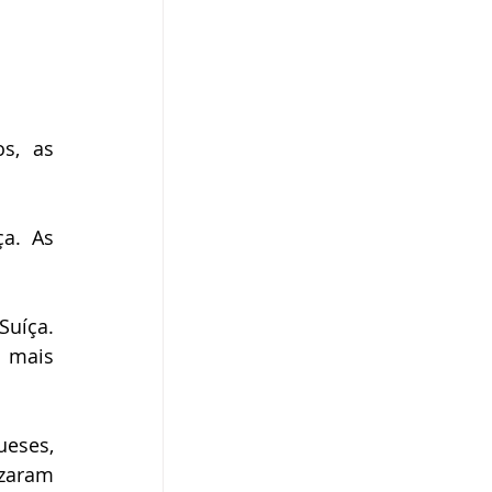
s, as 
.  As 
uíça. 
 mais 
eses, 
zaram 