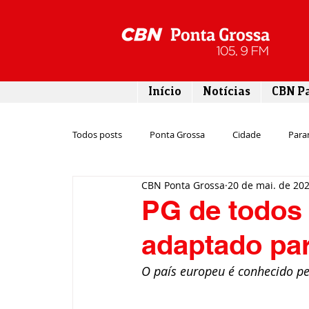
Início
Notícias
CBN P
Todos posts
Ponta Grossa
Cidade
Para
CBN Ponta Grossa
20 de mai. de 20
Esporte
Emprego
Campos Gerais
PG de todos 
adaptado par
Turismo
Rodovias
Agronegócio
O país europeu é conhecido pe
Gastronomia
Tecnologia
Polícia