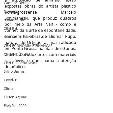
Campos Gerais
expostas obras do artista plástico 
Operário
ponta-grossense Marcelo 
Schimaneski, que produz quadros 
Sábado CBN
por meio da Arte Naïf - como é 
CBN RH
conhecida a arte da espontaneidade. 
Também há obras de Eliomar Pupo, 
CBN EM BOM PORTUGUÊS
natural de Ortigueira, mas radicado 
CBN ECONOMIA E FINANÇAS
em Ponta Grossa há mais de 60 anos. 
O artista produz artes com materiais 
CBN INDÚSTRIA
recicláveis, o que chama a atenção 
CBN Cooperativismo
do público.
Silvio Barros
Covid-19
Clima
Gilson Aguiar
Eleições 2020