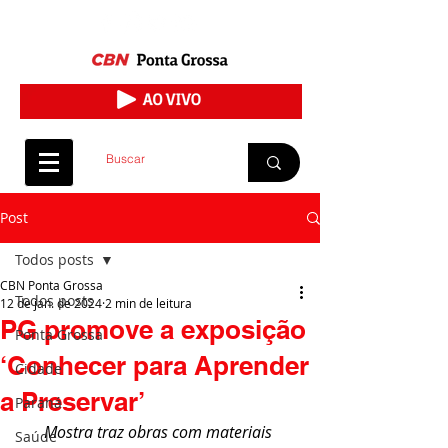
Post
Todos posts
CBN Ponta Grossa
Todos posts
12 de jan. de 2024
2 min de leitura
PG promove a exposição
Ponta Grossa
‘Conhecer para Aprender
Cidade
a Preservar’
Paraná
Mostra traz obras com materiais 
Saúde