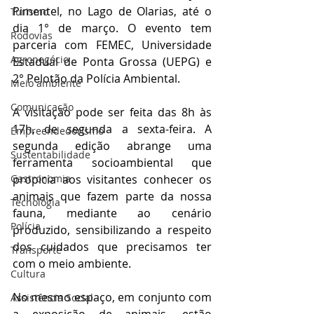
Pimentel, no Lago de Olarias, até o 
Turismo
dia 1° de março. O evento tem 
Rodovias
parceria com FEMEC, Universidade 
Agronegócio
Estadual de Ponta Grossa (UEPG) e 
2° Pelotão da Polícia Ambiental.
Meio ambiente
Comunicação
A visitação pode ser feita das 8h às 
17h, de segunda a sexta-feira. A 
Empreendedorismo
segunda edição abrange uma 
Sustentabilidade
ferramenta socioambiental que 
propicia aos visitantes conhecer os 
Gastronomia
animais que fazem parte da nossa 
Tecnologia
fauna, mediante ao cenário 
Polícia
produzido, sensibilizando a respeito 
dos cuidados que precisamos ter 
Transporte
com o meio ambiente.
Cultura
No mesmo espaço, em conjunto com 
Assistência Social
a exposição de animais, estão 