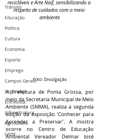
recicláveis e Arte Naïf, sensibilizando a 
Trânsito
respeito de cuidados com o meio 
ambiente
Educação
Política
Cultura
Economia
Esporte
Emprego
Foto: Divulgação
Campos Gerais
A Prefeitura de Ponta Grossa, por 
Segurança
meio da Secretaria Municipal de Meio 
Entrevista
Ambiente (SMMA), realiza a segunda 
Infraestrutura
edição da exposição ‘Conhecer para 
Aprender a Preservar’. A mostra 
Agricultura
ocorre no Centro de Educação 
Lazer
Ambiental Vereador Delmar José 