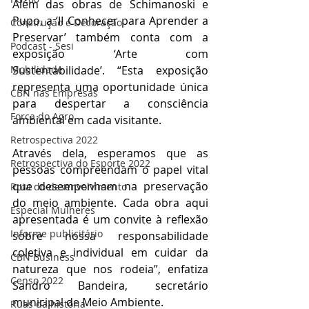
Além das obras de Schimanoski e 
Pupo, a ‘II Conhecer para Aprender a 
Construção e Decoração
Preservar’ também conta com a 
Podcast - Sesi
exposição ‘Arte com 
Sustentabilidade’. “Esta exposição 
Mobilidade
representa uma oportunidade única 
CBN nas Empresas
para despertar a consciência 
Força do Agro
ambiental em cada visitante. 
Retrospectiva 2022
Através dela, esperamos que as 
Retrospectiva do Esporte 2022
pessoas compreendam o papel vital 
que desempenham na preservação 
Rota do desenvolvimento
do meio ambiente. Cada obra aqui 
Especial Mulheres
apresentada é um convite à reflexão 
Informe publicitário
sobre nossa responsabilidade 
coletiva e individual em cuidar da 
CBN Business
natureza que nos rodeia”, enfatiza 
Censo 2022
Sandro Bandeira, secretário 
municipal de Meio Ambiente.
Ruas da história